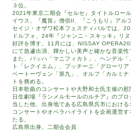
３位。
2021年東京二期会『セルセ』タイトルロー
イウス、『魔笛』僧侶II、『こうもり』アル
セイジ・オザワ松本フェスティバルでは、20
ドルフォ、24年『ジャンニ・スキッキ』リ
好評を博す。11月には、NISSAY OPERA
にて急遽出演、輝かしい美声と確かな音楽性
また、バッハ「マニフィカト」、ヘンデル「
ト「レクイエム」、プッチーニ「グローリア
ベートーヴェン「第九」、オルフ「カルミナ
トを務める。
日本歌曲のコンサートや大野和士氏主催の慰
日生劇場『ランメルモールのルチア』のプロ
当した他、出身地である広島県呉市における
コンサートやオペラハイライトを企画運営す
たる。
広島県出身。二期会会員