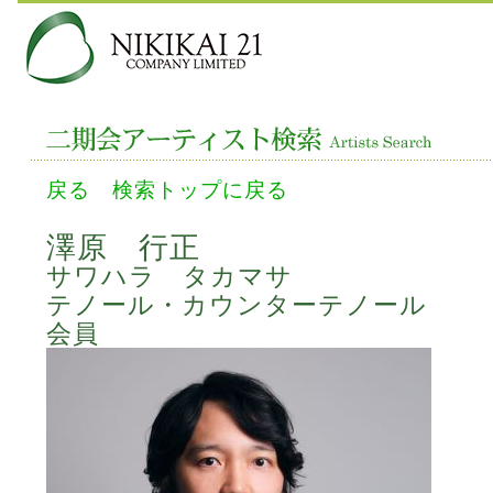
戻る
検索トップに戻る
澤原 行正
サワハラ タカマサ
テノール・カウンターテノール
会員