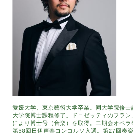
愛媛大学、東京藝術大学卒業。同大学院修士
大学院博士課程修了。ドニゼッティのフラン
により博士号（音楽）を取得。二期会オペラ
第58回日伊声楽コンコルソ入選。第27回奏