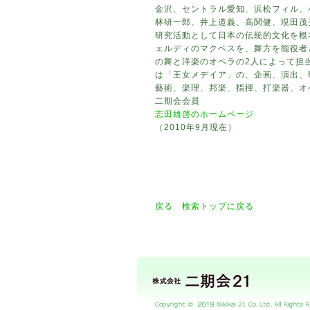
金沢、セントラル愛知、浜松フィル、
林研一郎、井上道義、高関健、現田茂
研究活動として日本の伝統的文化を根
ェルディのマクベスを、舞方を能役者
の舞と洋楽のオペラの2人によって担
は「王女メデイア」の、企画、演出、
藝術、楽理、邦楽、指揮、打楽器、オ
二期会会員
志田雄啓のホームページ
（2010年9月現在）
戻る
検索トップに戻る