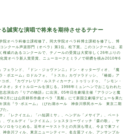
せる誠実な演唱で将来を期待させるテナー
学院オペラ科修士課程修了。同大学院オペラ科博士課程を修了し、博
楽コンクール声楽部門（オペラ）第1位。松下賞。このコンクールは、若
く権威のあるコンクールで、テノールの受賞は大変珍しく26年ぶりの
化賞オペラ新人賞受賞、ニューヨークとミラノで研鑽を積み2010年6
』フェランド、『ドン・ジョヴァンニ』ドン・オッターヴィオ、『魔
ラ・ボエーム』ロドルフォ、『トスカ』カヴァラドッシ、『椿姫』ア
ーコポ、『カヴァレリア・ルスティカーナ』トゥリッドゥ、『シモン・
メネオ』タイトルロールを演じる。1998年ミュンヘンでおこなわれた
忠志演出の『リアの物語』に出演。05年日生劇場主催『アラジンと魔
8年2月には山田耕筰作曲オペラ『黒船』にて新国立劇場デビューを果た
モキ演出『ラ･ボエーム』（びわ湖ホール 神奈川県民ホール 東京二期
びた。
サ」「レクイエム」「ハ短調ミサ」、ヘンデル「メサイア」、ベート
」、ヴェルディ「レクイエム」ショスタコーヴィッチ「森の歌」、ヤ
ルソロをつとめる。近年オーケストラとの共演も増え、今まで東フィ
、神奈川フィル、東京ニューシティー、名古屋フィル、アンサンブル