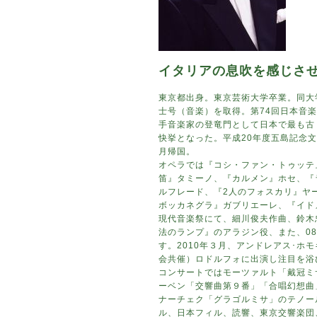
イタリアの息吹を感じさ
東京都出身。東京芸術大学卒業。同大
士号（音楽）を取得。第74回日本音
手音楽家の登竜門として日本で最も古
快挙となった。平成20年度五島記念文
月帰国。
オペラでは『コシ・ファン・トゥッテ
笛』タミーノ、『カルメン』ホセ、『
ルフレード、『2人のフォスカリ』ヤ
ボッカネグラ』ガブリエーレ、『イド
現代音楽祭にて、細川俊夫作曲、鈴木
法のランプ』のアラジン役、また、0
す。2010年３月、アンドレアス･ホ
会共催）ロドルフォに出演し注目を浴
コンサートではモーツァルト「戴冠ミ
ーベン「交響曲第９番」「合唱幻想曲
ナーチェク「グラゴルミサ」のテノー
ル、日本フィル、読響、東京交響楽団