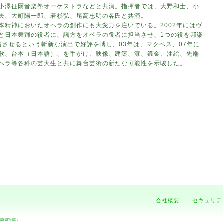
小澤征爾音楽塾オーケストラなどと共演。指揮者では、大野和士、小
夫、大町陽一郎、若杉弘、尾高忠明の各氏と共演。
本精神においたオペラの創作にも大変力を注いでいる。2002年にはヴ
と日本舞踊の役者に、謡方をオペラの役者に担当させ、1つの役を邦楽
当させるという斬新な演出で好評を博し、03年は、マクベス、07年に
歌、台本（日本語）、を手がけ、映像、建築、漆、鍛金、油絵、先端
ペラ等各科の芸大生と共に舞台芸術の新たな可能性を示唆した。
会社概要
セキュリテ