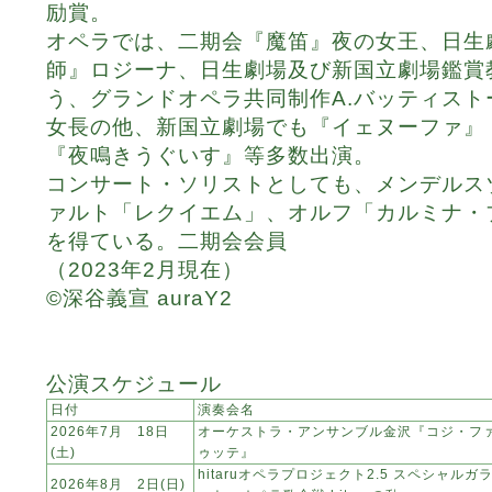
励賞。
オペラでは、二期会『魔笛』夜の女王、日生
師』ロジーナ、日生劇場及び新国立劇場鑑賞
う、グランドオペラ共同制作A.バッティス
女長の他、新国立劇場でも『イェヌーファ』
『夜鳴きうぐいす』等多数出演。
コンサート・ソリストとしても、メンデルス
ァルト「レクイエム」、オルフ「カルミナ・
を得ている。二期会会員
（2023年2月現在）
©深谷義宣 auraY2
公演スケジュール
日付
演奏会名
2026年7月 18日
オーケストラ・アンサンブル金沢『コジ・フ
(土)
ゥッテ』
hitaruオペラプロジェクト2.5 スペシャルガ
2026年8月 2日(日)