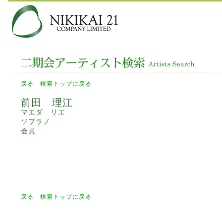
戻る
検索トップに戻る
前田 理江
マエダ リエ
ソプラノ
会員
戻る
検索トップに戻る