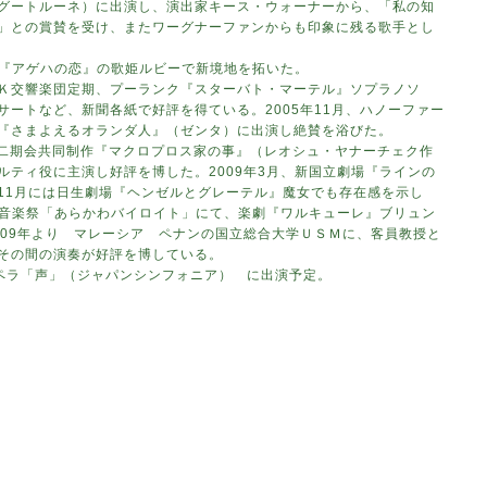
グートルーネ）に出演し、演出家キース・ウォーナーから、「私の知
」との賞賛を受け、またワーグナーファンからも印象に残る歌手とし
劇『アゲハの恋』の歌姫ルビーで新境地を拓いた。
Ｋ交響楽団定期、プーランク『スターバト・マーテル』ソプラノソ
ートなど、新聞各紙で好評を得ている。2005年11月、ハノーファー
『さまよえるオランダ人』（ゼンタ）に出演し絶賛を浴びた。
東京二期会共同制作『マクロプロス家の事』（レオシュ・ヤナーチェク作
ルティ役に主演し好評を博した。2009年3月、新国立劇場『ラインの
11月には日生劇場『ヘンゼルとグレーテル』魔女でも存在感を示し
ナー音楽祭「あらかわバイロイト」にて、楽劇『ワルキューレ』ブリュン
009年より マレーシア ペナンの国立総合大学ＵＳＭに、客員教授と
その間の演奏が好評を博している。
オペラ「声」（ジャパンシンフォニア） に出演予定。