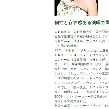
個性と存在感ある演唱で
東京都出身。東京芸術大学、同大学院
文化庁派遣芸術家在外研修員としてイ
首席で卒業。メダル（ウックル市賞）
ック氏との研修。
99年、ベルギー・ブリュッセル王立
ＦＲＡＮＣＥ３（ＴＶ）よりグランプ
コンクール（毎日新聞、ＮＨＫ主催）
賞。 2000年第3回国際ワーグナ
欧州では、ホセ・ファン・ダムと共演
ルメン』（ミカエラ）、ベルギー王立
ース歌劇場でのオペラ・ガラコンサー
イツ・ハンブルグ、フランス・トゥル
日本では、『蝶々夫人』タイトル・ロ
婚』（伯爵夫人）、二期会公演『タン
2005年にはハノーファー州立歌劇
古屋）等で絶賛された。
新国立劇場、ワーグナー『リング』の