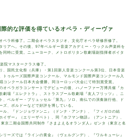
国際的な評価を得ているオペラ・ディーヴァ
オペラ科修了。二期会オペラスタジオ、文化庁オペラ研修所修了。
タリアへ。その後、97年ベルギー音楽アカデミー・ウックル声楽科を
を同時に受賞。ニューヨーク、メトロポリタン歌劇場副指揮者ボイタ
音楽院マスタークラス修了。
リ、国民文化祭（兵庫）・第1回新人音楽コンクール第3位、日本音楽
、トゥルーズ国際声楽コンクール、マルモンド国際声楽コンクール入
ー歌唱コンクール日本大会優勝。同ヨーロッパ大会にて特別賞受賞。
のオペラガラコンサートでデビューの後、ハノーファー万博共催『カ
歌劇場『エレクトラ』、ストラスブール歌劇場『友人フリッツ』、ニ
ト、ベルギー・ブリュッセル「第九」ソロ、南仏での演奏旅行他、ド
ーズ、ボルドーなどで好評を博している。
ール、『ドンジョヴァンニ』（ドンナ・アンナ）、『フィガロの結
ホイザー』（エリーザベト）、同『ホフマン物語』（アントニア）、
場・東京二期会国際共同制作『さまよえるオランダ人』ゼンタ（東京と名
シリーズでは『ラインの黄金』（ヴェルグンデ）、『ワルキューレ』