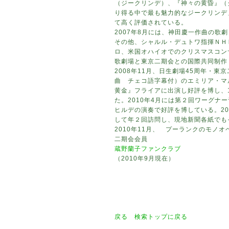
（ジークリンデ）、『神々の黄昏』（
り得る中で最も魅力的なジークリンデ
て高く評価されている。
2007年8月には、神田慶一作曲の歌
その他、シャルル・デュトワ指揮ＮＨ
ロ、米国オハイオでのクリスマスコンサ
歌劇場と東京二期会との国際共同制作
2008年11月、日生劇場45周年・
曲 チェコ語字幕付）のエミリア・マ
黄金』フライアに出演し好評を博し、
た。2010年4月には第２回ワーグ
ヒルデの演奏で好評を博している。2
して年２回訪問し、現地新聞各紙でも
2010年11月、 プーランクのモノ
二期会会員
蔵野蘭子ファンクラブ
（2010年9月現在）
戻る
検索トップに戻る