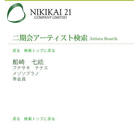
戻る
検索トップに戻る
船崎 七絵
フナサキ ナナエ
メゾソプラノ
準会員
戻る
検索トップに戻る