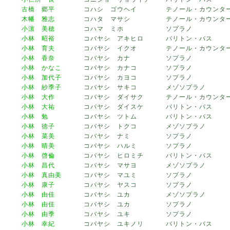
古橋 郷平
コハシ ゴウヘイ
テノール・カウンタ
木幡 雅志
コハタ マサシ
テノール・カウンタ
小濵 美穂
コハマ ミホ
ソプラノ
小林 昭裕
コバヤシ アキヒロ
バリトン・バス
小林 育夫
コバヤシ イクオ
テノール・カウンタ
小林 香奈
コバヤシ カナ
ソプラノ
小林 かなこ
コバヤシ カナコ
ソプラノ
小林 加代子
コバヤシ カヨコ
ソプラノ
小林 紗季子
コバヤシ サキコ
メゾソプラノ
小林 大作
コバヤシ ダイサク
テノール・カウンタ
小林 大祐
コバヤシ ダイスケ
バリトン・バス
小林 勉
コバヤシ ツトム
バリトン・バス
小林 徳子
コバヤシ トクコ
メゾソプラノ
小林 菜美
コバヤシ ナミ
ソプラノ
小林 晴美
コバヤシ ハルミ
ソプラノ
小林 啓倫
コバヤシ ヒロミチ
バリトン・バス
小林 昌代
コバヤシ マサヨ
メゾソプラノ
小林 真由美
コバヤシ マユミ
ソプラノ
小林 康子
コバヤシ ヤスコ
ソプラノ
小林 由佳
コバヤシ ユカ
メゾソプラノ
小林 由佳
コバヤシ ユカ
ソプラノ
小林 由季
コバヤシ ユキ
ソプラノ
小林 幸紀
コバヤシ ユキノリ
バリトン・バス