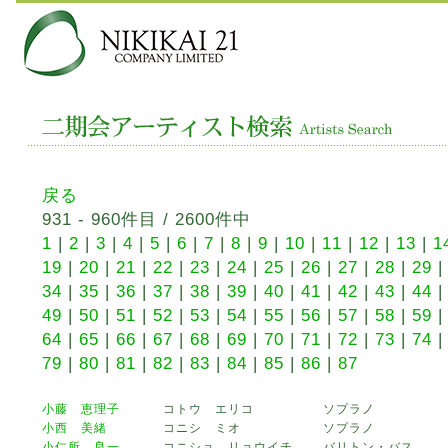
戻る
931 - 960件目 / 2600件中
1
|
2
|
3
|
4
|
5
|
6
|
7
|
8
|
9
|
10
|
11
|
12
|
13
|
1
19
|
20
|
21
|
22
|
23
|
24
|
25
|
26
|
27
|
28
|
29
34
|
35
|
36
|
37
|
38
|
39
|
40
|
41
|
42
|
43
|
44
49
|
50
|
51
|
52
|
53
|
54
|
55
|
56
|
57
|
58
|
59
64
|
65
|
66
|
67
|
68
|
69
|
70
|
71
|
72
|
73
|
74
79
|
80
|
81
|
82
|
83
|
84
|
85
|
86
|
87
小藤 恵理子
コトウ エリコ
ソプラノ
小西 美緒
コニシ ミオ
ソプラノ
小仁所 良一
コニショ リョウイチ
バリトン・バス