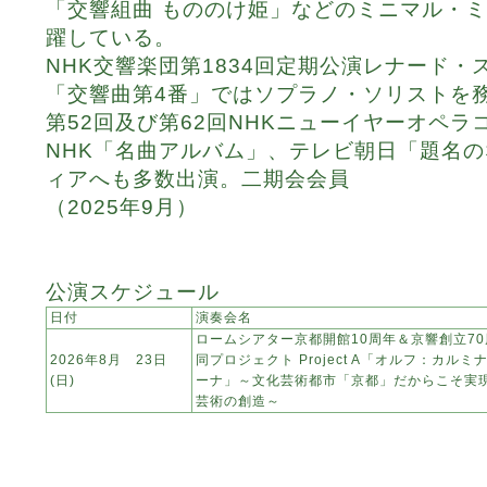
「交響組曲 もののけ姫」などのミニマル・
躍している。
NHK交響楽団第1834回定期公演レナード
「交響曲第4番」ではソプラノ・ソリストを
第52回及び第62回NHKニューイヤーオペ
NHK「名曲アルバム」、テレビ朝日「題名
ィアへも多数出演。二期会会員
（2025年9月）
公演スケジュール
日付
演奏会名
ロームシアター京都開館10周年＆京響創立70
2026年8月 23日
同プロジェクト Project A「オルフ：カルミ
(日)
ーナ」～文化芸術都市「京都」だからこそ実
芸術の創造～