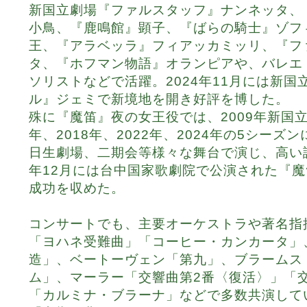
新国立劇場『ファルスタッフ』ナンネッタ、
小鳥、『鹿鳴館』顕子、『ばらの騎士』ゾフ
王、『アラベッラ』フィアッカミッリ、『フ
タ、『ホフマン物語』オランピアや、バレエ
ソリストなどで活躍。2024年11月には新
ル』ジェミで新境地を開き好評を博した。
殊に『魔笛』夜の女王役では、2009年新国立
年、2018年、2022年、2024年の5シー
日生劇場、二期会等様々な舞台で演じ、高い評
年12月には台中国家歌劇院で公演された『
成功を収めた。
コンサートでも、主要オーケストラや著名指揮
「ヨハネ受難曲」「コーヒー・カンカータ」
造」、ベートーヴェン「第九」、ブラームス
ム」、マーラー「交響曲第2番〈復活〉」「
「カルミナ・ブラーナ」などで多数共演して