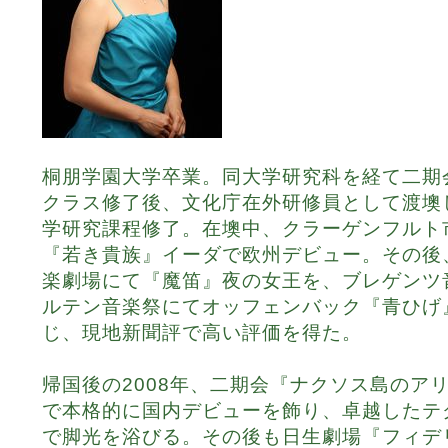
桐朋学園大学卒業。同大学研究科を経て二期
クラス修了後、文化庁在外研修員として渡墺
学研究課程修了。在墺中、クラーゲンフルト
『若き貴族』イーダで欧州デビュー。その後
楽劇場にて『魔笛』夜の女王を、ブレゲンツ
ルテン音楽祭にてオッフェンバック『青ひげ
じ、現地新聞評で高い評価を得た。
帰国後の2008年、二期会『ナクソス島のア
で本格的に国内デビューを飾り、卓越したテ
で脚光を浴びる。その後も日生劇場『フィデ