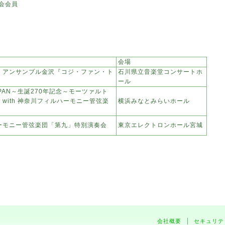
会会員
会場
・アンサンブル金沢『コジ・ファン・ト
石川県立音楽堂コンサートホ
ール
PAN～生誕270年記念～モーツァルト
with 神奈川フィルハーモニー管弦楽
横浜みなとみらいホール
ーモニー管弦楽団「第九」特別演奏会
東京エレクトロンホール宮城
会社概要
セキュリテ