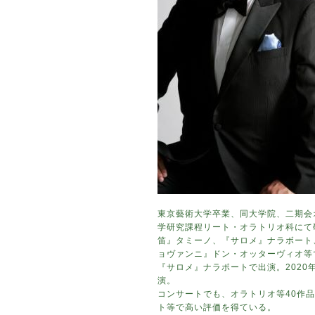
東京藝術大学卒業、同大学院、二期会
学研究課程リート・オラトリオ科にて
笛』タミーノ、『サロメ』ナラボート
ョヴァンニ』ドン・オッターヴィオ等で
『サロメ』ナラポートで出演。202
演。
コンサートでも、オラトリオ等40作
ト等で高い評価を得ている。