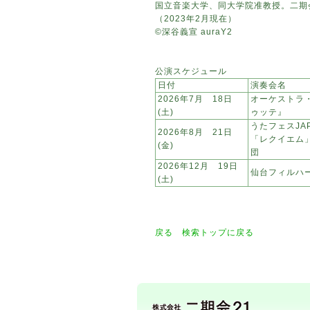
国立音楽大学、同大学院准教授。二期
（2023年2月現在）
©深谷義宣 auraY2
公演スケジュール
日付
演奏会名
2026年7月 18日
オーケストラ
(土)
ゥッテ』
うたフェスJA
2026年8月 21日
「レクイエム」
(金)
団
2026年12月 19日
仙台フィルハ
(土)
戻る
検索トップに戻る