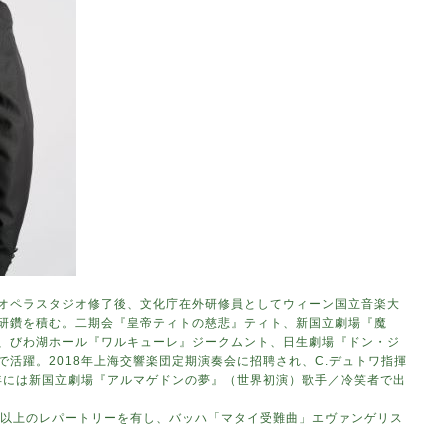
オペラスタジオ修了後、文化庁在外研修員としてウィーン国立音楽大
研鑽を積む。二期会『皇帝ティトの慈悲』ティト、新国立劇場『魔
、びわ湖ホール『ワルキューレ』ジークムント、日生劇場『ドン・ジ
活躍。2018年上海交響楽団定期演奏会に招聘され、C.デュトワ指揮
0年には新国立劇場『アルマゲドンの夢』（世界初演）歌手／冷笑者で出
品以上のレパートリーを有し、バッハ「マタイ受難曲」エヴァンゲリス