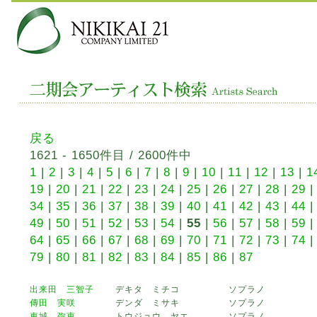
戻る
1621 - 1650件目 / 2600件中
1
|
2
|
3
|
4
|
5
|
6
|
7
|
8
|
9
|
10
|
11
|
12
|
13
|
1
19
|
20
|
21
|
22
|
23
|
24
|
25
|
26
|
27
|
28
|
29
34
|
35
|
36
|
37
|
38
|
39
|
40
|
41
|
42
|
43
|
44
49
|
50
|
51
|
52
|
53
|
54
|
55
|
56
|
57
|
58
|
59
64
|
65
|
66
|
67
|
68
|
69
|
70
|
71
|
72
|
73
|
74
79
|
80
|
81
|
82
|
83
|
84
|
85
|
86
|
87
出来田 三智子
デキタ ミチコ
ソプラノ
傳田 実咲
デンダ ミサキ
ソプラノ
東城 弥恵
トウジョウ ヤエ
ソプラノ