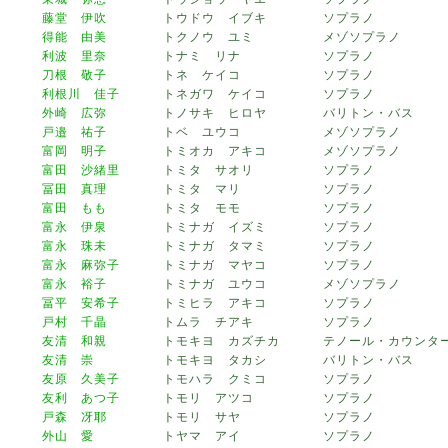
藤堂 伊吹
トウドウ イブキ
ソプラノ
得能 由美
トクノウ ユミ
メゾソプラノ
利波 里奈
トナミ リナ
ソプラノ
刀根 敬子
トネ ケイコ
ソプラノ
利根川 佳子
トネガワ ケイコ
ソプラノ
外崎 広弥
トノサキ ヒロヤ
バリトン・バス
戸邉 祐子
トベ ユウコ
メゾソプラノ
富岡 明子
トミオカ アキコ
メゾソプラノ
富田 沙緒里
トミタ サオリ
ソプラノ
冨田 真理
トミタ マリ
ソプラノ
富田 もも
トミタ モモ
ソプラノ
富永 伊泉
トミナガ イズミ
ソプラノ
富永 珠未
トミナガ タマミ
ソプラノ
富永 麻弥子
トミナガ マヤコ
ソプラノ
富永 裕子
トミナガ ユウコ
メゾソプラノ
冨平 安希子
トミヒラ アキコ
ソプラノ
戸村 千晶
トムラ チアキ
ソプラノ
友清 和親
トモキヨ カズチカ
テノール・カウンタ
友清 崇
トモキヨ タカシ
バリトン・バス
友原 久美子
トモハラ クミコ
ソプラノ
友利 あつ子
トモリ アツコ
ソプラノ
戸森 冴耶
トモリ サヤ
ソプラノ
外山 愛
トヤマ アイ
ソプラノ