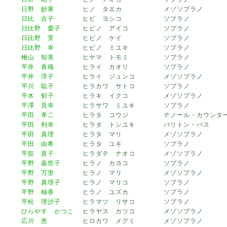
日野 妙果
ヒノ タエカ
メゾソプラノ
日比 吉子
ヒビ ヨシコ
ソプラノ
日比野 愛子
ヒビノ アイコ
ソプラノ
日比野 景
ヒビノ ケイ
ソプラノ
日比野 幸
ヒビノ ミユキ
ソプラノ
檜山 知美
ヒヤマ トモミ
ソプラノ
平井 香織
ヒライ カオリ
ソプラノ
平井 淳子
ヒライ ジュンコ
メゾソプラノ
平川 聡子
ヒラカワ サトコ
ソプラノ
平木 郁子
ヒラキ イクコ
メゾソプラノ
平澤 見幸
ヒラサワ ミユキ
ソプラノ
平田 孝二
ヒラタ コウジ
テノール・カウンタ
平田 利幸
ヒラタ トシユキ
バリトン・バス
平田 真理
ヒラタ マリ
メゾソプラノ
平田 由希
ヒラタ ユキ
ソプラノ
平舘 直子
ヒラダテ ナオコ
メゾソプラノ
平野 嘉世子
ヒラノ カヨコ
ソプラノ
平野 万里
ヒラノ マリ
メゾソプラノ
平野 真理子
ヒラノ マリコ
ソプラノ
平野 柚香
ヒラノ ユズカ
ソプラノ
平松 理沙子
ヒラマツ リサコ
ソプラノ
ひらやす かつこ
ヒラヤス カツコ
メゾソプラノ
広川 恵
ヒロカワ メグミ
メゾソプラノ