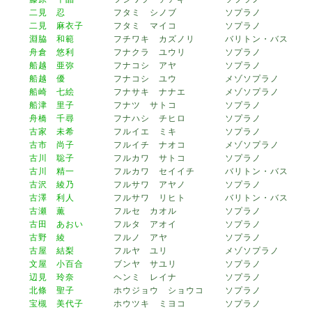
二見 忍
フタミ シノブ
ソプラノ
二見 麻衣子
フタミ マイコ
ソプラノ
淵脇 和範
フチワキ カズノリ
バリトン・バス
舟倉 悠利
フナクラ ユウリ
ソプラノ
船越 亜弥
フナコシ アヤ
ソプラノ
船越 優
フナコシ ユウ
メゾソプラノ
船崎 七絵
フナサキ ナナエ
メゾソプラノ
船津 里子
フナツ サトコ
ソプラノ
舟橋 千尋
フナハシ チヒロ
ソプラノ
古家 未希
フルイエ ミキ
ソプラノ
古市 尚子
フルイチ ナオコ
メゾソプラノ
古川 聡子
フルカワ サトコ
ソプラノ
古川 精一
フルカワ セイイチ
バリトン・バス
古沢 綾乃
フルサワ アヤノ
ソプラノ
古澤 利人
フルサワ リヒト
バリトン・バス
古瀬 薫
フルセ カオル
ソプラノ
古田 あおい
フルタ アオイ
ソプラノ
古野 綾
フルノ アヤ
ソプラノ
古屋 結梨
フルヤ ユリ
メゾソプラノ
文屋 小百合
ブンヤ サユリ
ソプラノ
辺見 玲奈
ヘンミ レイナ
ソプラノ
北條 聖子
ホウジョウ ショウコ
ソプラノ
宝槻 美代子
ホウツキ ミヨコ
ソプラノ