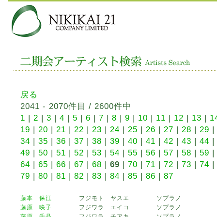
戻る
2041 - 2070件目 / 2600件中
1
|
2
|
3
|
4
|
5
|
6
|
7
|
8
|
9
|
10
|
11
|
12
|
13
|
1
19
|
20
|
21
|
22
|
23
|
24
|
25
|
26
|
27
|
28
|
29
34
|
35
|
36
|
37
|
38
|
39
|
40
|
41
|
42
|
43
|
44
49
|
50
|
51
|
52
|
53
|
54
|
55
|
56
|
57
|
58
|
59
64
|
65
|
66
|
67
|
68
|
69
|
70
|
71
|
72
|
73
|
74
79
|
80
|
81
|
82
|
83
|
84
|
85
|
86
|
87
藤本 保江
フジモト ヤスエ
ソプラノ
藤原 映子
フジワラ エイコ
ソプラノ
藤原 千晶
フジワラ チアキ
ソプラノ