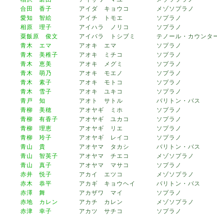
合田 香子
アイダ キョウコ
メゾソプラノ
愛知 智絵
アイチ トモエ
ソプラノ
相原 理子
アイハラ ノリコ
ソプラノ
粟飯原 俊文
アイバラ トシブミ
テノール・カウンタ
青木 エマ
アオキ エマ
ソプラノ
青木 美稚子
アオキ ミチコ
ソプラノ
青木 恵美
アオキ メグミ
ソプラノ
青木 萌乃
アオキ モエノ
ソプラノ
青木 素子
アオキ モトコ
ソプラノ
青木 雪子
アオキ ユキコ
ソプラノ
青戸 知
アオト サトル
バリトン・バス
青柳 美穂
アオヤギ ミホ
ソプラノ
青柳 有香子
アオヤギ ユカコ
ソプラノ
青柳 理恵
アオヤギ リエ
ソプラノ
青柳 玲子
アオヤギ レイコ
ソプラノ
青山 貴
アオヤマ タカシ
バリトン・バス
青山 智英子
アオヤマ チエコ
メゾソプラノ
青山 真子
アオヤマ マサコ
ソプラノ
赤井 悦子
アカイ エツコ
メゾソプラノ
赤木 恭平
アカギ キョウヘイ
バリトン・バス
赤澤 舞
アカザワ マイ
ソプラノ
赤地 カレン
アカチ カレン
メゾソプラノ
赤津 幸子
アカツ サチコ
ソプラノ