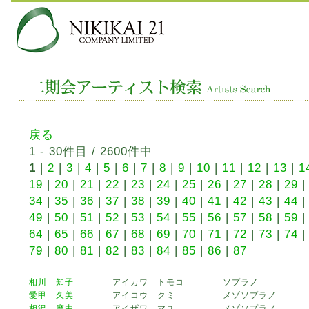
戻る
1 - 30件目 / 2600件中
1
|
2
|
3
|
4
|
5
|
6
|
7
|
8
|
9
|
10
|
11
|
12
|
13
|
1
19
|
20
|
21
|
22
|
23
|
24
|
25
|
26
|
27
|
28
|
29
34
|
35
|
36
|
37
|
38
|
39
|
40
|
41
|
42
|
43
|
44
49
|
50
|
51
|
52
|
53
|
54
|
55
|
56
|
57
|
58
|
59
64
|
65
|
66
|
67
|
68
|
69
|
70
|
71
|
72
|
73
|
74
79
|
80
|
81
|
82
|
83
|
84
|
85
|
86
|
87
相川 知子
アイカワ トモコ
ソプラノ
愛甲 久美
アイコウ クミ
メゾソプラノ
相沢 磨由
アイザワ マユ
メゾソプラノ