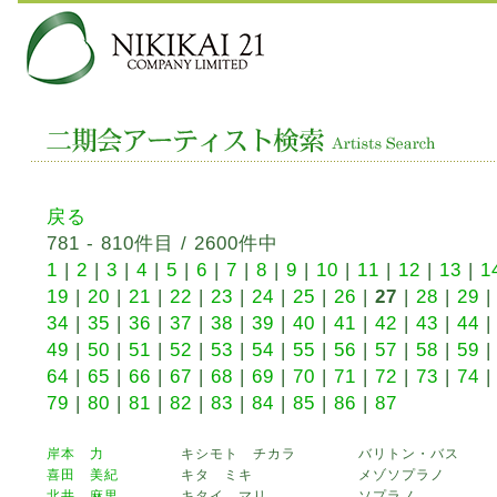
戻る
781 - 810件目 / 2600件中
1
|
2
|
3
|
4
|
5
|
6
|
7
|
8
|
9
|
10
|
11
|
12
|
13
|
1
19
|
20
|
21
|
22
|
23
|
24
|
25
|
26
|
27
|
28
|
29
34
|
35
|
36
|
37
|
38
|
39
|
40
|
41
|
42
|
43
|
44
49
|
50
|
51
|
52
|
53
|
54
|
55
|
56
|
57
|
58
|
59
64
|
65
|
66
|
67
|
68
|
69
|
70
|
71
|
72
|
73
|
74
79
|
80
|
81
|
82
|
83
|
84
|
85
|
86
|
87
岸本 力
キシモト チカラ
バリトン・バス
喜田 美紀
キタ ミキ
メゾソプラノ
北井 麻里
キタイ マリ
ソプラノ