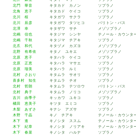
北門 華音
キタカド カノン
ソプラノ
北角 恵子
キタカド ケイコ
ソプラノ
北川 桜
キタガワ サクラ
ソプラノ
北川 辰彦
キタガワ タツヒコ
バリトン・バス
北澤 幸
キタザワ サチ
メゾソプラノ
北嶋 信也
キタジマ シンヤ
テノール・カウンタ
北嶋 千秋
キタジマ チアキ
ソプラノ
北爪 和代
キタヅメ カズヨ
メゾソプラノ
北野 有希依
キタノ ユキエ
メゾソプラノ
北原 恵子
キタハラ ケイコ
ソプラノ
北原 正恵
キタハラ マサエ
ソプラノ
北原 瑠美
キタハラ ルミ
ソプラノ
北村 さおり
キタムラ サオリ
ソプラノ
喜多村 知生
キタムラ チオ
ソプラノ
北村 哲朗
キタムラ テツロウ
バリトン・バス
北村 典子
キタムラ ノリコ
メゾソプラノ
吉川 由季子
キッカワ ユキコ
ソプラノ
橘田 恵美子
キツタ エミコ
ソプラノ
木梨 あずさ
キナシ アズサ
ソプラノ
木野 千晶
キノ チアキ
テノール・カウンタ
木下 進
キノシタ ススム
テノール・カウンタ
木下 紀章
キノシタ ノリアキ
テノール・カウンタ
木下 春菜
キノシタ ハルナ
ソプラノ