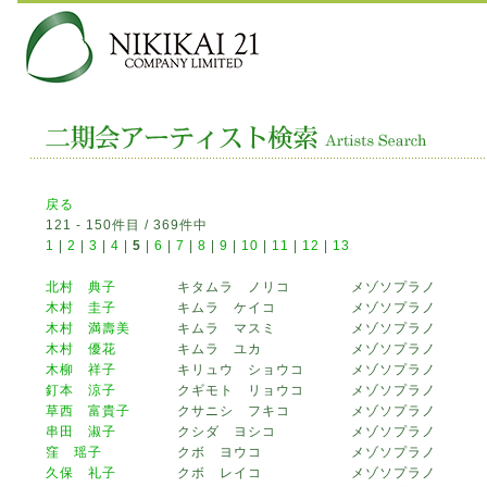
戻る
121 - 150件目 / 369件中
1
|
2
|
3
|
4
|
5
|
6
|
7
|
8
|
9
|
10
|
11
|
12
|
13
北村 典子
キタムラ ノリコ
メゾソプラノ
木村 圭子
キムラ ケイコ
メゾソプラノ
木村 満壽美
キムラ マスミ
メゾソプラノ
木村 優花
キムラ ユカ
メゾソプラノ
木柳 祥子
キリュウ ショウコ
メゾソプラノ
釘本 涼子
クギモト リョウコ
メゾソプラノ
草西 富貴子
クサニシ フキコ
メゾソプラノ
串田 淑子
クシダ ヨシコ
メゾソプラノ
窪 瑶子
クボ ヨウコ
メゾソプラノ
久保 礼子
クボ レイコ
メゾソプラノ