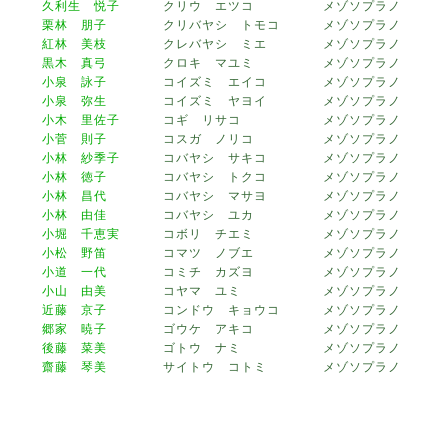
久利生 悦子
クリウ エツコ
メゾソプラノ
栗林 朋子
クリバヤシ トモコ
メゾソプラノ
紅林 美枝
クレバヤシ ミエ
メゾソプラノ
黒木 真弓
クロキ マユミ
メゾソプラノ
小泉 詠子
コイズミ エイコ
メゾソプラノ
小泉 弥生
コイズミ ヤヨイ
メゾソプラノ
小木 里佐子
コギ リサコ
メゾソプラノ
小菅 則子
コスガ ノリコ
メゾソプラノ
小林 紗季子
コバヤシ サキコ
メゾソプラノ
小林 徳子
コバヤシ トクコ
メゾソプラノ
小林 昌代
コバヤシ マサヨ
メゾソプラノ
小林 由佳
コバヤシ ユカ
メゾソプラノ
小堀 千恵実
コボリ チエミ
メゾソプラノ
小松 野笛
コマツ ノブエ
メゾソプラノ
小道 一代
コミチ カズヨ
メゾソプラノ
小山 由美
コヤマ ユミ
メゾソプラノ
近藤 京子
コンドウ キョウコ
メゾソプラノ
郷家 暁子
ゴウケ アキコ
メゾソプラノ
後藤 菜美
ゴトウ ナミ
メゾソプラノ
齋藤 琴美
サイトウ コトミ
メゾソプラノ