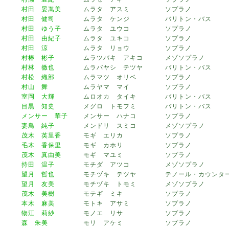
村田 晏嵩美
ムラタ アスミ
ソプラノ
村田 健司
ムラタ ケンジ
バリトン・バス
村田 ゆう子
ムラタ ユウコ
ソプラノ
村田 由紀子
ムラタ ユキコ
ソプラノ
村田 涼
ムラタ リョウ
ソプラノ
村椿 彬子
ムラツバキ アキコ
メゾソプラノ
村林 徹也
ムラバヤシ テツヤ
バリトン・バス
村松 織部
ムラマツ オリベ
ソプラノ
村山 舞
ムラヤマ マイ
ソプラノ
室岡 大輝
ムロオカ タイキ
バリトン・バス
目黒 知史
メグロ トモフミ
バリトン・バス
メンサー 華子
メンサー ハナコ
ソプラノ
妻鳥 純子
メンドリ スミコ
メゾソプラノ
茂木 英里香
モギ エリカ
ソプラノ
毛木 香保里
モギ カホリ
ソプラノ
茂木 真由美
モギ マユミ
ソプラノ
持田 温子
モチダ アツコ
メゾソプラノ
望月 哲也
モチヅキ テツヤ
テノール・カウンタ
望月 友美
モチヅキ トモミ
メゾソプラノ
茂木 美樹
モテギ ミキ
ソプラノ
本木 麻美
モトキ アサミ
ソプラノ
物江 莉紗
モノエ リサ
ソプラノ
森 朱美
モリ アケミ
ソプラノ