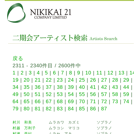
戻る
2311 - 2340件目 / 2600件中
1
|
2
|
3
|
4
|
5
|
6
|
7
|
8
|
9
|
10
|
11
|
12
|
13
|
1
19
|
20
|
21
|
22
|
23
|
24
|
25
|
26
|
27
|
28
|
29
34
|
35
|
36
|
37
|
38
|
39
|
40
|
41
|
42
|
43
|
44
49
|
50
|
51
|
52
|
53
|
54
|
55
|
56
|
57
|
58
|
59
64
|
65
|
66
|
67
|
68
|
69
|
70
|
71
|
72
|
73
|
74
79
|
80
|
81
|
82
|
83
|
84
|
85
|
86
|
87
村川 和美
ムラカワ カズミ
ソプラノ
村越 万利子
ムラコシ マリコ
ソプラノ
村瀬 亜紀
ムラセ アキ
ソプラノ