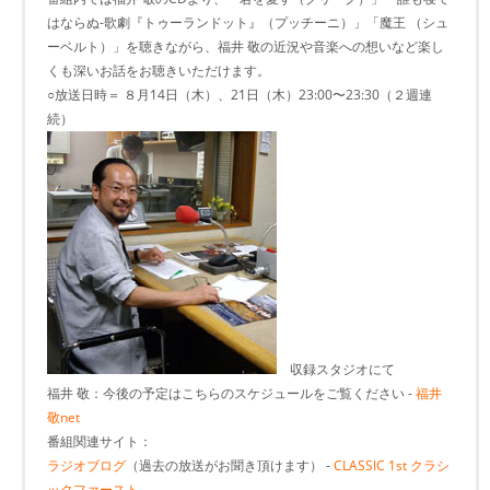
はならぬ‐歌劇『トゥーランドット』（プッチーニ）」「魔王 （シュ
ーベルト）」を聴きながら、福井 敬の近況や音楽への想いなど楽し
くも深いお話をお聴きいただけます。
○放送日時＝ ８月14日（木）、21日（木）23:00〜23:30（２週連
続）
収録スタジオにて
福井 敬：今後の予定はこちらのスケジュールをご覧ください -
福井
敬net
番組関連サイト：
ラジオブログ
（過去の放送がお聞き頂けます） -
CLASSIC 1st クラシ
ックファースト