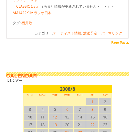
『CLASSIC１st』
（あまり情報が更新されていません・・・） -
AM1422KHz ラジオ日本
タグ:
福井敬
カテゴリー:
アーティスト情報
,
放送予定
|
パーマリンク
2008/8
SUN
MON
TUE
WED
THU
FRI
SAT
1
2
3
4
5
6
7
8
9
10
11
12
13
14
15
16
17
18
19
20
21
22
23