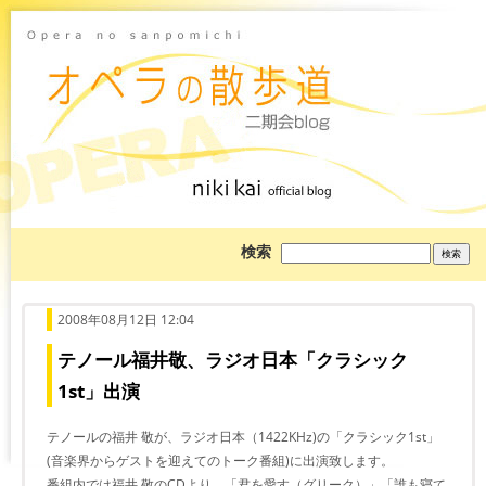
ブ
検索
ロ
グ
を
検
索:
2008年08月12日 12:04
テノール福井敬、ラジオ日本「クラシック
1st」出演
テノールの福井 敬が、ラジオ日本（1422KHz)の「クラシック1st」
(音楽界からゲストを迎えてのトーク番組)に出演致します。
番組内では福井 敬のCDより、「君を愛す（グリーク）」「誰も寝て