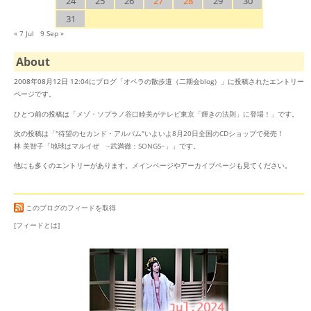
24
25
26
27
28
29
30
31
« 7 Jul
9 Sep »
About
2008年08月12日 12:04にブログ「オペラの散歩道（二期会blog）」に投稿されたエントリー
ページです。
ひとつ前の投稿は「
メゾ・ソプラノ谷口睦美がテレビ東京「輝きの法則」に登場！
」です。
次の投稿は「
"待望のセカンド・アルバム"いよいよ8月20日全国のCDショップで発売！
林 美智子「地球はマルイぜ −武満徹：SONGS−」
」です。
他にも多くのエントリーがあります。
メインページ
や
アーカイブページ
も見てください。
このブログのフィードを取得
[フィードとは]