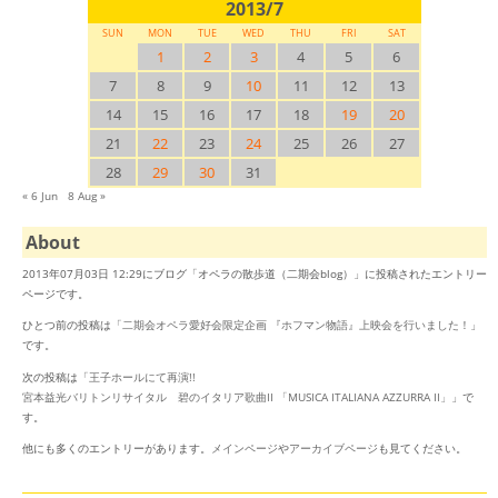
2013/7
SUN
MON
TUE
WED
THU
FRI
SAT
1
2
3
4
5
6
7
8
9
10
11
12
13
14
15
16
17
18
19
20
21
22
23
24
25
26
27
28
29
30
31
« 6 Jun
8 Aug »
About
2013年07月03日 12:29にブログ「オペラの散歩道（二期会blog）」に投稿されたエントリー
ページです。
ひとつ前の投稿は「
二期会オペラ愛好会限定企画 『ホフマン物語』上映会を行いました！
」
です。
次の投稿は「
王子ホールにて再演!!
宮本益光バリトンリサイタル 碧のイタリア歌曲II 「MUSICA ITALIANA AZZURRA II」
」で
す。
他にも多くのエントリーがあります。
メインページ
や
アーカイブページ
も見てください。