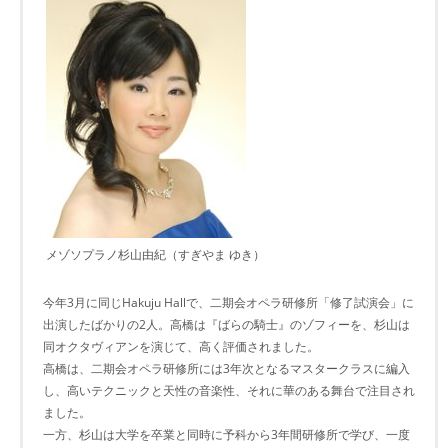
メゾソプラノ杉山由紀（すぎやま ゆき）
今年3月に同じHakuju Hallで、二期会オペラ研修所「修了試演会」に
出演したばかりの2人。高橋は『ばらの騎士』のゾフィーを、杉山は
同オクタヴィアンを演じて、高く評価されました。
高橋は、二期会オペラ研修所には3年次となるマスタークラスに編入
し、高いテクニックと天性の音楽性、それに華のある舞台で注目され
ました。
一方、杉山は大学を卒業と同時に予科から3年間研修所で学び、一度