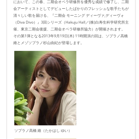
において、この春、二期会オペラ研修所を優秀な成績で修了し、二期
会アーティストとしてデビューしたばかりのフレッシュな歌手たちが
清々しい歌を届ける、『二期会 モーニング ディーヴァ,ディーヴォ
（Diva Divo）』3回シリーズ（Hakuju Hall／(株)白寿生科学研究所主
催、東京二期会後援、二期会オペラ研修所協力）が開催されます。
その第1弾となる2013年9月19日(木) 11時開演の回は、ソプラノ高橋
維とメゾソプラノ杉山由紀が登場します。
ソプラノ高橋 維（たかはし ゆい）