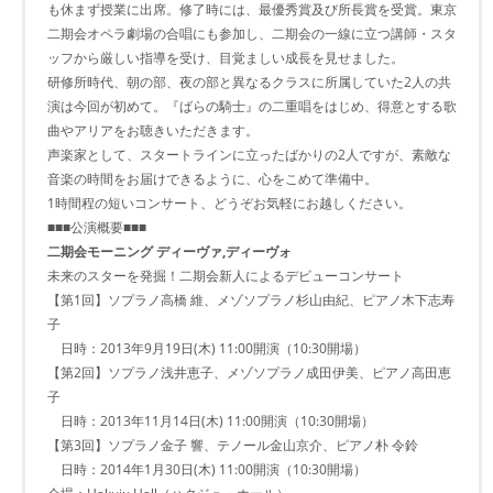
も休まず授業に出席。修了時には、最優秀賞及び所長賞を受賞。東京
二期会オペラ劇場の合唱にも参加し、二期会の一線に立つ講師・スタ
ッフから厳しい指導を受け、目覚ましい成長を見せました。
研修所時代、朝の部、夜の部と異なるクラスに所属していた2人の共
演は今回が初めて。『ばらの騎士』の二重唱をはじめ、得意とする歌
曲やアリアをお聴きいただきます。
声楽家として、スタートラインに立ったばかりの2人ですが、素敵な
音楽の時間をお届けできるように、心をこめて準備中。
1時間程の短いコンサート、どうぞお気軽にお越しください。
■■■公演概要■■■
二期会モーニング ディーヴァ,ディーヴォ
未来のスターを発掘！二期会新人によるデビューコンサート
【第1回】ソプラノ高橋 維、メゾソプラノ杉山由紀、ピアノ木下志寿
子
日時：2013年9月19日(木) 11:00開演（10:30開場）
【第2回】ソプラノ浅井恵子、メゾソプラノ成田伊美、ピアノ高田恵
子
日時：2013年11月14日(木) 11:00開演（10:30開場）
【第3回】ソプラノ金子 響、テノール金山京介、ピアノ朴 令鈴
日時：2014年1月30日(木) 11:00開演（10:30開場）