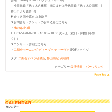
会場：Hakuju Hall（ハクジュ・ホール）
小田急線「代々木八幡駅」南口または千代田線「代々木公園駅」1
番出口より徒歩5分
料金：各回全席自由 500 円
▼お問合せ・チケットのお申込みはこちら
・
Hakuju Hall
TEL 03-5478-8700 （10:00～18:00 火～土［祝日・休館日を除
く］）
▼コンサート詳細はこちら
・
二期会モーニング ディーヴァ,ディーヴォ
(PDFファイル)
タグ:
二期会オペラ研修所
,
杉山由紀
,
高橋維
カテゴリー:
公演情報
|
パーマリンク