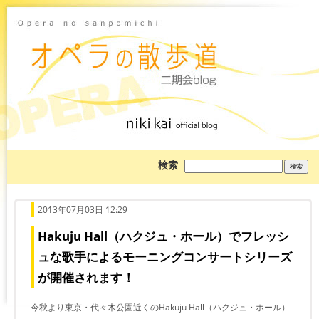
ブ
検索
ロ
グ
を
検
索:
2013年07月03日 12:29
Hakuju Hall（ハクジュ・ホール）でフレッシ
ュな歌手によるモーニングコンサートシリーズ
が開催されます！
今秋より東京・代々木公園近くのHakuju Hall（ハクジュ・ホール）