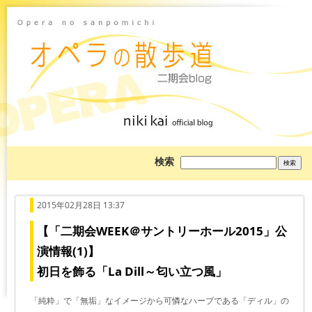
ブ
検索
ロ
グ
を
検
索:
2015年02月28日 13:37
【「二期会WEEK＠サントリーホール2015」公
演情報(1)】
初日を飾る「La Dill～匂い立つ風」
「純粋」で「無垢」なイメージから可憐なハーブである「ディル」の