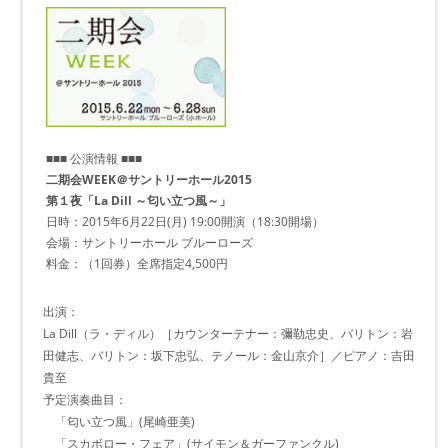
■■■ 公演情報 ■■■
二期会WEEK＠サントリーホール2015
第１夜「La Dill ～匂い立つ風～」
日時：2015年6月22日(月) 19:00開演（18:30開場）
会場：サントリーホール ブルーローズ
料金：（1回券）全席指定4,500円
出演：
La Dill（ラ・ディル）［カウンターテナー：彌勒忠史、バリトン：岩
田健志、バリトン：坂下忠弘、テノール：金山京介］／ピアノ：吉田
貴至
予定演奏曲目：
「匂い立つ風」(尾崎亜美)
「スカボロー・フェア」(サイモン＆ガーファンクル)