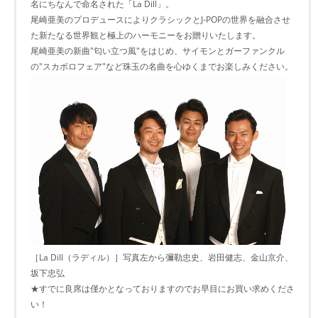
名にちなんで命名された「La Dill」。
尾崎亜美のプロデュースによりクラシックとJ-POPの世界を融合させ
た新たなる世界観と極上のハーモニーをお贈りいたします。
尾崎亜美の新曲"匂い立つ風"をはじめ、サイモンとガーファンクル
の"スカボロフェア"など珠玉の名曲を心ゆくまでお楽しみください。
［La Dill（ラディル）］写真左から彌勒忠史、岩田健志、金山京介、
坂下忠弘
★すでに良席は僅かとなっておりますのでお早目にお買い求めくださ
い！