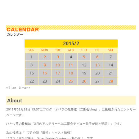
2015/2
SUN
MON
TUE
WED
THU
FRI
SAT
1
2
3
4
5
6
7
8
9
10
11
12
13
14
15
16
17
18
19
20
21
22
23
24
25
26
27
28
« 1 Jan
3 mar »
About
2015年02月28日 13:37にブログ「オペラの散歩道（二期会blog）」に投稿されたエントリー
ページです。
ひとつ前の投稿は「
3月のアルテリーベは二期会デビュー歌手が続々登場！
」です。
次の投稿は「
【7月公演『魔笛』キャスト情報】
ソプラノ冨平安希子 Sings Spring Coming to 丸の内！
」です。