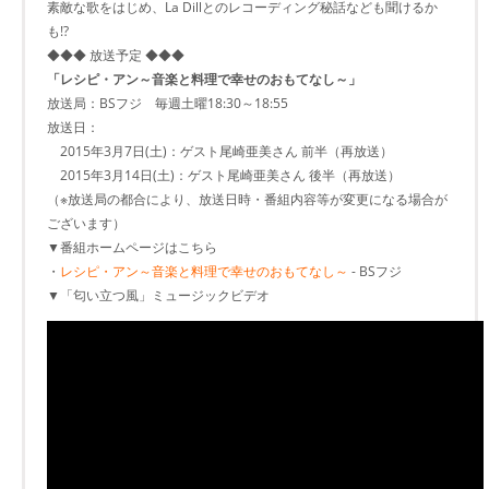
素敵な歌をはじめ、La Dillとのレコーディング秘話なども聞けるか
も!?
◆◆◆ 放送予定 ◆◆◆
「レシピ・アン～音楽と料理で幸せのおもてなし～」
放送局：BSフジ 毎週土曜18:30～18:55
放送日：
2015年3月7日(土)：ゲスト尾崎亜美さん 前半（再放送）
2015年3月14日(土)：ゲスト尾崎亜美さん 後半（再放送）
（※放送局の都合により、放送日時・番組内容等が変更になる場合が
ございます）
▼番組ホームページはこちら
・
レシピ・アン～音楽と料理で幸せのおもてなし～
- BSフジ
▼「匂い立つ風」ミュージックビデオ