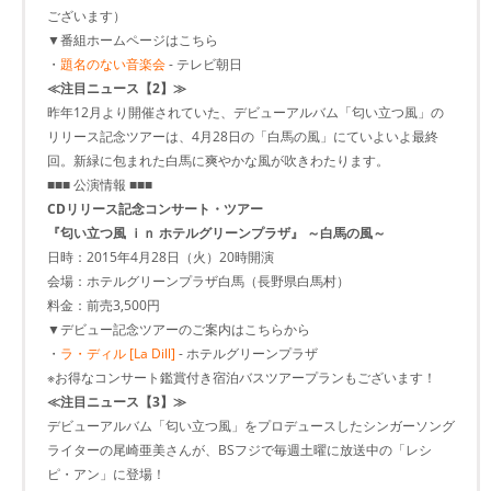
ございます）
▼番組ホームページはこちら
・
題名のない音楽会
- テレビ朝日
≪注目ニュース【2】≫
昨年12月より開催されていた、デビューアルバム「匂い立つ風」の
リリース記念ツアーは、4月28日の「白馬の風」にていよいよ最終
回。新緑に包まれた白馬に爽やかな風が吹きわたります。
■■■ 公演情報 ■■■
CDリリース記念コンサート・ツアー
『匂い立つ風 ｉｎ ホテルグリーンプラザ』 ～白馬の風～
日時：2015年4月28日（火）20時開演
会場：ホテルグリーンプラザ白馬（長野県白馬村）
料金：前売3,500円
▼デビュー記念ツアーのご案内はこちらから
・
ラ・ディル [La Dill]
- ホテルグリーンプラザ
※お得なコンサート鑑賞付き宿泊バスツアープランもございます！
≪注目ニュース【3】≫
デビューアルバム「匂い立つ風」をプロデュースしたシンガーソング
ライターの尾崎亜美さんが、BSフジで毎週土曜に放送中の「レシ
ピ・アン」に登場！