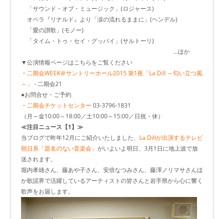
「サウンド・オブ・ミュージック」(ロジャース)
オペラ『リナルド』より「涙の流れるままに」(ヘンデル)
「愛の讃歌」(モノー)
「タイム・トゥ・セイ・グッバイ」(サルトーリ)
…ほか
▼公演情報ページはこちらをご覧ください
・
二期会WEEK＠サントリーホール2015 第1夜「La Dill ～匂い立つ風
～」
- 二期会21
●お問合せ・ご予約
・
二期会チケットセンター
03-3796-1831
（月～金10:00～18:00／土10:00～15:00／日祝・休）
≪注目ニュース【1】≫
当ブログで昨年12月にご紹介いたしました、
La Dillが出演するテレビ
朝日系「題名のない音楽会」
がいよいよ明日、3月1日に地上波で放
送されます。
堀内孝雄さん、藤あや子さん、安倍なつみさん、藤澤ノリマサさんほ
か歌謡界で活躍しているアーティストの皆さんと岩手県から心に響く
歌声をお届します。