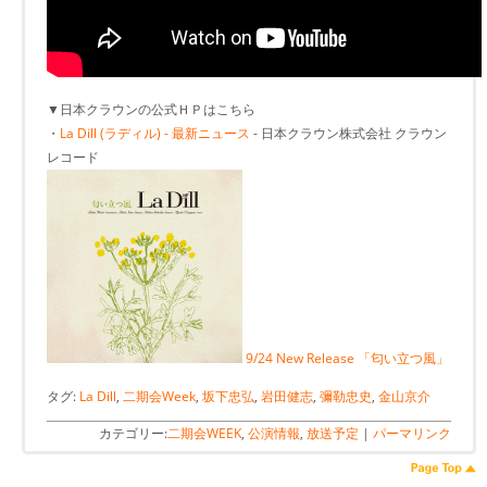
▼日本クラウンの公式ＨＰはこちら
・
La Dill (ラディル) - 最新ニュース
- 日本クラウン株式会社 クラウン
レコード
9/24 New Release 「匂い立つ風」
タグ:
La Dill
,
二期会Week
,
坂下忠弘
,
岩田健志
,
彌勒忠史
,
金山京介
カテゴリー:
二期会WEEK
,
公演情報
,
放送予定
|
パーマリンク