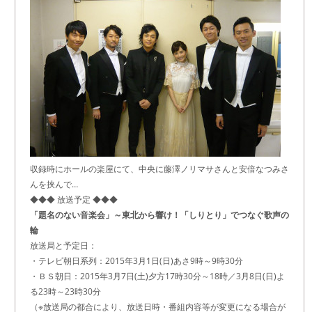
収録時にホールの楽屋にて、中央に藤澤ノリマサさんと安倍なつみさ
んを挟んで…
◆◆◆ 放送予定 ◆◆◆
「題名のない音楽会」～東北から響け！「しりとり」でつなぐ歌声の
輪
放送局と予定日：
・テレビ朝日系列：2015年3月1日(日)あさ9時～9時30分
・ＢＳ朝日：2015年3月7日(土)夕方17時30分～18時／3月8日(日)よ
る23時～23時30分
（※放送局の都合により、放送日時・番組内容等が変更になる場合が