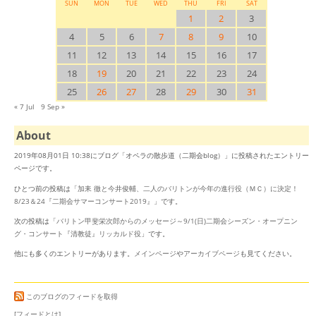
SUN
MON
TUE
WED
THU
FRI
SAT
1
2
3
4
5
6
7
8
9
10
11
12
13
14
15
16
17
18
19
20
21
22
23
24
25
26
27
28
29
30
31
« 7 Jul
9 Sep »
About
2019年08月01日 10:38にブログ「オペラの散歩道（二期会blog）」に投稿されたエントリー
ページです。
ひとつ前の投稿は「
加耒 徹と今井俊輔、二人のバリトンが今年の進行役（ＭＣ）に決定！
8/23＆24『二期会サマーコンサート2019』
」です。
次の投稿は「
バリトン甲斐栄次郎からのメッセージ～9/1(日)二期会シーズン・オープニン
グ・コンサート『清教徒』リッカルド役
」です。
他にも多くのエントリーがあります。
メインページ
や
アーカイブページ
も見てください。
このブログのフィードを取得
[フィードとは]