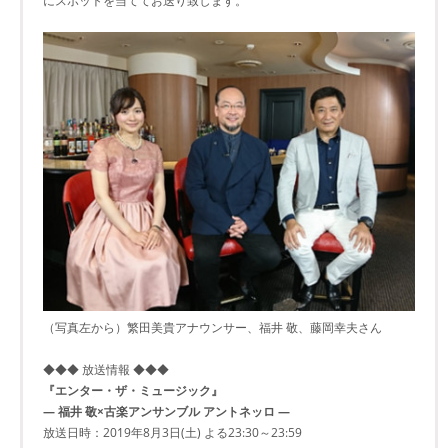
にスポットを当ててお送り致します。
（写真左から）繁田美貴アナウンサー、福井 敬、藤岡幸夫さん
◆◆◆ 放送情報 ◆◆◆
『エンター・ザ・ミュージック』
― 福井 敬×古楽アンサンブル アントネッロ ―
放送日時：2019年8月3日(土) よる23:30～23:59