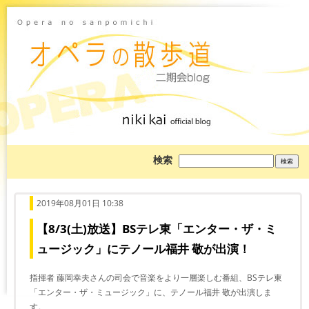
ブ
検索
ロ
グ
を
検
索:
2019年08月01日 10:38
【8/3(土)放送】BSテレ東「エンター・ザ・ミ
ュージック」にテノール福井 敬が出演！
指揮者 藤岡幸夫さんの司会で音楽をより一層楽しむ番組、BSテレ東
「エンター・ザ・ミュージック」に、テノール福井 敬が出演しま
す。