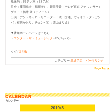
放送局：BSテレ東（BS 7ch）
司会：藤岡幸夫（指揮者）、繁田美貴（テレビ東京 アナウンサー）
ゲスト：福井 敬（テノール）
出演：アントネッロ（リコーダー：濱田芳通、ヴィオラ・ダ・ガン
バ：石川かおり、チェンバロ：西山まりえ）
▼番組ホームページはこちら
・
エンター・ザ・ミュージック
- BSジャパン
タグ:
福井敬
カテゴリー:
放送予定
|
パーマリンク
2019/8