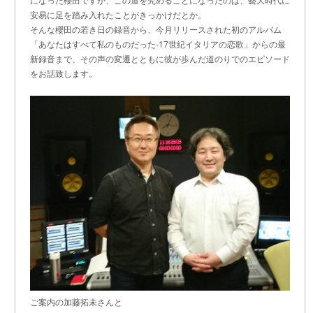
になった櫻田ですが、この道を究めることになったのは、藝大時代に
安易に足を踏み入れたことがきっかけだとか。
そんな櫻田の若き日の録音から、今月リリースされた初のアルバム
「あなたはすべて私のものだった-17世紀イタリアの恋歌」からの最
新録音まで、その声の変遷とともに彼が歩んだ道のりでのエピソード
をお話致します。
ご案内の加藤拓未さんと