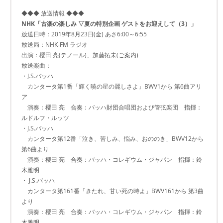
◆◆◆ 放送情報 ◆◆◆
NHK「古楽の楽しみ ▽夏の特別企画 ゲストをお迎えして（3）」
放送日時：2019年8月23日(金) あさ6:00～6:55
放送局：NHK-FM ラジオ
出演：櫻田 亮(テノール)、加藤拓未(ご案内)
放送楽曲：
・J.S.バッハ
カンタータ第1番「輝く暁の星の麗しさよ」BWV1から 第6曲アリ
ア
演奏：櫻田 亮 合奏：バッハ財団合唱団および管弦楽団 指揮：
ルドルフ・ルッツ
・J.S.バッハ
カンタータ第12番「泣き、苦しみ、悩み、おののき」BWV12から
第6曲より
演奏：櫻田 亮 合奏：バッハ・コレギウム・ジャパン 指揮：鈴
木雅明
・ J.S.バッハ
カンタータ第161番「きたれ、甘い死の時よ」BWV161から 第3曲
より
演奏：櫻田 亮 合奏：バッハ・コレギウム・ジャパン 指揮：鈴
木雅明