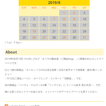
2019/8
SUN
MON
TUE
WED
THU
FRI
SAT
1
2
3
4
5
6
7
8
9
10
11
12
13
14
15
16
17
18
19
20
21
22
23
24
25
26
27
28
29
30
31
« 7 Jul
9 Sep »
About
2019年08月19日 15:59にブログ「オペラの散歩道（二期会blog）」に投稿されたエントリー
ページです。
ひとつ前の投稿は「
ヨーロッパで250公演を指揮！注目の若手オペラ指揮者・森内 剛インタ
ビュー
～9/1(日)二期会シーズン・オープニング・コンサート『清教徒』
」です。
次の投稿は「
パーヴォ・ヤルヴィ＆N響『フィデリオ』に テノール鈴木 准が共演！
」です。
他にも多くのエントリーがあります。
メインページ
や
アーカイブページ
も見てください。
このブログのフィードを取得