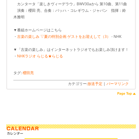
カンタータ「楽しきヴィーデラウ」BWV30aから 第10曲、第11曲
演奏：櫻田 亮、合奏：バッハ・コレギウム・ジャパン 指揮：鈴
木雅明
▼番組ホームページはこちら
・
古楽の楽しみ ▽夏の特別企画 ゲストをお迎えして（3）
- NHK
▼「古楽の楽しみ」はインターネットラジオでもお楽しみ頂けます！
・
NHKラジオ らじる★らじる
タグ:
櫻田亮
カテゴリー:
放送予定
|
パーマリンク