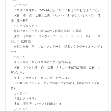
・ J.S.バッハ
「マタイ受難曲」BWV244から アリア「私は主のおそばにいて」
演奏：櫻田 亮 合唱と合奏：バッハ・コレギウム・ジャパン 指
揮：鈴木雅明
・モンテヴェルディ
歌劇『オルフェオ』第1幕から 合唱と羊飼いの重唱
演奏：［羊飼いI］ジョヴァンニ・カッカーモ（テノール） ［羊
飼いII］櫻田 亮
合唱と合奏：ラ・ヴェネクシアーナ 指揮：クラウディオ・カヴィ
ーナ
・ヘンデル
オラトリオ「マカベウスのユダ」第2部から
演奏：［ユダ］櫻田 亮 合唱：ナミュール室内合唱団 合奏：レ
ザグレモン
指揮：レオナルド・ガルシア・アラルコン
（※2009年フランス、アンブロネーで行われた演奏会のライブ録
音）
・カッチーニ
「麗しアマリリ」
演奏：櫻田 亮 ハープ：西山まりえ
・ J.S.バッハ