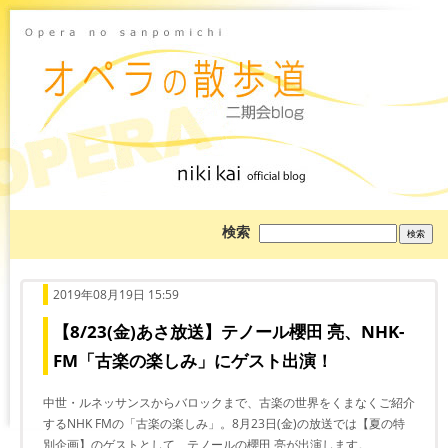
ブ
検索
ロ
グ
を
検
索:
2019年08月19日 15:59
【8/23(金)あさ放送】テノール櫻田 亮、NHK-
FM「古楽の楽しみ」にゲスト出演！
中世・ルネッサンスからバロックまで、古楽の世界をくまなくご紹介
するNHK FMの「古楽の楽しみ」。8月23日(金)の放送では【夏の特
別企画】のゲストとして、テノールの櫻田 亮が出演します。