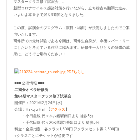
マスタークラス修了試演会」。
新型コロナウイルス感染対策を行いながら、立ち稽古も順調に進み、
いよいよ本番まで残り3週間となりました。
この度、試演会のプログラム（演目・場面）が決定しましたのでご案
内いたします。
研修所での最終試験である今回は、研修生自身が、今後レパートリー
にしたいと考えている作品に臨みます。研修生一人ひとりの研鑽の成
果に、どうぞご期待ください！
PDFちらし
■■■ 公演情報 ■■■
二期会オペラ研修所
第64期マスタークラス修了試演会
開催日：2021年2月24日(水)
会場：Hakuju Hall 【
アクセス
】
・小田急線 代々木八幡駅南口より 徒歩5分
・千代田線 代々木公園駅1番出口より 徒歩5分
料金：全席指定 各クラス1,500円 (2クラスセット券 2,500円)
※クラスごとにチケットが必要です