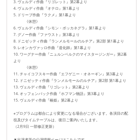
3. ヴェルディ作曲『リゴレット』第2幕より
4. ヴェルディ作曲『オテロ』第1幕より
5. ドリーブ作曲『ラクメ』第1幕より
《休憩》
6. ヴェルディ作曲『シモン・ボッカネグラ』第1幕より
7. グノー作曲『ファウスト』第3幕より
8. ドニゼッティ作曲『ランメルモールのルチア』第2部 第1幕より
9. レオンカヴァッロ作曲『道化師』第1幕より
10. ワーグナー作曲『ニュルンベルクのマイスタージンガー』第2幕
より
《休憩》
11. チャイコフスキー作曲『エフゲニー・オネーギン』第3幕より
12. ドニゼッティ作曲『ランメルモールのルチア』第2部 第1幕より
13. ヴェルディ作曲『リゴレット』第2幕より
14. オッフェンバック作曲『ホフマン物語』第3幕より
15. ヴェルディ作曲『椿姫』第2幕より
※プログラムは都合により変更になる場合がございます。各演目の配
役及びタイムテーブルは、後日ご案内いたします。
（2月9日 一部修正更新）
▼出演者等の公演情報ページはこちらです