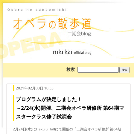
ブ
検索
ロ
グ
を
検
索:
2021年02月03日 10:53
プログラムが決定しました！
～2/24(水)開催、二期会オペラ研修所 第64期マ
スタークラス修了試演会
2月24日(水)にHakuju Hallにて開催の「二期会オペラ研修所 第64期