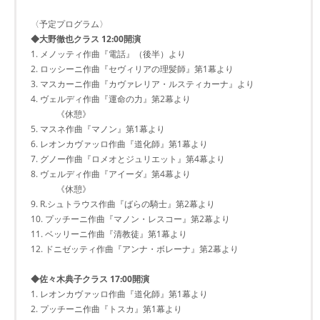
〈予定プログラム〉
◆大野徹也クラス 12:00開演
1. メノッティ作曲『電話』（後半）より
2. ロッシーニ作曲『セヴィリアの理髪師』第1幕より
3. マスカーニ作曲『カヴァレリア・ルスティカーナ』より
4. ヴェルディ作曲『運命の力』第2幕より
《休憩》
5. マスネ作曲『マノン』第1幕より
6. レオンカヴァッロ作曲『道化師』第1幕より
7. グノー作曲『ロメオとジュリエット』第4幕より
8. ヴェルディ作曲『アイーダ』第4幕より
《休憩》
9. R.シュトラウス作曲『ばらの騎士』第2幕より
10. プッチーニ作曲『マノン・レスコー』第2幕より
11. ベッリーニ作曲『清教徒』第1幕より
12. ドニゼッティ作曲『アンナ・ボレーナ』第2幕より
◆佐々木典子クラス 17:00開演
1. レオンカヴァッロ作曲『道化師』第1幕より
2. プッチーニ作曲『トスカ』第1幕より