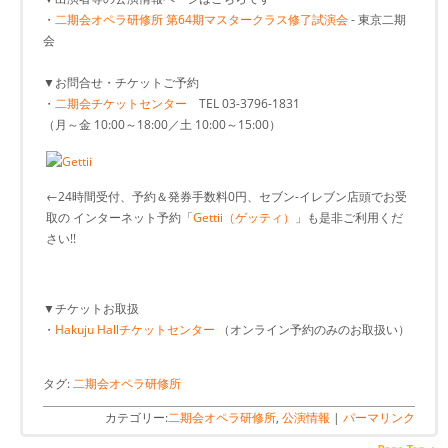
・
二期会オペラ研修所 第64期マスタークラス修了試演会
- 東京二期
会
▼お問合せ・チケットご予約
・
二期会チケットセンター
TEL 03-3796-1831
（月～金 10:00～18:00／土 10:00～15:00）
←24時間受付、予約＆発券手数料0円、セブン-イレブン店頭でお受
取の インターネット予約「
Gettii（ゲッティ）
」も是非ご利用くだ
さい!!
▼チケットお取扱
・
Hakuju Hallチケットセンター
（オンライン予約のみのお取扱い）
タグ:
二期会オペラ研修所
カテゴリー:
二期会オペラ研修所
,
公演情報
|
パーマリンク