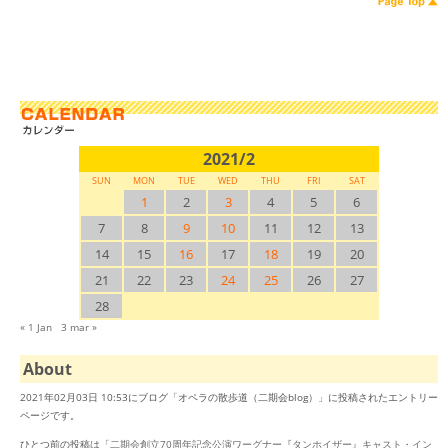
2021/2
SUN
MON
TUE
WED
THU
FRI
SAT
1
2
3
4
5
6
7
8
9
10
11
12
13
14
15
16
17
18
19
20
21
22
23
24
25
26
27
28
« 1 Jan
3 mar »
About
2021年02月03日 10:53にブログ「オペラの散歩道（二期会blog）」に投稿されたエントリー
ページです。
ひとつ前の投稿は「
二期会創立70周年記念公演ワーグナー『タンホイザー』キャスト・イン