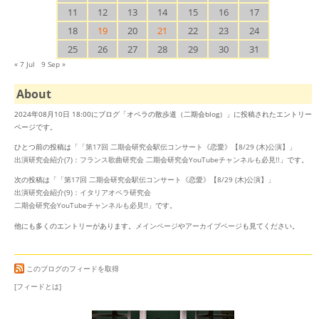
11
12
13
14
15
16
17
18
19
20
21
22
23
24
25
26
27
28
29
30
31
« 7 Jul
9 Sep »
About
2024年08月10日 18:00にブログ「オペラの散歩道（二期会blog）」に投稿されたエントリー
ページです。
ひとつ前の投稿は「
「第17回 二期会研究会駅伝コンサート《恋愛》【8/29 (木)公演】」
出演研究会紹介(7)：フランス歌曲研究会 二期会研究会YouTubeチャンネルも必見!!
」です。
次の投稿は「
「第17回 二期会研究会駅伝コンサート《恋愛》【8/29 (木)公演】」
出演研究会紹介(9)：イタリアオペラ研究会
二期会研究会YouTubeチャンネルも必見!!
」です。
他にも多くのエントリーがあります。
メインページ
や
アーカイブページ
も見てください。
このブログのフィードを取得
[フィードとは]