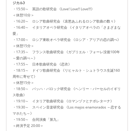
ジカル》
・15:50～ 英語の歌研究会 《Love! Love!! Love!!!》
＜休憩10分＞
・16:20～ ロシア歌曲研究会 《哀愁あふれるロシア歌曲の数々》
・16:40～ イタリアオペラ研究会 《イタリアオペラの「さまざまな
愛」
・17:00～ ロシア東欧オペラ研究会 《ロシア・アリアの恋の調べ》
＜休憩15分＞
・17:35～ フランス歌曲研究会 《ガブリエル・フォーレ没後100年
～愛の調べ～》
・17:55～ 日本歌曲研究会 《恋衣》
・18:15～ ドイツ歌曲研究会 《リヒャルト・シュトラウス生誕160
周年に寄せて》
＜休憩15分＞
・18:50～ バッハ・バロック研究会 《ヘンリー・パーセルのイギリ
ス歌曲》
・19:10～ イタリア歌曲研究会 《ロマンヅァとナポレターナ》
・19:30～ スペイン音楽研究会 《Los majos enamorados ～恋する
マホたち～》
・19:50～ 合同演奏「第九」
＜終演予定 20:00＞