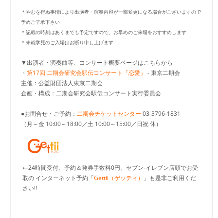
＊やむを得ぬ事情により出演者・演奏内容が一部変更になる場合がございますので
予めご了承下さい
＊記載の時刻はあくまでも予定ですので、お早めのご来場をおすすめします
＊未就学児のご入場はお断り申し上げます
▼出演者・演奏曲等、コンサート概要ページはこちらから
・
第17回 二期会研究会駅伝コンサート「恋愛」
- 東京二期会
主催：公益財団法人東京二期会
企画・構成：二期会研究会駅伝コンサート実行委員会
●お問合せ・ご予約：
二期会チケットセンター
03-3796-1831
（月～金 10:00～18:00／土 10:00～15:00／日祝 休）
←24時間受付、予約＆発券手数料0円、セブン-イレブン店頭でお受
取の インターネット予約「
Gettii（ゲッティ）
」も是非ご利用くだ
さい!!