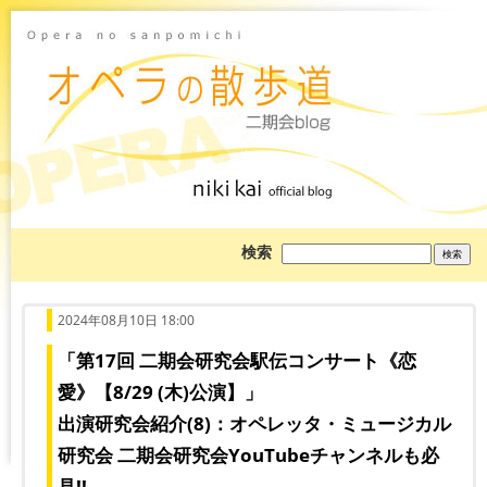
ブ
検索
ロ
グ
を
検
索:
2024年08月10日 18:00
「第17回 二期会研究会駅伝コンサート《恋
愛》【8/29 (木)公演】」
出演研究会紹介(8)：オペレッタ・ミュージカル
研究会 二期会研究会YouTubeチャンネルも必
見!!