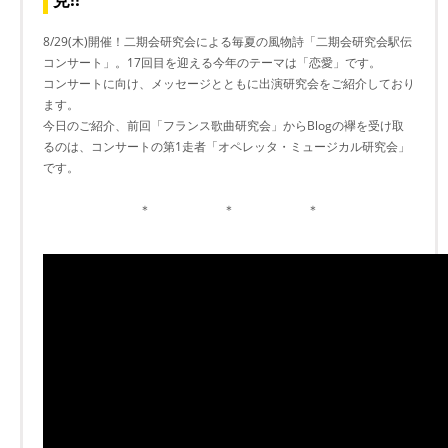
8/29(木)開催！二期会研究会による毎夏の風物詩「二期会研究会駅伝
コンサート」。17回目を迎える今年のテーマは「恋愛」です。
コンサートに向け、メッセージとともに出演研究会をご紹介しており
ます。
今日のご紹介、前回「フランス歌曲研究会」からBlogの襷を受け取
るのは、コンサートの第1走者「オペレッタ・ミュージカル研究会」
です。
＊ ＊ ＊