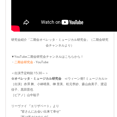
研究会紹介「二期会オペレッタ・ミュージカル研究会」（二期会研究
会チャンネルより）
▼YouTube二期会研究会チャンネルはこちらから！
・
二期会研究会
- YouTube
＜出演予定時刻 15:30～＞
☆オペレッタ・ミュージカル研究会
≪ウィーン発!! ミュージカル≫
［出演］赤澤 舞、小林晴美、榊 里美、松元李紗、森山由美子、渡辺
佳子、黒田晋也
［ピアノ］山中聡子
リーヴァイ 『エリザベート』より
“皆さんにお会い出来て幸せ"
"私は私だけのもの”