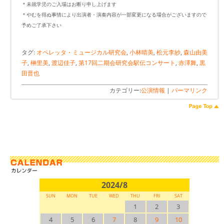
＊未就学児のご入場はお断り申し上げます
＊やむを得ぬ事情により出演者・演奏内容が一部変更になる場合がございますので
予めご了承下さい
タグ:
オペレッタ・ミュージカル研究会
,
小林晴美
,
松元李紗
,
森山由美
子
,
榊里美
,
渡辺佳子
,
第17回二期会研究会駅伝コンサート
,
赤澤舞
,
黒
田晋也
カテゴリー:
公演情報
|
パーマリンク
2024/8
SUN
MON
TUE
WED
THU
FRI
SAT
1
2
3
4
5
6
7
8
9
10