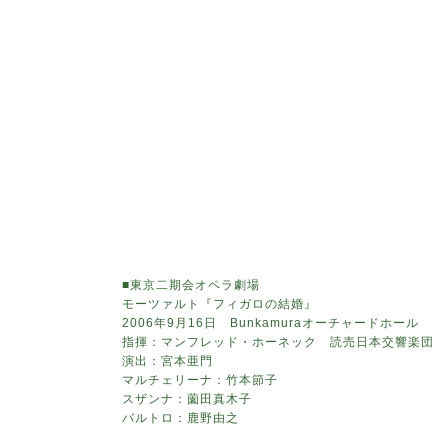
■東京二期会オペラ劇場
モーツァルト『フィガロの結婚』
2006年9月16日 Bunkamuraオーチャードホール
指揮：マンフレッド・ホーネック 読売日本交響楽団
演出：宮本亜門
マルチェリーナ：竹本節子
スザンナ：薗田真木子
バルトロ：鹿野由之