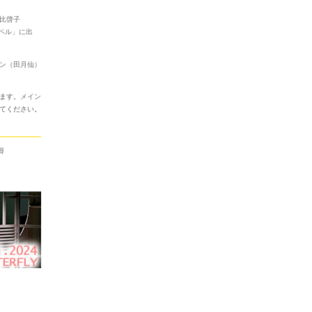
比啓子
ラベル」に出
ン（田月仙）
ます。
メイン
てください。
得