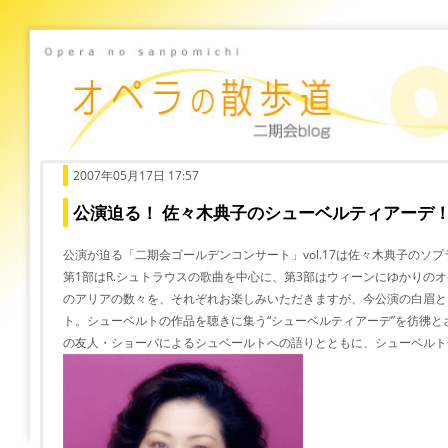
2007年05月17日 17:57
公演迫る！ 佐々木典子のシューベルティアーデ
公演が迫る「二期会ゴールデンコンサート」vol.17は佐々木典子のソ
第1部はR.シュトラウスの歌曲を中心に、第3部はウィーンにゆかりの
のアリアの数々を、それぞれお楽しみいただきますが、今公演の白眉と
ト。シューベルトの作品を聴きに集う“シューベルティアーデ”を彷彿
の友人・ショーバによるシュベールトへの語りとともに、シューベルト