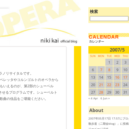
検索
ブ
ロ
グ
を
検
索:
2007/5
SUN
MON
TUE
WED
THU
！
1
2
3
6
7
8
9
10
プラノリサイタルです。
13
14
15
16
17
オペレッタやコルンゴルトのオペラから
20
21
22
23
24
もいえるのが、第2部のシューベル
27
28
29
30
31
とさせるプログラムです。シューベルト
歌曲の佳品をご堪能ください。
« 4 Apr
6 Jun »
About
2007年05月17日 17:57に
散歩道（二期会blog）」に投
リーページです。