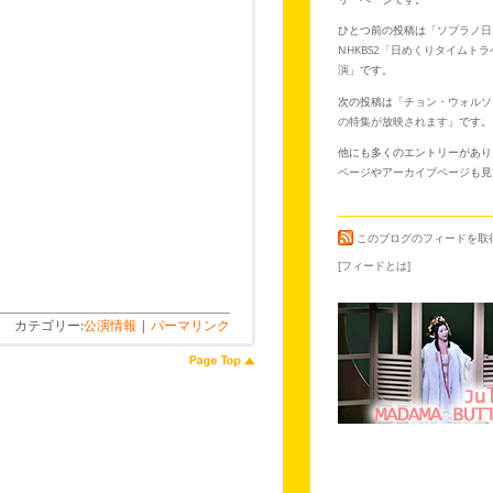
ひとつ前の投稿は「
ソプラノ日
NHKBS2「日めくりタイムト
演
」です。
次の投稿は「
チョン・ウォルソ
の特集が放映されます
」です。
他にも多くのエントリーがあり
ページ
や
アーカイブページ
も見
このブログのフィードを取
[フィードとは]
カテゴリー:
公演情報
|
パーマリンク