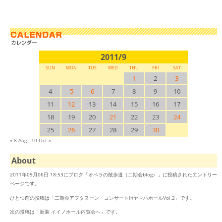
2011/9
SUN
MON
TUE
WED
THU
FRI
SAT
1
2
3
4
5
6
7
8
9
10
11
12
13
14
15
16
17
18
19
20
21
22
23
24
25
26
27
28
29
30
« 8 Aug
10 Oct »
About
2011年09月06日 18:53にブログ「オペラの散歩道（二期会blog）」に投稿されたエントリー
ページです。
ひとつ前の投稿は「
二期会アフタヌーン・コンサートinヤマハホールVol.2
」です。
次の投稿は「
新装 イイノホール内覧会へ
」です。