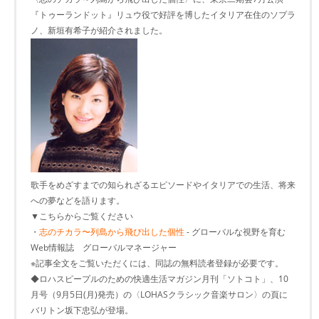
『トゥーランドット』リュウ役で好評を博したイタリア在住のソプラ
ノ、新垣有希子が紹介されました。
歌手をめざすまでの知られざるエピソードやイタリアでの生活、将来
への夢などを語ります。
▼こちらからご覧ください
・
志のチカラ〜列島から飛び出した個性
- グローバルな視野を育む
Web情報誌 グローバルマネージャー
※記事全文をご覧いただくには、同誌の無料読者登録が必要です。
◆ロハスピープルのための快適生活マガジン月刊「ソトコト」、10
月号（9月5日(月)発売）の〈LOHASクラシック音楽サロン〉の頁に
バリトン坂下忠弘が登場。