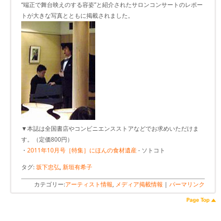
“端正で舞台映えのする容姿”と紹介されたサロンコンサートのレポー
トが大きな写真とともに掲載されました。
▼本誌は全国書店やコンビニエンスストアなどでお求めいただけま
す。（定価800円）
・
2011年10月号［特集］にほんの食材遺産
- ソトコト
タグ:
坂下忠弘
,
新垣有希子
カテゴリー:
アーティスト情報
,
メディア掲載情報
|
パーマリンク