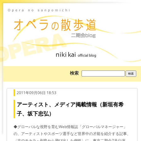
ブ
検索
ロ
グ
を
検
索:
2011年09月06日 18:53
アーティスト、メディア掲載情報（新垣有希
子、坂下忠弘）
◆グローバルな視野を育むWeb情報誌「グローバルマネージャー」
の、アーティストやスポーツ選手など世界中の才能を紹介する記事、
〈志のチカラ～列島から飛び出した個性〉に、東京二期会7月公演