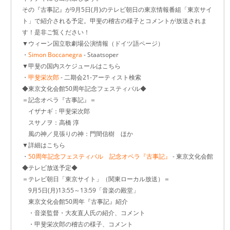
その『古事記』が9月5日(月)のテレビ朝日の東京情報番組「東京サイ
ト」で紹介される予定。甲斐の稽古の様子とコメントが放送されま
す！是非ご覧ください！
▼ウィーン国立歌劇場公演情報（ドイツ語ページ）
・
Simon Boccanegra
- Staatsoper
▼甲斐の国内スケジュールはこちら
・
甲斐栄次郎
- 二期会21-アーティスト検索
◆東京文化会館50周年記念フェスティバル◆
＝記念オペラ『古事記』＝
イザナギ：甲斐栄次郎
スサノヲ：高橋 淳
風の神／見張りの神：門間信樹 ほか
▼詳細はこちら
・
50周年記念フェスティバル 記念オペラ『古事記』
- 東京文化会館
◆テレビ放送予定◆
＝テレビ朝日「東京サイト」（関東ローカル放送）＝
9月5日(月)13:55～13:59「音楽の殿堂」
東京文化会館50周年『古事記』紹介
・音楽監督・大友直人氏の紹介、コメント
・甲斐栄次郎の稽古の様子、コメント