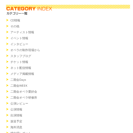
CD情報
その他
アーティスト情報
イベント情報
インタビュー
オペラの制作現場から
スタッフブログ
チケット情報
ネット配信情報
メディア掲載情報
二期会Days
二期会WEEK
二期会オペラ愛好会
二期会オペラ研修所
公演レビュー
公演情報
出演情報
放送予定
海外消息
稽古場レポート