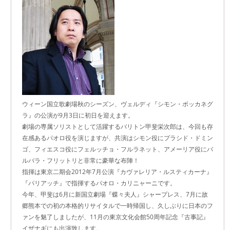
ウィーン国立歌劇場秋のシーズン、ヴェルディ『シモン・ボッカネグ
ラ』の公演が9月3日に初日を迎えます。
劇場の専属ソリストとして活躍するバリトン甲斐栄次郎は、今回も存
在感あるパオロ役を演じますが、共演はシモン役にプラシド・ドミン
ゴ、フィエスコ役にフェルッチョ・フルラネット、アメーリア役にバ
ルバラ・フリットリと非常に豪華な布陣！
指揮は東京二期会2012年7月公演『カヴァレリア・ルスティカーナ』
『パリアッチ』で指揮するパオロ・カリニャーニです。
今年、甲斐は6月に新国立劇場『蝶々夫人』シャープレス、7月に故
郷熊本での初の本格的リサイタルで一時帰国し、久しぶりに日本のフ
ァンを魅了しましたが、11月の東京文化会館50周年記念『古事記』
イザナギにも出演致します。