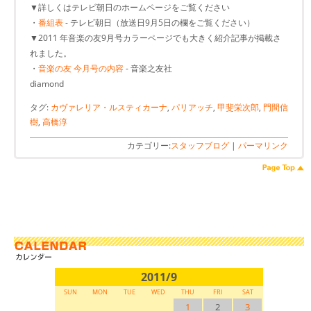
▼詳しくはテレビ朝日のホームページをご覧ください
・
番組表
- テレビ朝日（放送日9月5日の欄をご覧ください）
▼2011 年音楽の友9月号カラーページでも大きく紹介記事が掲載さ
れました。
・
音楽の友 今月号の内容
- 音楽之友社
diamond
タグ:
カヴァレリア・ルスティカーナ
,
パリアッチ
,
甲斐栄次郎
,
門間信
樹
,
高橋淳
カテゴリー:
スタッフブログ
|
パーマリンク
2011/9
SUN
MON
TUE
WED
THU
FRI
SAT
1
2
3