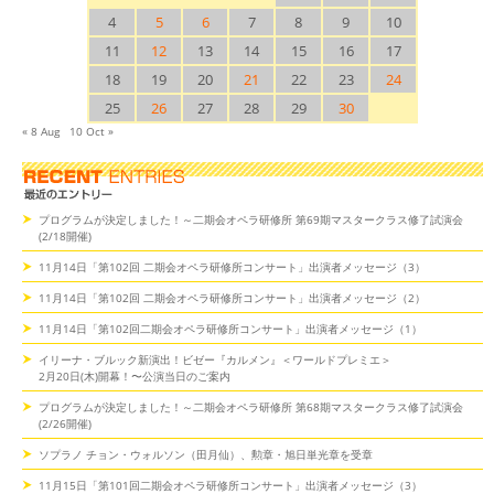
4
5
6
7
8
9
10
11
12
13
14
15
16
17
18
19
20
21
22
23
24
25
26
27
28
29
30
« 8 Aug
10 Oct »
プログラムが決定しました！～二期会オペラ研修所 第69期マスタークラス修了試演会
(2/18開催)
11月14日「第102回 二期会オペラ研修所コンサート」出演者メッセージ（3）
11月14日「第102回 二期会オペラ研修所コンサート」出演者メッセージ（2）
11月14日「第102回二期会オペラ研修所コンサート」出演者メッセージ（1）
イリーナ・ブルック新演出！ビゼー『カルメン』＜ワールドプレミエ＞
2月20日(木)開幕！〜公演当日のご案内
プログラムが決定しました！～二期会オペラ研修所 第68期マスタークラス修了試演会
(2/26開催)
ソプラノ チョン・ウォルソン（田月仙）、勲章・旭日単光章を受章
11月15日「第101回二期会オペラ研修所コンサート」出演者メッセージ（3）