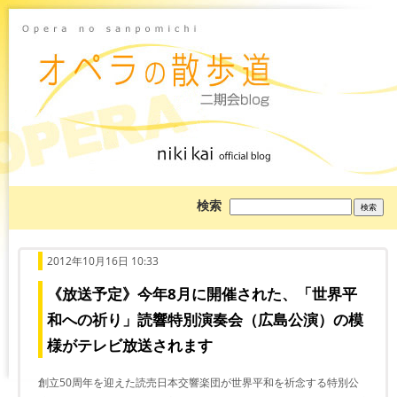
ブ
検索
ロ
グ
を
検
索:
2012年10月16日 10:33
《放送予定》今年8月に開催された、「世界平
和への祈り」読響特別演奏会（広島公演）の模
様がテレビ放送されます
創立50周年を迎えた読売日本交響楽団が世界平和を祈念する特別公