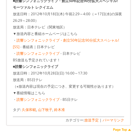
■読響シンフォニックライブ・創立50年記念90分拡大スペシャル!
モーツァルト レクイエム
放送日時：2012年10月18日(木) 午前2:29～4:00（＝17日(水)の深夜
26:29～28:00）
放送局：日本テレビ（関東地区）
▼放送内容と番組ホームページはこちら
・
読響シンフォニックライブ・創立50年記念90分拡大スペシャル!
[SS]
- 番組表｜日本テレビ
・
読響シンフォニックライブ
- 日本テレビ
BS放送も予定されています！
■読響シンフォニックライブ
放送日時：2012年10月28日(日) 16:00～17:30
放送局：BS日テレ
（※放送内容は現在の予定につき、変更する可能性があります）
▼番組情報はこちら
・
読響シンフォニックライブ
- BS日テレ
タグ:
久保和範
,
山下牧子
,
鈴木准
カテゴリー:
放送予定
|
パーマリンク