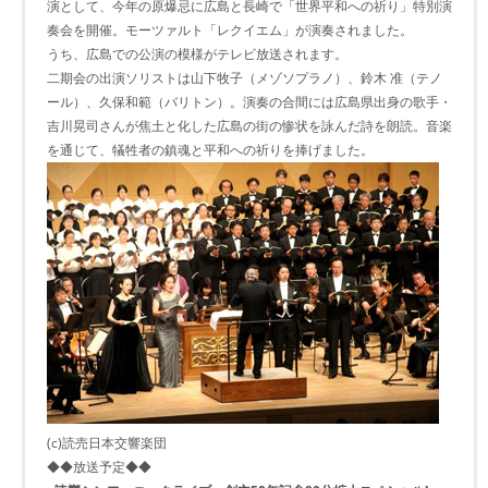
演として、今年の原爆忌に広島と長崎で「世界平和への祈り」特別演
奏会を開催。モーツァルト「レクイエム」が演奏されました。
うち、広島での公演の模様がテレビ放送されます。
二期会の出演ソリストは山下牧子（メゾソプラノ）、鈴木 准（テノ
ール）、久保和範（バリトン）。演奏の合間には広島県出身の歌手・
吉川晃司さんが焦土と化した広島の街の惨状を詠んだ詩を朗読。音楽
を通じて、犠牲者の鎮魂と平和への祈りを捧げました。
(c)読売日本交響楽団
◆◆放送予定◆◆