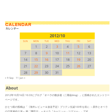
2012/10
SUN
MON
TUE
WED
THU
FRI
SAT
1
2
3
4
5
6
7
8
9
10
11
12
13
14
15
16
17
18
19
20
21
22
23
24
25
26
27
28
29
30
31
« 9 Sep
11 Jan »
About
2012年10月16日 10:33にブログ「オペラの散歩道（二期会blog）」に投稿されたエントリー
ページです。
ひとつ前の投稿は「
《海外レビュー＆放送予定》ブリテン生誕100年を前に ～原作とオペラ
の日英連続公演～ 能「隅田川」＋オペラ『カーリュー・リヴァー』
」です。