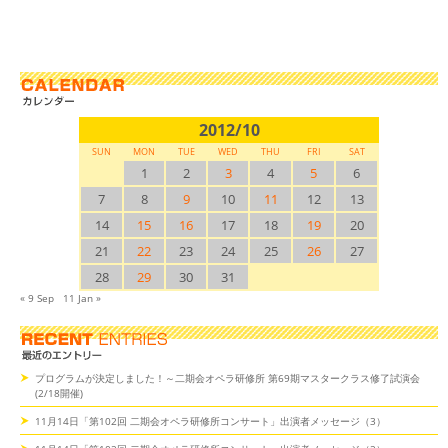
2012/10
SUN
MON
TUE
WED
THU
FRI
SAT
1
2
3
4
5
6
7
8
9
10
11
12
13
14
15
16
17
18
19
20
21
22
23
24
25
26
27
28
29
30
31
« 9 Sep
11 Jan »
プログラムが決定しました！～二期会オペラ研修所 第69期マスタークラス修了試演会
(2/18開催)
11月14日「第102回 二期会オペラ研修所コンサート」出演者メッセージ（3）