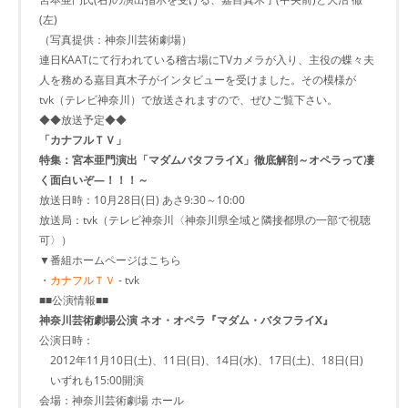
(左)
（写真提供：神奈川芸術劇場）
連日KAATにて行われている稽古場にTVカメラが入り、主役の蝶々夫
人を務める嘉目真木子がインタビューを受けました。その模様が
tvk（テレビ神奈川）で放送されますので、ぜひご覧下さい。
◆◆放送予定◆◆
「カナフルＴＶ」
特集：宮本亜門演出「マダムバタフライX」徹底解剖～オペラって凄
く面白いぞ―！！！～
放送日時：10月28日(日) あさ9:30～10:00
放送局：tvk（テレビ神奈川〈神奈川県全域と隣接都県の一部で視聴
可〉）
▼番組ホームページはこちら
・
カナフルＴＶ
- tvk
■■公演情報■■
神奈川芸術劇場公演 ネオ・オペラ『マダム・バタフライX』
公演日時：
2012年11月10日(土)、11日(日)、14日(水)、17日(土)、18日(日)
いずれも15:00開演
会場：神奈川芸術劇場 ホール