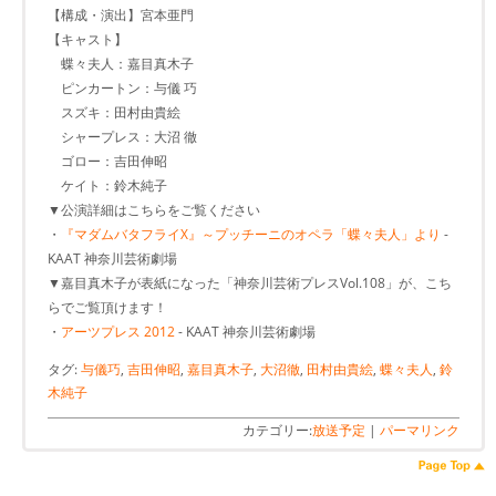
【構成・演出】宮本亜門
【キャスト】
蝶々夫人：嘉目真木子
ピンカートン：与儀 巧
スズキ：田村由貴絵
シャープレス：大沼 徹
ゴロー：吉田伸昭
ケイト：鈴木純子
▼公演詳細はこちらをご覧ください
・
『マダムバタフライX』～プッチーニのオペラ「蝶々夫人」より
-
KAAT 神奈川芸術劇場
▼嘉目真木子が表紙になった「神奈川芸術プレスVol.108」が、こち
らでご覧頂けます！
・
アーツプレス 2012
- KAAT 神奈川芸術劇場
タグ:
与儀巧
,
吉田伸昭
,
嘉目真木子
,
大沼徹
,
田村由貴絵
,
蝶々夫人
,
鈴
木純子
カテゴリー:
放送予定
|
パーマリンク