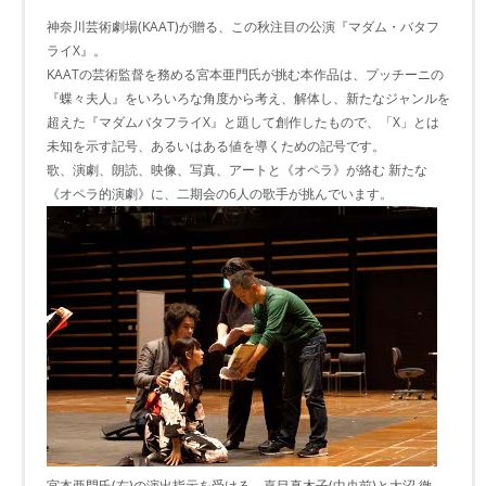
神奈川芸術劇場(KAAT)が贈る、この秋注目の公演『マダム・バタフ
ライX』。
KAATの芸術監督を務める宮本亜門氏が挑む本作品は、プッチーニの
『蝶々夫人』をいろいろな角度から考え、解体し、新たなジャンルを
超えた『マダムバタフライX』と題して創作したもので、「X」とは
未知を示す記号、あるいはある値を導くための記号です。
歌、演劇、朗読、映像、写真、アートと《オペラ》が絡む 新たな
《オペラ的演劇》に、二期会の6人の歌手が挑んでいます。
宮本亜門氏(右)の演出指示を受ける、嘉目真木子(中央前)と大沼 徹