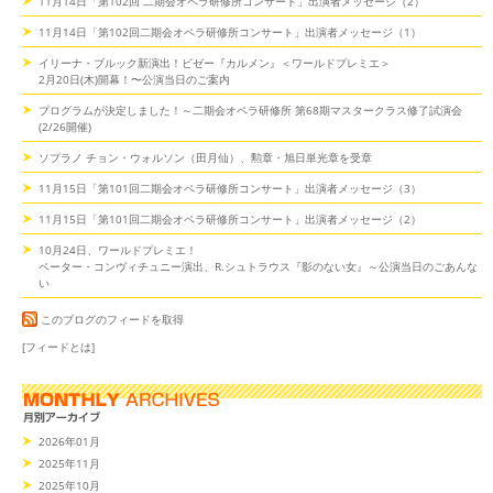
11月14日「第102回 二期会オペラ研修所コンサート」出演者メッセージ（2）
11月14日「第102回二期会オペラ研修所コンサート」出演者メッセージ（1）
イリーナ・ブルック新演出！ビゼー『カルメン』＜ワールドプレミエ＞
2月20日(木)開幕！〜公演当日のご案内
プログラムが決定しました！～二期会オペラ研修所 第68期マスタークラス修了試演会
(2/26開催)
ソプラノ チョン・ウォルソン（田月仙）、勲章・旭日単光章を受章
11月15日「第101回二期会オペラ研修所コンサート」出演者メッセージ（3）
11月15日「第101回二期会オペラ研修所コンサート」出演者メッセージ（2）
10月24日、ワールドプレミエ！
ペーター・コンヴィチュニー演出、R.シュトラウス『影のない女』～公演当日のごあんな
い
このブログのフィードを取得
[フィードとは]
2026年01月
2025年11月
2025年10月