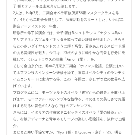
子 響とテノール金山京介が出演します。
2人は、昨年3月、二期会オペラ研修所第56期マスタークラスを修
了。4月から二期会会員として、演奏活動をスタートした、いわば二
期会アーティストの一年生。
研修所の修了試演会では、金子 響はR.シュトラウス『ナクソス島の
アリアドネ』のツェルビネッタを歌って高い評価を得ました。きらき
らと小さいダイヤモンドのように輝く高音、若さあふれるスピード感
のある音楽性が魅力。今回は、羽根のように軽やかな高音を存分に発
揮して、R.シュトラウスの歌曲「Amor（愛）」を。
そして金山京介は、昨年7月東京二期会『ホフマン物語』公演におい
てホフマン役のインターン研修を経て、東京オペラシティのランチタ
イムコンサートに出演する等、この一年間に、少しずつ歌の世界を広
げています。
プログラムには、モーツァルトのオペラ『後宮からの逃走』を取り上
げます。モーツァルトのシンプルな旋律を、そのままの美しさでお届
けする明るい音色の2人ならではのアンサンブル。
さらには、イタリアの作曲家ドニゼッティのオペラ『愛の妙薬』か
ら、村娘アディーナと青年ネモリーノの楽しい恋物語を、抜粋でご紹
介。
まだまだ寒い季節ですが、"Kyo（響）&Kyosuke（京介）"の、明る