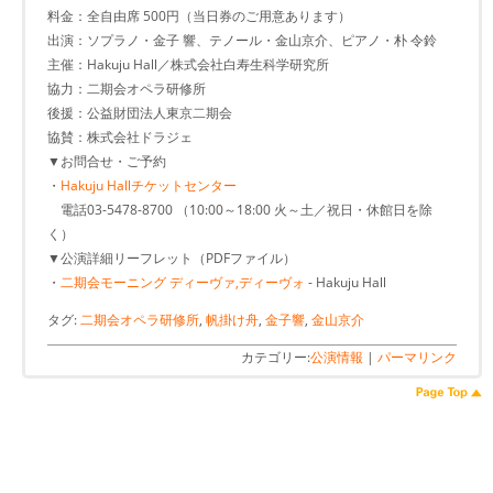
料金：全自由席 500円（当日券のご用意あります）
出演：ソプラノ・金子 響、テノール・金山京介、ピアノ・朴 令鈴
主催：Hakuju Hall／株式会社白寿生科学研究所
協力：二期会オペラ研修所
後援：公益財団法人東京二期会
協賛：株式会社ドラジェ
▼お問合せ・ご予約
・
Hakuju Hallチケットセンター
電話03-5478-8700 （10:00～18:00 火～土／祝日・休館日を除
く）
▼公演詳細リーフレット（PDFファイル）
・
二期会モーニング ディーヴァ,ディーヴォ
- Hakuju Hall
タグ:
二期会オペラ研修所
,
帆掛け舟
,
金子響
,
金山京介
カテゴリー:
公演情報
|
パーマリンク