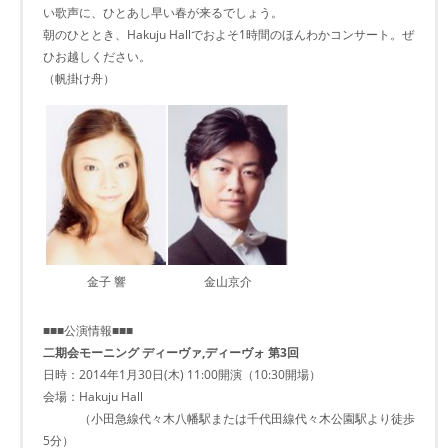
い歌声に、ひとあし早い春が来るでしょう。
朝のひととき、Hakuju Hallでおよそ1時間のほんわかコンサート。ぜ
ひお越しください。
（帆掛け舟）
金子 響
金山京介
■■■公演情報■■■
二期会モーニング ディーヴァ,ディーヴォ 第3回
日時：2014年1月30日(木) 11:00開演（10:30開場）
会場：Hakuju Hall
（小田急線代々木八幡駅または千代田線代々木公園駅より徒歩
5分）