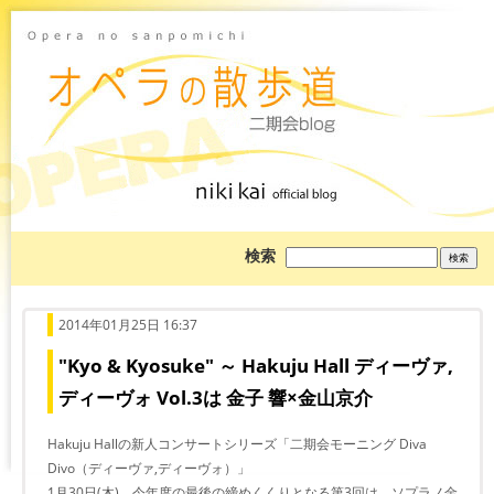
ブ
検索
ロ
グ
を
検
索:
2014年01月25日 16:37
"Kyo & Kyosuke" ～ Hakuju Hall ディーヴァ,
ディーヴォ Vol.3は 金子 響×金山京介
Hakuju Hallの新人コンサートシリーズ「二期会モーニング Diva
Divo（ディーヴァ,ディーヴォ）」
1月30日(木)、今年度の最後の締めくくりとなる第3回は、ソプラノ金