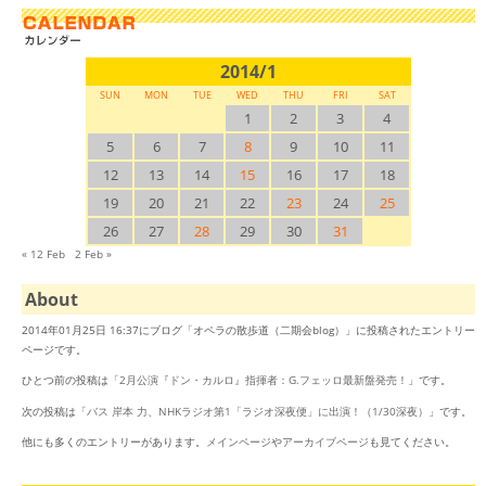
2014/1
SUN
MON
TUE
WED
THU
FRI
SAT
1
2
3
4
5
6
7
8
9
10
11
12
13
14
15
16
17
18
19
20
21
22
23
24
25
26
27
28
29
30
31
« 12 Feb
2 Feb »
About
2014年01月25日 16:37にブログ「オペラの散歩道（二期会blog）」に投稿されたエントリー
ページです。
ひとつ前の投稿は「
2月公演『ドン・カルロ』指揮者：G.フェッロ最新盤発売！
」です。
次の投稿は「
バス 岸本 力、NHKラジオ第1「ラジオ深夜便」に出演！（1/30深夜）
」です。
他にも多くのエントリーがあります。
メインページ
や
アーカイブページ
も見てください。