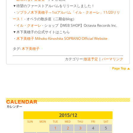
▼待望のファーストアルバムをリリースしました！
・
ソプラノ木下美穂子～1stアルバム「イル・クオーレ」11/20リリ
ース！
- オペラの散歩道（二期会blog）
・
イル・クオーレ
- ショップ【WEB SHOP】Octavia Records Inc.
▼木下美穂子の公式サイトはこちら
・
木下美穂子 Mihoko Kinoshita SOPRANO Official Website
タグ:
木下美穂子
カテゴリー:
放送予定
|
パーマリンク
2015/12
SUN
MON
TUE
WED
THU
FRI
SAT
1
2
3
4
5