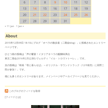
6
7
8
9
10
11
12
13
14
15
16
17
18
19
20
21
22
23
24
25
26
27
28
29
30
31
« 11 Jan
1 Jan »
About
2015年12月09日 18:10にブログ「オペラの散歩道（二期会blog）」に投稿されたエントリー
ページです。
ひとつ前の投稿は「
声の饗宴！イタリアオペラの醍醐味満点
東京二期会2016年2月公演G.ヴェルディ『イル・トロヴァトーレ』
」です。
次の投稿は「
映画『母と暮らせば』～オリジナル・サウンドトラック（12/9発売）に高野二
郎が参加！
」です。
他にも多くのエントリーがあります。
メインページ
や
アーカイブページ
も見てください。
このブログのフィードを取得
[フィードとは]