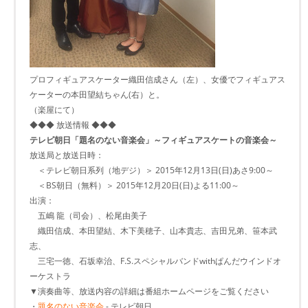
プロフィギュアスケーター織田信成さん（左）、女優でフィギュアス
ケーターの本田望結ちゃん(右）と。
（楽屋にて）
◆◆◆ 放送情報 ◆◆◆
テレビ朝日「題名のない音楽会」～フィギュアスケートの音楽会～
放送局と放送日時：
＜テレビ朝日系列（地デジ）＞ 2015年12月13日(日)あさ9:00～
＜BS朝日（無料）＞ 2015年12月20日(日)よる11:00～
出演：
五嶋 龍（司会）、松尾由美子
織田信成、本田望結、木下美穂子、山本貴志、吉田兄弟、笹本武
志、
三宅一徳、石坂幸治、F.S.スペシャルバンドwithぱんだウインドオ
ーケストラ
▼演奏曲等、放送内容の詳細は番組ホームページをご覧ください
・
題名のない音楽会
- テレビ朝日