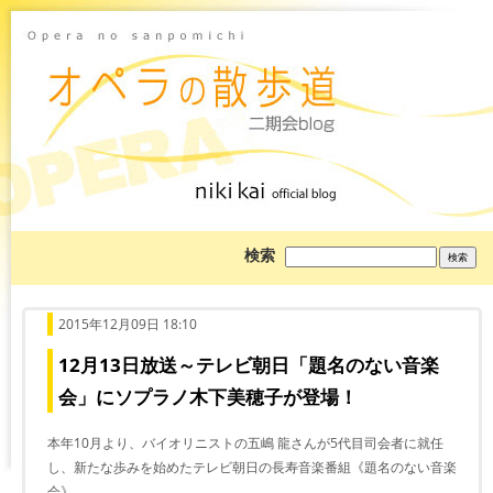
ブ
検索
ロ
グ
を
検
索:
2015年12月09日 18:10
12月13日放送～テレビ朝日「題名のない音楽
会」にソプラノ木下美穂子が登場！
本年10月より、バイオリニストの五嶋 龍さんが5代目司会者に就任
し、新たな歩みを始めたテレビ朝日の長寿音楽番組《題名のない音楽
会》。