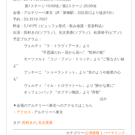
第1ステージ 19:00頃／第2ステージ 20:00頃
会場：アルテリーベ東京（JR「新橋駅」日比谷口より徒歩5分）
予約：03-3519-7007
料金：5,141円（ビュッフェ形式・飲み放題・音楽料込）
出演：田村きの(ソプラノ)、矢次美香(ソプラノ)、松原裕子(ピアノ)
予定プログラム：
ヴェルディ 『ラ・トラヴィアータ』より
“不思議だわ～花から花へ”、“乾杯の歌”
モーツァルト 『コジ・ファン・トゥッテ』より “ご覧なさい妹
よ”
プッチーニ 『トゥーランドット』より “氷のようや姫君の心
も”
ヴェルディ 『イル・トロヴァトーレ』より “静かな夜に”
オッフェンバック 『ホフマン物語』より “舟歌”
ほか
▼会場のアルテリーベ東京へのアクセスはこちら
・
アクセス
- アルテリーベ東京
タグ:
田村きの
,
矢次美香
カテゴリー:
公演情報
|
パーマリンク