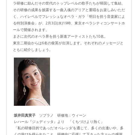
ラ研修に励んだその世代のトップレベルの歌手たちが帰国して集結、
その研修の成果を披露する一曲入魂のアリアと重唱をお楽しみいただ
く、ハイレベルでフレッシュなオペラ・ガラ「明日を担う音楽家によ
る特別演奏会」が、2月3日(水)19時、東京オペラシティコンサートホ
ールで開催されます。
まさに次代のオペラ界を担う新進アーティストたち10名。
東京二期会からは6名の俊英が出演します。それぞれのメッセージと
ともに紹介しましょう。
坂井田真実子
ソプラノ 研修地：ウィーン
レハール『ジュディッタ』より 「くちづけより熱く」
「私の研修目的であった‘オペレッタ’を通じて、多くの出逢いや、多
くの学びを得られたこと、研修中に応援して下さった方々への感謝