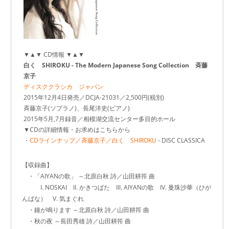
▼▲▼ CD情報 ▼▲▼
白く SHIROKU - The Modern Japanese Song Collection 斉藤
京子
ディスククラシカ ジャパン
2015年12月4日発売／DCJA-21031／2,500円(税別)
斉藤京子(ソプラノ)、長尾洋史(ピアノ)
2015年5月,7月録音／相模湖交流センター多目的ホール
▼CDの詳細情報・お求めはこちらから
・
CDラインナップ／斉藤京子／白く SHIROKU
- DISC CLASSICA
【収録曲】
・「AIYANの歌」 ～北原白秋 詩／山田耕筰 曲
I. NOSKAI II. かきつばた III. AIYANの歌 IV. 曼珠沙華（ひが
んばな） V. 気まぐれ
・鐘が鳴ります ～北原白秋 詩／山田耕筰 曲
・秋の夜 ～長田秀雄 詩／山田耕筰 曲