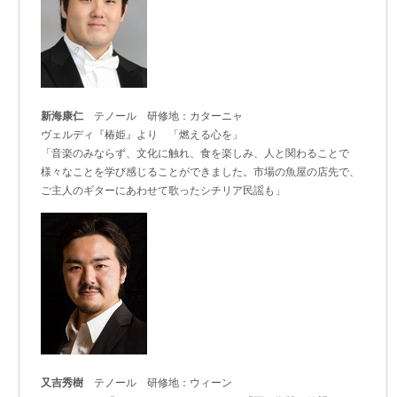
新海康仁
テノール 研修地：カターニャ
ヴェルディ『椿姫』より 「燃える心を」
「音楽のみならず、文化に触れ、食を楽しみ、人と関わることで
様々なことを学び感じることができました。市場の魚屋の店先で、
ご主人のギターにあわせて歌ったシチリア民謡も」
又吉秀樹
テノール 研修地：ウィーン