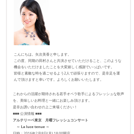
こんにちは。矢次美香と申します。
この度、同期の田村さんと共演させていただけること、このような
機会をいただけましたことを大変嬉しく感謝でいっぱいです。
皆様と素敵な時を過ごせるよう2人で頑張りますので、是非足を運
んで頂けますと幸いです。よろしくお願いいたします。
これからの活躍が期待される若手オペラ歌手によるフレッシュな歌声
を、美味しいお料理と一緒にお楽しみ頂けます。
是非お誘い合わせの上ご来場ください！
■■■ 公演情報 ■■■
アルテリーベ東京 月曜フレッシュコンサート
～ La luce tenue ～
日時：2016年2月8日(月) 18:00開店