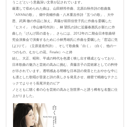
うこと’という意義深い文章が記されています。
厳選して収められた曲は、山田耕筰作曲、北原白秋作詩の歌曲集
「AIYANの歌」、畑中良輔作曲・八木重吉作詩「五つの歌」、大中
恩、武満 徹の作品に加え、斉藤が前田佳世子氏に作曲を委嘱した
「ヒスイ」（寺山修司作詩）、林 望氏の詩に近藤春惠氏が新たに作
曲した「げんげ田の道を」、さらには、2012年の二期会日本歌曲研
究会演奏会で演奏するために小林秀雄氏に作曲を委嘱した「窓辺に凭
(よ)りて」（立原道造作詩）、そして歌曲集「白く」（白く、他の一
つのもの、むかしの花、Finale）へと終
結し、大正、昭和、平成の時代を色濃く映し出す構成となっており、
日本歌曲の魅力と芸術の高みに挑む、斉藤京子の芸術家としての矜恃
が示されています。透明感ある明瞭な日本語の発音とたおやかな中に
も凛とした歌唱が音楽と詩の美しさを発見させ、緻密で精緻なテクニ
ックでよりそう長尾洋史のピア
ノとともに聴く者の心を芸術の高みと別世界へと誘う稀有な名盤に仕
上がりました。