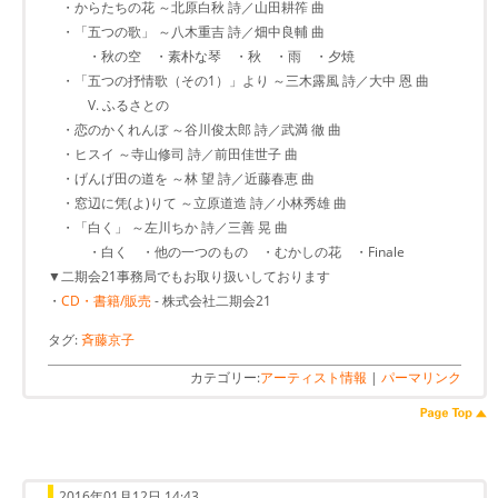
・からたちの花 ～北原白秋 詩／山田耕筰 曲
・「五つの歌」 ～八木重吉 詩／畑中良輔 曲
・秋の空 ・素朴な琴 ・秋 ・雨 ・夕焼
・「五つの抒情歌（その1）」より ～三木露風 詩／大中 恩 曲
V. ふるさとの
・恋のかくれんぼ ～谷川俊太郎 詩／武満 徹 曲
・ヒスイ ～寺山修司 詩／前田佳世子 曲
・げんげ田の道を ～林 望 詩／近藤春恵 曲
・窓辺に凭(よ)りて ～立原道造 詩／小林秀雄 曲
・「白く」 ～左川ちか 詩／三善 晃 曲
・白く ・他の一つのもの ・むかしの花 ・Finale
▼二期会21事務局でもお取り扱いしております
・
CD・書籍/販売
- 株式会社二期会21
タグ:
斉藤京子
カテゴリー:
アーティスト情報
|
パーマリンク
2016年01月12日 14:43