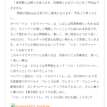
＊座席数には限りがあります。先着順とさせていただきご予約はで
きません。
満席の場合はお立見でのご参加となります。予めご了承くださ
い。
オペラ『イル・トロヴァトーレ』は、しばしば荒唐無稽といわれるほ
どに、ストーリーが激しく飛躍していくことでも知られる作品です。
そこで扱われている人間模様も、激しく、深い情念のぶつかり合い。
それだけに、ヴェルディの音楽も比類ない熱をもって突進していきま
す。オペラでしか描出されえないドラマが、『イル・トロヴァトー
レ』にはあります。
このオペラでマリアーニが描くのは、月影がとても印象的な、凛々し
く美しい舞台。
マリアーニは、どのような世界観をもって『イル・トロヴァトーレ』
に迫ろうとしているのでしょうか。
マリアーニ演出の『イル・トロヴァトーレ』は、2010年のパルマ王
立歌劇場でのワールド・プレミエ以来、ヴェネツィア・フェニーチェ
劇場を経て、少しずつバージョンアップされてきました。さらに練り
に練られた【東京版】をどうぞお楽しみに。
『イル・トロヴァトーレ』プレミエ公演にぜひお越しください!!