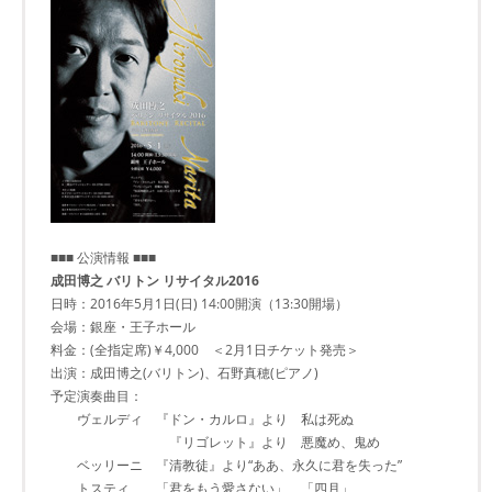
■■■ 公演情報 ■■■
成田博之 バリトン リサイタル2016
日時：2016年5月1日(日) 14:00開演（13:30開場）
会場：銀座・王子ホール
料金：(全指定席)￥4,000 ＜2月1日チケット発売＞
出演：成田博之(バリトン)、石野真穂(ピアノ)
予定演奏曲目：
ヴェルディ 『ドン・カルロ』より 私は死ぬ
『リゴレット』より 悪魔め、鬼め
ベッリーニ 『清教徒』より“ああ、永久に君を失った”
トスティ 「君をもう愛さない」、「四月」