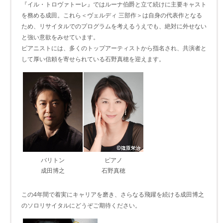
『イル・トロヴァトーレ』ではルーナ伯爵と立て続けに主要キャスト
を務める成田。これら＜ヴェルディ 三部作＞は自身の代表作となる
ため、リサイタルでのプログラムを考えるうえでも、絶対に外せない
と強い意欲をみせています。
ピアニストには、多くのトップアーティストから指名され、共演者と
して厚い信頼を寄せられている石野真穂を迎えます。
バリトン
ピアノ
成田博之
石野真穂
この4年間で着実にキャリアを磨き、さらなる飛躍を続ける成田博之
のソロリサイタルにどうぞご期待ください。