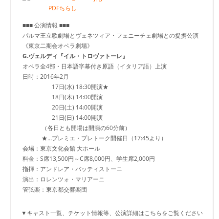
PDFちらし
■■■ 公演情報 ■■■
パルマ王立歌劇場とヴェネツィア・フェニーチェ劇場との提携公演
《東京二期会オペラ劇場》
G.ヴェルディ『イル・トロヴァトーレ』
オペラ全4部・日本語字幕付き原語（イタリア語）上演
日時：2016年2月
17日(水) 18:30開演★
18日(木) 14:00開演
20日(土) 14:00開演
21日(日) 14:00開演
（各日とも開場は開演の60分前）
★…プレミエ・プレトーク開催日（17:45より）
会場：東京文化会館 大ホール
料金：S席13,500円～C席8,000円、学生席2,000円
指揮：アンドレア・バッティストーニ
演出：ロレンツォ・マリアーニ
管弦楽：東京都交響楽団
▼キャスト一覧、チケット情報等、公演詳細はこちらをご覧ください