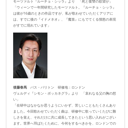
モーツァルト『ルーチョ・シッラ』より 「死と復讐の欲望が」
「ウィーンで一年間研究したモーツァルト。『ルーチョ・シッラ』
は彼が16歳のときの作品ですが、私が歌わせていただくアリアに
は、すでに後の『イドメネオ』、『魔笛』にもでてくる憤怒の表現
がすでに現れています」
後藤春馬
バス・バリトン 研修地：ロンドン
ヴェルディ『シモン・ボッカネグラ』より 「哀れなる父の胸の想
い」
「在研中はなかなか思うようにいかず、苦しいこともたくさんあり
ました。今回歌わせていただく曲は、研修中に歌っていくたびに難
しさを覚え、それだけに共に成長してきたという思い入れがござい
ます。世界へ羽ばたくために、今何をするべきかを、ロンドンでの