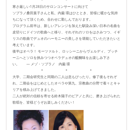
＊ ＊ ＊
寒さ厳しい1月28日のサロンコンサートに向けて
ソプラノ桑田葉子さんと私、内薗 環はひととき、皆様に暖かな気持
ちになって頂くため、合わせに勤しんでおります。
プログラム前半は、新しいアレンジを加えた馴染み深い日本の名曲を
皮切りにドイツの歌曲へと移り、それぞれのソロをはさみつつ、イギ
リスの歌曲でデュオのハーモニーの美しさを堪能していただきたいと
考えています。
後半はオペラ！ モーツァルト、ロッシーニからヴェルディ、プッチ
ーニへとソロを挟みつつオペラデュオの醍醐味をお楽しみ下さ
い。 ― メゾ・ソプラノ 内薗 環
＊ ＊ ＊
大学、二期会研究生と同期の二人は息もぴったり。修了後もそれぞ
れ、二期会をはじめとしたオペラや第九、宗教曲の分野で着々とキャ
リアを積み上げてきました。
二人が絶対の信頼を寄せる鈴木陽子のピアノと共に、磨き上げられた
歌唱を、皆様どうぞお楽しみください！