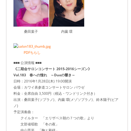
桑田葉子
内薗 環
PDFちらし
■■■ 公演情報 ■■■
《二期会サロンコンサート 2015-2016シーズン》
Vol.183 春への憧れ ～Duoの響き～
日時：2016年1月28日(木) 19:00開演
会場：カワイ表参道コンサートサロン パウゼ
料金：全席自由 3,500円（税込・ワンドリンク付き）
出演：桑田葉子(ソプラノ)、内薗 環(メゾソプラノ)、鈴木陽子(ピア
ノ)
予定演奏曲：
クイルター 「エリザベス朝の７つの歌」より
文部省唱歌 「冬の夜」
中山晋平 「鞠と殿様」