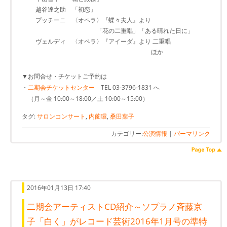
越谷達之助 「初恋」
プッチーニ 〈オペラ〉『蝶々夫人』より
「花の二重唱」「ある晴れた日に」
ヴェルディ 〈オペラ〉『アイーダ』より 二重唱
ほか
▼お問合せ・チケットご予約は
・
二期会チケットセンター
TEL 03-3796-1831 へ
（月～金 10:00～18:00／土 10:00～15:00）
タグ:
サロンコンサート
,
内薗環
,
桑田葉子
カテゴリー:
公演情報
|
パーマリンク
2016年01月13日 17:40
二期会アーティストCD紹介～ソプラノ斉藤京
子「白く」がレコード芸術2016年1月号の準特