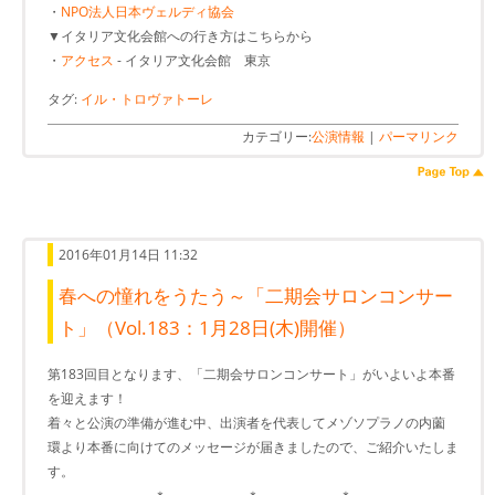
・
NPO法人日本ヴェルディ協会
▼イタリア文化会館への行き方はこちらから
・
アクセス
- イタリア文化会館 東京
タグ:
イル・トロヴァトーレ
カテゴリー:
公演情報
|
パーマリンク
2016年01月14日 11:32
春への憧れをうたう～「二期会サロンコンサー
ト」（Vol.183：1月28日(木)開催）
第183回目となります、「二期会サロンコンサート」がいよいよ本番
を迎えます！
着々と公演の準備が進む中、出演者を代表してメゾソプラノの内薗
環より本番に向けてのメッセージが届きましたので、ご紹介いたしま
す。