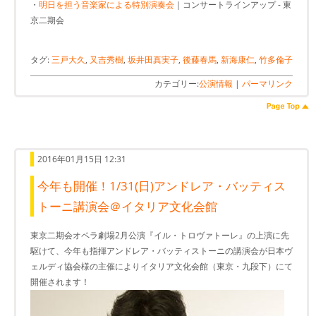
・
明日を担う音楽家による特別演奏会
｜コンサートラインアップ - 東
京二期会
タグ:
三戸大久
,
又吉秀樹
,
坂井田真実子
,
後藤春馬
,
新海康仁
,
竹多倫子
カテゴリー:
公演情報
|
パーマリンク
2016年01月15日 12:31
今年も開催！1/31(日)アンドレア・バッティス
トーニ講演会＠イタリア文化会館
東京二期会オペラ劇場2月公演『イル・トロヴァトーレ』の上演に先
駆けて、今年も指揮アンドレア・バッティストーニの講演会が日本ヴ
ェルディ協会様の主催によりイタリア文化会館（東京・九段下）にて
開催されます！