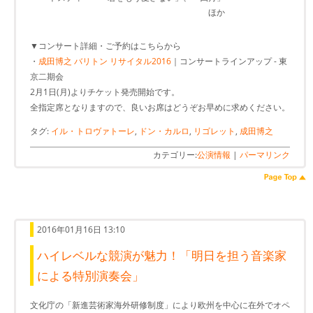
ほか
▼コンサート詳細・ご予約はこちらから
・
成田博之 バリトン リサイタル2016
｜コンサートラインアップ - 東
京二期会
2月1日(月)よりチケット発売開始です。
全指定席となりますので、良いお席はどうぞお早めに求めください。
タグ:
イル・トロヴァトーレ
,
ドン・カルロ
,
リゴレット
,
成田博之
カテゴリー:
公演情報
|
パーマリンク
2016年01月16日 13:10
ハイレベルな競演が魅力！「明日を担う音楽家
による特別演奏会」
文化庁の「新進芸術家海外研修制度」により欧州を中心に在外でオペ