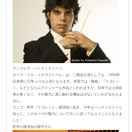
アンドレア・バッティストーニ
オペラ『イル・トロヴァトーレ』は、二期会公演としても、1994年
以来実に22年ぶりの上演となります。本国では『椿姫』『リゴレッ
ト』などとならんでメジャーな作品といわれますが、日本では上演自
体が多くなく、その魅力に直に触れる機会は少ないといわざるをえま
せん。
そこで、昨年『リゴレット』講演会に続き、今年もバッティストーニ
自らに、このオペラの魅力について大いに語ってもらうことになりま
した！
昨年の講演会の様子から