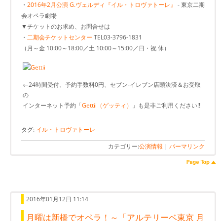
・
2016年2月公演 G.ヴェルディ『イル・トロヴァトーレ』
- 東京二期
会オペラ劇場
▼チケットのお求め、お問合せは
・
二期会チケットセンター
TEL03-3796-1831
（月～金 10:00～18:00／土 10:00～15:00／日・祝 休）
←24時間受付、予約手数料0円、セブン-イレブン店頭決済＆お受取
の
インターネット予約「
Gettii（ゲッティ）
」も是非ご利用ください!!
タグ:
イル・トロヴァトーレ
カテゴリー:
公演情報
|
パーマリンク
2016年01月12日 11:14
月曜は新橋でオペラ！～「アルテリーベ東京 月