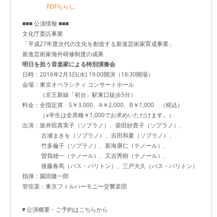
PDFちらし
■■■ 公演情報 ■■■
文化庁委託事業
「平成27年度次代の文化を創造する新進芸術家育成事業」
新進芸術家海外研修制度の成果
明日を担う音楽家による特別演奏会
日時：2016年2月3日(水) 19:00開演（18:30開場）
会場：東京オペラシティ コンサートホール
（京王新線「初台」駅東口徒歩5分）
料金：全指定席 S￥3,000、A￥2,000、B￥1,000 （税込）
（※学生は全席種￥1,000でお求めいただけます。）
出演：坂井田真実子（ソプラノ）、柴田紗貴子（ソプラノ）、
古瀬まきを（ソプラノ）、吉田和夏（ソプラノ）、
竹多倫子（ソプラノ）、新海康仁（テノール）、
曽我雄一（テノール）、又吉秀樹（テノール）、
後藤春馬（バス・バリトン）、三戸大久（バス・バリトン）
指揮：園田隆一郎
管弦楽：東京フィルハーモニー交響楽団
▼公演概要・ご予約はこちらから