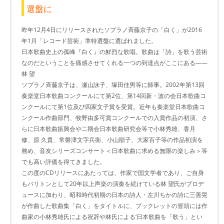
選盤に
昨年12月4日にリリースされたソプラノ斉藤京子の「白く」が2016
年1月「レコード芸術」準特選盤に選ばれました。
日本歌曲史上の孤峰『白く』の鮮烈な歌唱。歌曲は「詩」を歌う芸術
なのだということを痛感させてくれる一つの到達点がここにある――
林 望
ソプラノ斉藤京子は、瀬山詠子、塚田佳男等に師事。2002年第13回
奏楽堂日本歌曲コンクールにて第2位、第14回新・波の会日本歌曲コ
ンクールにて第1位及び四家文子賞を受賞。近年も奏楽堂日本歌曲コ
ンクール作曲部門、牧野由多可賞コンクールでの入賞作品の初演、さ
らに日本歌曲振興会や二期会日本歌曲研究会等で小林秀雄、香月
修、原 久貴、常磐津文字兵衛、小山順子、大家百子等の作品初演を
務め、音友シリーズコンサート＜日本歌曲に求める無限の楽しみ＞等
でも高い評価を得てきました。
この度のCDリリースにあたっては、作家で国文学者であり、ご自身
もバリトンとして20年以上声楽の演奏を続けている林 望氏がプロデ
ュースに加わり、昭和時代初期の日本の詩人・左川ちかの詩に三善晃
が作曲した歌曲集「白く」をタイトルに、ブックレットの冒頭には作
曲家の小林秀雄氏による祝辞や林氏による‘日本歌曲を「歌う」とい