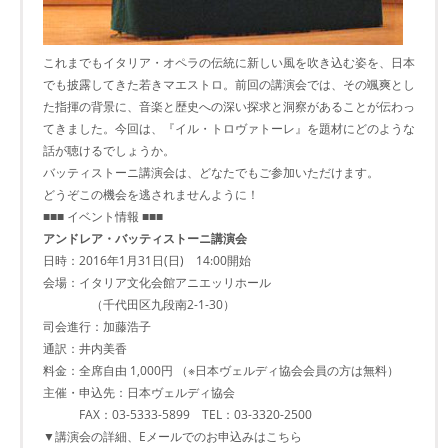
これまでもイタリア・オペラの伝統に新しい風を吹き込む姿を、日本
でも披露してきた若きマエストロ。前回の講演会では、その颯爽とし
た指揮の背景に、音楽と歴史への深い探求と洞察があることが伝わっ
てきました。今回は、『イル・トロヴァトーレ』を題材にどのような
話が聴けるでしょうか。
バッティストーニ講演会は、どなたでもご参加いただけます。
どうぞこの機会を逃されませんように！
■■■ イベント情報 ■■■
アンドレア・バッティストーニ講演会
日時：2016年1月31日(日) 14:00開始
会場：イタリア文化会館アニエッリホール
（千代田区九段南2-1-30）
司会進行：加藤浩子
通訳：井内美香
料金：全席自由 1,000円 （※日本ヴェルディ協会会員の方は無料）
主催・申込先：日本ヴェルディ協会
FAX：03-5333-5899 TEL：03-3320-2500
▼講演会の詳細、Eメールでのお申込みはこちら