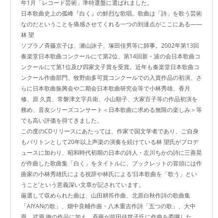
年1月「レコード芸術」準特選盤に選ばれました。
日本歌曲史上の孤峰『白く』の鮮烈な歌唱。歌曲は「詩」を歌う芸術
なのだということを痛感させてくれる一つの到達点がここにある――
林 望
ソプラノ斉藤京子は、瀬山詠子、塚田佳男等に師事。2002年第13回
奏楽堂日本歌曲コンクールにて第2位、第14回新・波の会日本歌曲コ
ンクールにて第1位及び四家文子賞を受賞。近年も奏楽堂日本歌曲コ
ンクール作曲部門、牧野由多可賞コンクールでの入賞作品の初演、さ
らに日本歌曲振興会や二期会日本歌曲研究会等で小林秀雄、香月
修、原 久貴、常磐津文字兵衛、小山順子、大家百子等の作品初演を
務め、音友シリーズコンサート＜日本歌曲に求める無限の楽しみ＞等
でも高い評価を得てきました。
この度のCDリリースにあたっては、作家で国文学者であり、ご自身
もバリトンとして20年以上声楽の演奏を続けている林 望氏がプロデ
ュースに加わり、昭和時代初期の日本の詩人・左川ちかの詩に三善晃
が作曲した歌曲集「白く」をタイトルに、ブックレットの冒頭には作
曲家の小林秀雄氏による祝辞や林氏による‘日本歌曲を「歌う」とい
うこと’という意義深い文章が記されています。
厳選して収められた曲は、山田耕筰作曲、北原白秋作詩の歌曲集
「AIYANの歌」、畑中良輔作曲・八木重吉作詩「五つの歌」、大中
恩、武満 徹の作品に加え、斉藤が前田佳世子氏に作曲を委嘱した