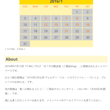
2016/1
SUN
MON
TUE
WED
THU
FRI
SAT
1
2
3
4
5
6
7
8
9
10
11
12
13
14
15
16
17
18
19
20
21
22
23
24
25
26
27
28
29
30
31
« 12 Feb
2 Feb »
About
2016年01月13日 17:40にブログ「オペラの散歩道（二期会blog）」に投稿されたエントリー
ページです。
ひとつ前の投稿は「
2016年2月公演 ヴェルディ『イル・トロヴァトーレ』～プレミエ・プレ
トークのお知らせ
」です。
次の投稿は「
春への憧れをうたう～「二期会サロンコンサート」（Vol.183：1月28日(木)開
催）
」です。
他にも多くのエントリーがあります。
メインページ
や
アーカイブページ
も見てください。