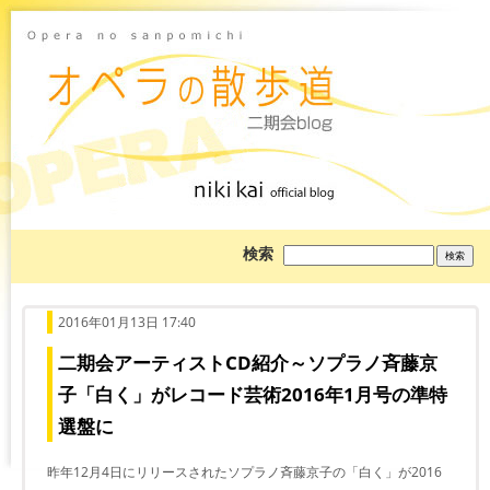
ブ
検索
ロ
グ
を
検
索:
2016年01月13日 17:40
二期会アーティストCD紹介～ソプラノ斉藤京
子「白く」がレコード芸術2016年1月号の準特
選盤に
昨年12月4日にリリースされたソプラノ斉藤京子の「白く」が2016