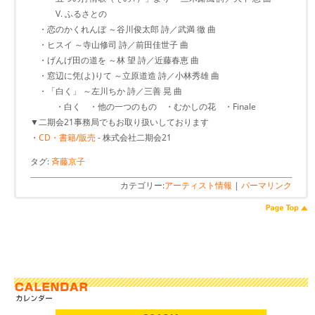
V. ふるさとの
・恋のかくれんぼ ～谷川俊太郎 詩／武満 徹 曲
・ヒスイ ～寺山修司 詩／前田佳世子 曲
・げんげ田の道を ～林 望 詩／近藤春恵 曲
・窓辺に凭(よ)りて ～立原道造 詩／小林秀雄 曲
・「白く」 ～左川ちか 詩／三善 晃 曲
・白く ・他の一つのもの ・むかしの花 ・Finale
▼二期会21事務局でもお取り扱いしております
・
CD・書籍/販売
- 株式会社二期会21
タグ:
斉藤京子
カテゴリー:
アーティスト情報
|
パーマリンク