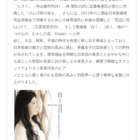
「ヒスイ」（寺山修司作詩）、林 望氏の詩に近藤春惠氏が新たに作
曲した「げんげ田の道を」、さらには、2012年の二期会日本歌曲研
究会演奏会で演奏するために小林秀雄氏に作曲を委嘱した「窓辺に凭
(よ)りて」（立原道造作詩）、そして歌曲集「白く」（白く、他の一
つのもの、むかしの花、Finale）へと終
結し、大正、昭和、平成の時代を色濃く映し出す構成となっており、
日本歌曲の魅力と芸術の高みに挑む、斉藤京子の芸術家としての矜恃
が示されています。透明感ある明瞭な日本語の発音とたおやかな中に
も凛とした歌唱が音楽と詩の美しさを発見させ、緻密で精緻なテクニ
ックでよりそう長尾洋史のピア
ノとともに聴く者の心を芸術の高みと別世界へと誘う稀有な名盤に仕
上がりました。