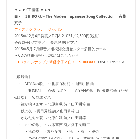
▼▲▼ CD情報 ▼▲▼
白く SHIROKU - The Modern Japanese Song Collection 斉藤
京子
ディスククラシカ ジャパン
2015年12月4日発売／DCJA-21031／2,500円(税別)
斉藤京子(ソプラノ)、長尾洋史(ピアノ)
2015年5月,7月録音／相模湖交流センター多目的ホール
▼CDの詳細情報・お求めはこちらから
・
CDラインナップ／斉藤京子／白く SHIROKU
- DISC CLASSICA
【収録曲】
・「AIYANの歌」 ～北原白秋 詩／山田耕筰 曲
I. NOSKAI II. かきつばた III. AIYANの歌 IV. 曼珠沙華（ひが
んばな） V. 気まぐれ
・鐘が鳴ります ～北原白秋 詩／山田耕筰 曲
・秋の夜 ～長田秀雄 詩／山田耕筰 曲
・からたちの花 ～北原白秋 詩／山田耕筰 曲
・「五つの歌」 ～八木重吉 詩／畑中良輔 曲
・秋の空 ・素朴な琴 ・秋 ・雨 ・夕焼
・「五つの抒情歌（その1）」より ～三木露風 詩／大中 恩 曲