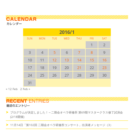
2016/1
SUN
MON
TUE
WED
THU
FRI
SAT
1
2
3
4
5
6
7
8
9
10
11
12
13
14
15
16
17
18
19
20
21
22
23
24
25
26
27
28
29
30
31
« 12 Feb
2 Feb »
プログラムが決定しました！～二期会オペラ研修所 第69期マスタークラス修了試演会
(2/18開催)
11月14日「第102回 二期会オペラ研修所コンサート」出演者メッセージ（3）