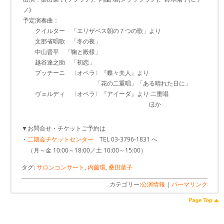
ノ)
予定演奏曲：
クイルター 「エリザベス朝の７つの歌」より
文部省唱歌 「冬の夜」
中山晋平 「鞠と殿様」
越谷達之助 「初恋」
プッチーニ 〈オペラ〉『蝶々夫人』より
「花の二重唱」「ある晴れた日に」
ヴェルディ 〈オペラ〉『アイーダ』より 二重唱
ほか
▼お問合せ・チケットご予約は
・
二期会チケットセンター
TEL 03-3796-1831 へ
（月～金 10:00～18:00／土 10:00～15:00）
タグ:
サロンコンサート
,
内薗環
,
桑田葉子
カテゴリー:
公演情報
|
パーマリンク