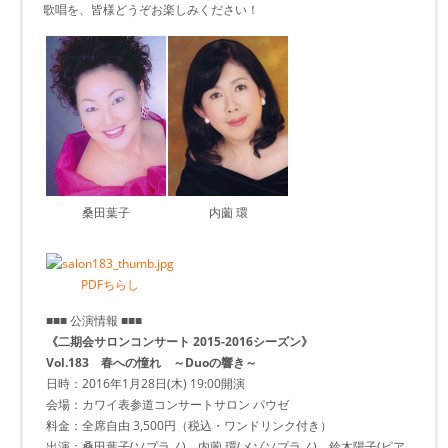
歌唱を、皆様どうぞお楽しみください！
桑田葉子
内薗 環
PDFちらし
■■■ 公演情報 ■■■
《二期会サロンコンサート 2015-2016シーズン》
Vol.183 春への憧れ ～Duoの響き～
日時：2016年1月28日(木) 19:00開演
会場：カワイ表参道コンサートサロン パウゼ
料金：全席自由 3,500円（税込・ワンドリンク付き）
出演：桑田葉子(ソプラノ)、内薗 環(メゾソプラノ)、鈴木陽子(ピア