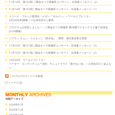
11月14日「第102回 二期会オペラ研修所コンサート」出演者メッセージ（2）
11月14日「第102回二期会オペラ研修所コンサート」出演者メッセージ（1）
イリーナ・ブルック新演出！ビゼー『カルメン』＜ワールドプレミエ＞
2月20日(木)開幕！〜公演当日のご案内
プログラムが決定しました！～二期会オペラ研修所 第68期マスタークラス修了試演会
(2/26開催)
ソプラノ チョン・ウォルソン（田月仙）、勲章・旭日単光章を受章
11月15日「第101回二期会オペラ研修所コンサート」出演者メッセージ（3）
11月15日「第101回二期会オペラ研修所コンサート」出演者メッセージ（2）
10月24日、ワールドプレミエ！
ペーター・コンヴィチュニー演出、R.シュトラウス『影のない女』～公演当日のごあんな
い
このブログのフィードを取得
[フィードとは]
2026年01月
2025年11月
2025年10月