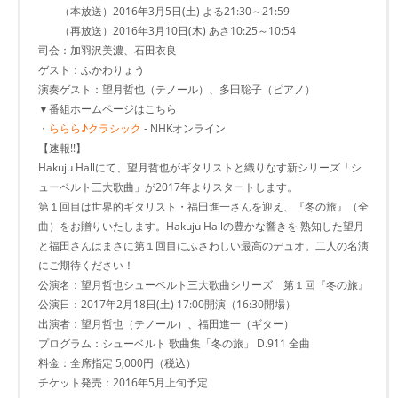
（本放送）2016年3月5日(土) よる21:30～21:59
（再放送）2016年3月10日(木) あさ10:25～10:54
司会：加羽沢美濃、石田衣良
ゲスト：ふかわりょう
演奏ゲスト：望月哲也（テノール）、多田聡子（ピアノ）
▼番組ホームページはこちら
・
ららら♪クラシック
- NHKオンライン
【速報!!】
Hakuju Hallにて、望月哲也がギタリストと織りなす新シリーズ「シ
ューベルト三大歌曲」が2017年よりスタートします。
第１回目は世界的ギタリスト・福田進一さんを迎え、『冬の旅』（全
曲）をお贈りいたします。Hakuju Hallの豊かな響きを 熟知した望月
と福田さんはまさに第１回目にふさわしい最高のデュオ。二人の名演
にご期待ください！
公演名：望月哲也シューベルト三大歌曲シリーズ 第１回『冬の旅』
公演日：2017年2月18日(土) 17:00開演（16:30開場）
出演者：望月哲也（テノール）、福田進一（ギター）
プログラム：シューベルト 歌曲集「冬の旅」 D.911 全曲
料金：全席指定 5,000円（税込）
チケット発売：2016年5月上旬予定