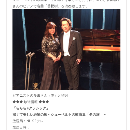
さんのピアノで名曲「菩提樹」を演奏致します。
ピアニストの多田さん（左）と望月
◆◆◆ 放送情報 ◆◆◆
「ららら♪クラシック」
深くて美しい絶望の歌～シューベルトの歌曲集「冬の旅」～
放送局：NHK Eテレ
放送日時：