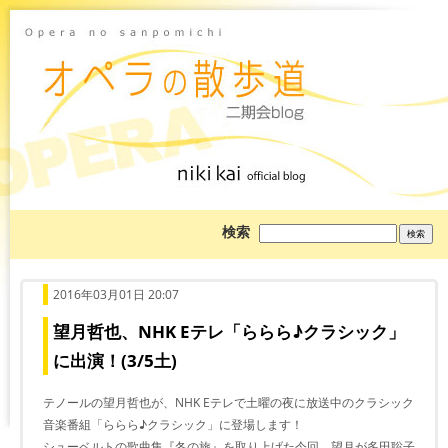
ブ
検索
ロ
グ
を
検
索:
2016年03月01日 20:07
望月哲也、NHK Eテレ「ららら♪クラシック」
に出演！(3/5土)
テノールの望月哲也が、NHK Eテレで土曜の夜に放送中のクラシック
音楽番組「ららら♪クラシック」に登場します！
シューベルトの歌曲集『冬の旅』を取り上げた今回、望月が多田聡子