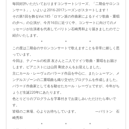
毎回好評いただいておりますコンサートシリーズ、「二期会サロンコ
ンサート」。いよいよ2016-2017シーズンがスタートします！
その第1回を飾るVol.185「ロマン派の作曲家によるドイツ歌曲・重唱
の夕べ」の公演が、今月16日に近づく中、コンサートに向けてのメ
ッセージが出演者を代表してバリトン石崎秀和より届きましたのでご
紹介いたします。
＊ ＊ ＊
この度は二期会のサロンコンサートで歌えますことを非常に嬉しく思
っています。
今回は、テノールの松原 友さんと二人でドイツ歌曲・重唱をお届け
します。ピアニストには山田 剛史さんをお迎えしました。
主にカール・レーヴェのバラード作品を中心に、またシューマン、メ
ンデルスゾーンの二重唱曲も織り交ぜたプログラムを作成しました。
バラード作曲家として名を馳せたカール・レーヴェですが、今年がち
ょうど生誕220年にあたります。
色とりどりのプログラムを字幕付きでお楽しみいただけたら幸いで
す。
皆様のご来場、心よりお待ちしています。 ―バリトン 石
崎秀和
＊ ＊ ＊