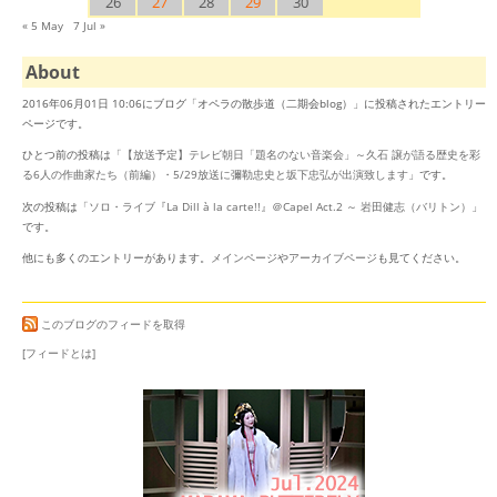
26
27
28
29
30
« 5 May
7 Jul »
About
2016年06月01日 10:06にブログ「オペラの散歩道（二期会blog）」に投稿されたエントリー
ページです。
ひとつ前の投稿は「
【放送予定】テレビ朝日「題名のない音楽会」～久石 譲が語る歴史を彩
る6人の作曲家たち（前編）・5/29放送に彌勒忠史と坂下忠弘が出演致します
」です。
次の投稿は「
ソロ・ライブ『La Dill à la carte!!』＠Capel Act.2 ～ 岩田健志（バリトン）
」
です。
他にも多くのエントリーがあります。
メインページ
や
アーカイブページ
も見てください。
このブログのフィードを取得
[フィードとは]