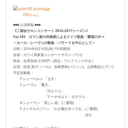
PDFちらし
■■■ 公演情報 ■■■
《二期会サロンコンサート 2016-2017シーズン》
Vol.185 ロマン派の作曲家によるドイツ歌曲・重唱の夕べ
～カール・レーヴェの歌曲・バラードを中心として～
日時：2016年6月16日(木) 19:00開演
会場：カワイ表参道コンサートサロン パウゼ
料金：全席自由 3,500円（税込・ワンドリンク付き）
出演：松原 友(テノール)、石崎秀和(バリトン)、山田剛史(ピアノ)
予定演奏曲：
F.シューベルト 「ます」
C.レーヴェ 「魔王」
「詩人トム」
「アーチボルド・ダグラス」
R.シューマン 「美しい花」(二重唱)
F.メンデルスゾーン 「わが愛のすべてを」(二重唱)
ほか