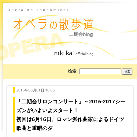
ブ
検索
ロ
グ
を
検
索:
2016年06月01日 10:06
「二期会サロンコンサート」～2016-2017シー
ズンがいよいよスタート！
初回は6月16日、ロマン派作曲家によるドイツ
歌曲と重唱の夕