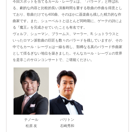
今回スポットを当てるカール・レーヴェは、「バラード」と呼ばれ
る、劇的な内容と比較的長い演奏時間を要する歌曲の作曲を得意とし
ており、歌曲だけでも400曲、そのほかに器楽曲も残した精力的な作
曲家です。また、シューベルトとほとんど同時期に、ゲーテの詩によ
る『魔王』を完成させていたことも有名です。
ヴォルフ、シューマン、ブラームス、マーラー、R. シュトラウスと
いったロマン派歌曲の巨匠も数々のバラードを残していますが、その
中でもカール・レーヴェは一線を画し、類稀なる真のバラード作曲家
として揺るぎない地位を築きました。そんなカール・レ―ヴェの世界
を是非このサロンコンサートで、ご堪能ください。
テノール
バリトン
松原 友
石崎秀和