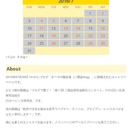
2016/7
SUN
MON
TUE
WED
THU
FRI
SAT
1
2
3
4
5
6
7
8
9
10
11
12
13
14
15
16
17
18
19
20
21
22
23
24
25
26
27
28
29
30
31
« 6 Jun
8 Aug »
About
2016年07月30日 10:31にブログ「オペラの散歩道（二期会blog）」に投稿されたエントリー
ページです。
ひとつ前の投稿は「
ブログで繋ぐ！「第11回 二期会研究会駅伝コンサート」7/31(日)～出演
研究会紹介
(7)オペレッタ研究会
」です。
次の投稿は「
欧州で注目を集める若手ワーグナー・テノール、ブライアン・レジスターがま
もなく来日します！
」です。
他にも多くのエントリーがあります。
メインページ
や
アーカイブページ
も見てください。