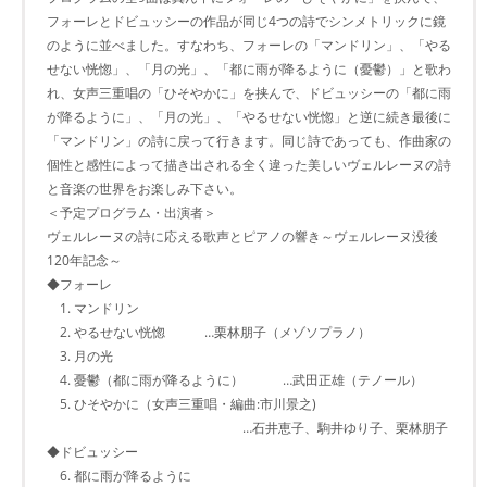
フォーレとドビュッシーの作品が同じ4つの詩でシンメトリックに鏡
のように並べました。すなわち、フォーレの「マンドリン」、「やる
せない恍惚」、「月の光」、「都に雨が降るように（憂鬱）」と歌わ
れ、女声三重唱の「ひそやかに」を挟んで、ドビュッシーの「都に雨
が降るように」、「月の光」、「やるせない恍惚」と逆に続き最後に
「マンドリン」の詩に戻って行きます。同じ詩であっても、作曲家の
個性と感性によって描き出される全く違った美しいヴェルレーヌの詩
と音楽の世界をお楽しみ下さい。
＜予定プログラム・出演者＞
ヴェルレーヌの詩に応える歌声とピアノの響き～ヴェルレーヌ没後
120年記念～
◆フォーレ
1. マンドリン
2. やるせない恍惚 …栗林朋子（メゾソプラノ）
3. 月の光
4. 憂鬱（都に雨が降るように） …武田正雄（テノール）
5. ひそやかに（女声三重唱・編曲:市川景之)
…石井恵子、駒井ゆり子、栗林朋子
◆ドビュッシー
6. 都に雨が降るように