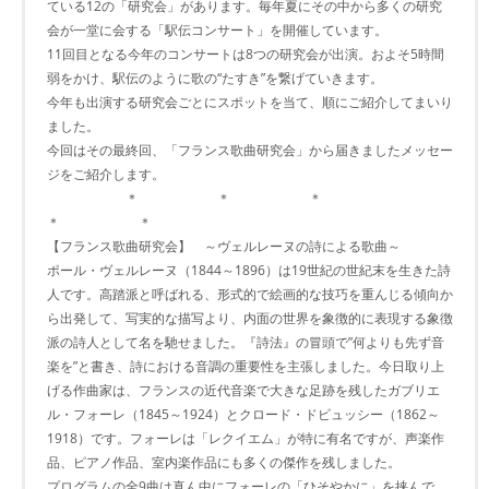
ている12の「研究会」があります。毎年夏にその中から多くの研究
会が一堂に会する「駅伝コンサート」を開催しています。
11回目となる今年のコンサートは8つの研究会が出演。およそ5時間
弱をかけ、駅伝のように歌の“たすき”を繋げていきます。
今年も出演する研究会ごとにスポットを当て、順にご紹介してまいり
ました。
今回はその最終回、「フランス歌曲研究会」から届きましたメッセー
ジをご紹介します。
＊ ＊ ＊
＊ ＊
【フランス歌曲研究会】 ～ヴェルレーヌの詩による歌曲～
ポール・ヴェルレーヌ（1844～1896）は19世紀の世紀末を生きた詩
人です。高踏派と呼ばれる、形式的で絵画的な技巧を重んじる傾向か
ら出発して、写実的な描写より、内面の世界を象徴的に表現する象徴
派の詩人として名を馳せました。『詩法』の冒頭で”何よりも先ず音
楽を”と書き、詩における音調の重要性を主張しました。今日取り上
げる作曲家は、フランスの近代音楽で大きな足跡を残したガブリエ
ル・フォーレ（1845～1924）とクロード・ドビュッシー（1862～
1918）です。フォーレは「レクイエム」が特に有名ですが、声楽作
品、ピアノ作品、室内楽作品にも多くの傑作を残しました。
プログラムの全9曲は真ん中にフォーレの「ひそやかに」を挟んで、