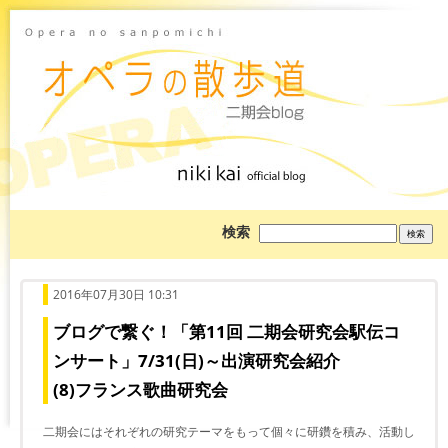
ブ
検索
ロ
グ
を
検
索:
2016年07月30日 10:31
ブログで繋ぐ！「第11回 二期会研究会駅伝コ
ンサート」7/31(日)～出演研究会紹介
(8)フランス歌曲研究会
二期会にはそれぞれの研究テーマをもって個々に研鑽を積み、活動し