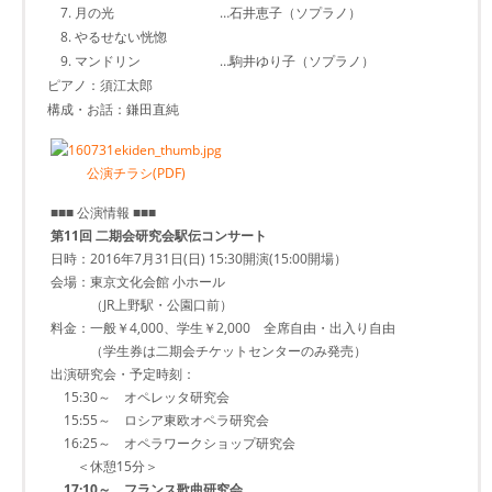
7. 月の光 …石井恵子（ソプラノ）
8. やるせない恍惚
9. マンドリン …駒井ゆり子（ソプラノ）
ピアノ：須江太郎
構成・お話：鎌田直純
公演チラシ(PDF)
■■■ 公演情報 ■■■
第11回 二期会研究会駅伝コンサート
日時：2016年7月31日(日) 15:30開演(15:00開場）
会場：東京文化会館 小ホール
（JR上野駅・公園口前）
料金：一般￥4,000、学生￥2,000 全席自由・出入り自由
（学生券は二期会チケットセンターのみ発売）
出演研究会・予定時刻：
15:30～ オペレッタ研究会
15:55～ ロシア東欧オペラ研究会
16:25～ オペラワークショップ研究会
＜休憩15分＞
17:10～ フランス歌曲研究会