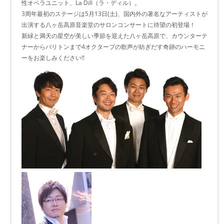
性オペラユニット、La Dill（ラ・ディル）。
3周年最初のステージは5月13日(土)、国内外の著名なアーティストが
出演する八ヶ岳高原音楽堂のサロンコンサートに待望の初登場！
新緑と満天の星空が美しい季節を迎えた八ヶ岳高原で、カウンターテ
ナーからバリトンまで4オクターブの歌声が紡ぎだす奇跡のハーモニ
ーをお楽しみください!!