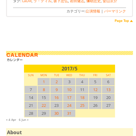
タグ:
LaDill
,
ラ・ディル
,
坂下忠弘
,
岩田健志
,
彌勒忠史
,
金山京介
カテゴリー:
公演情報
|
パーマリンク
2017/5
SUN
MON
TUE
WED
THU
FRI
SAT
1
2
3
4
5
6
7
8
9
10
11
12
13
14
15
16
17
18
19
20
21
22
23
24
25
26
27
28
29
30
31
« 4 Apr
6 Jun »
About