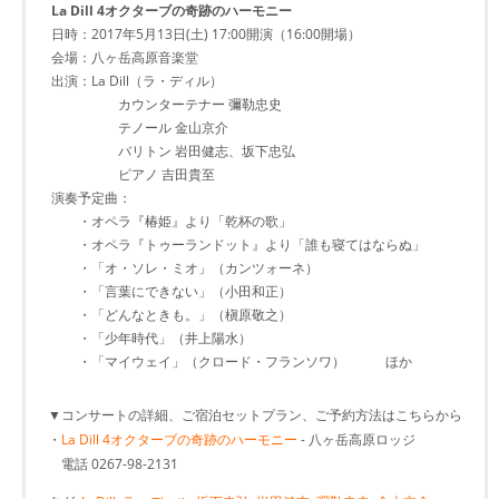
La Dill 4オクターブの奇跡のハーモニー
日時：2017年5月13日(土) 17:00開演（16:00開場）
会場：八ヶ岳高原音楽堂
出演：La Dill（ラ・ディル）
カウンターテナー 彌勒忠史
テノール 金山京介
バリトン 岩田健志、坂下忠弘
ピアノ 吉田貴至
演奏予定曲：
・オペラ『椿姫』より「乾杯の歌」
・オペラ『トゥーランドット』より「誰も寝てはならぬ」
・「オ・ソレ・ミオ」（カンツォーネ）
・「言葉にできない」（小田和正）
・「どんなときも。」（槇原敬之）
・「少年時代」（井上陽水）
・「マイウェイ」（クロード・フランソワ） ほか
▼コンサートの詳細、ご宿泊セットプラン、ご予約方法はこちらから
・
La Dill 4オクターブの奇跡のハーモニー
- 八ヶ岳高原ロッジ
電話 0267-98-2131