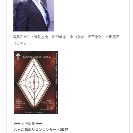
写真左から：彌勒忠史、岩田健志、金山京介、坂下忠弘、吉田貴至
（ピアノ）
■■■ 公演情報 ■■■
八ヶ岳高原サロンコンサート2017