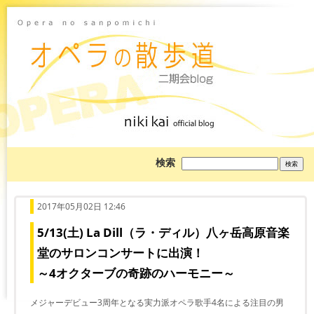
ブ
検索
ロ
グ
を
検
索:
2017年05月02日 12:46
5/13(土) La Dill（ラ・ディル）八ヶ岳高原音楽
堂のサロンコンサートに出演！
～4オクターブの奇跡のハーモニー～
メジャーデビュー3周年となる実力派オペラ歌手4名による注目の男