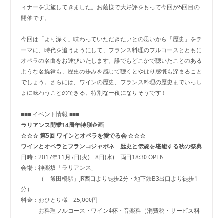
ィナーを実施してきました。お蔭様で大好評をもって今回が5回目の
開催です。
今回は「より深く」味わっていただきたいとの思いから「歴史」をテ
ーマに、時代を追うようにして、フランス料理のフルコースとともに
オペラの名曲をお運びいたします。誰でもどこかで聴いたことのある
ような名旋律も、歴史の歩みを感じて聴くとやはり感慨も深まること
でしょう。さらには、ワインの歴史、フランス料理の歴史までいっし
ょに味わうことのできる、特別な一夜になりそうです！
■■■ イベント情報 ■■■
ラリアンス開業14周年特別企画
☆☆☆ 第5回 ワインとオペラを愛でる会 ☆☆☆
ワインとオペラとフランコジャポネ 歴史と伝統を堪能する秋の祭典
日時：2017年11月7日(火)、8日(水) 両日18:30 OPEN
会場：神楽坂「ラリアンス」
（「飯田橋駅」JR西口より徒歩2分・地下鉄B3出口より徒歩1
分）
料金：おひとり様 25,000円
お料理フルコース・ワイン4杯・音楽料（消費税・サービス料