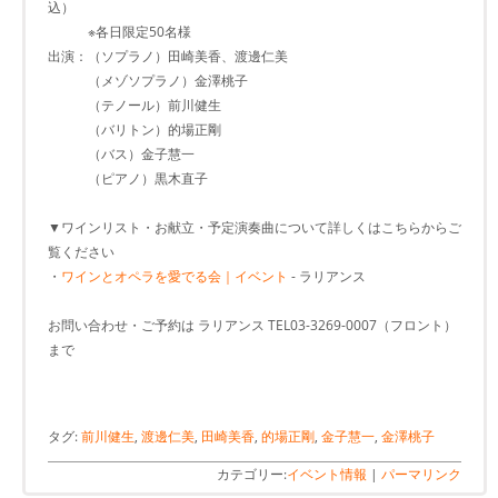
込）
※各日限定50名様
出演：（ソプラノ）田崎美香、渡邊仁美
（メゾソプラノ）金澤桃子
（テノール）前川健生
（バリトン）的場正剛
（バス）金子慧一
（ピアノ）黒木直子
▼ワインリスト・お献立・予定演奏曲について詳しくはこちらからご
覧ください
・
ワインとオペラを愛でる会｜イベント
- ラリアンス
お問い合わせ・ご予約は ラリアンス TEL03-3269-0007（フロント）
まで
タグ:
前川健生
,
渡邊仁美
,
田崎美香
,
的場正剛
,
金子慧一
,
金澤桃子
カテゴリー:
イベント情報
|
パーマリンク