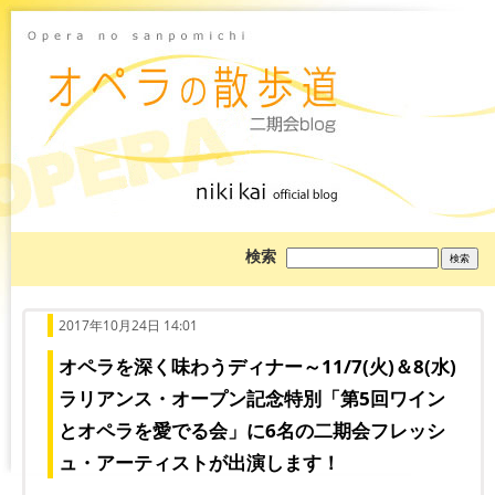
ブ
検索
ロ
グ
を
検
索:
2017年10月24日 14:01
オペラを深く味わうディナー～11/7(火)＆8(水)
ラリアンス・オープン記念特別「第5回ワイン
とオペラを愛でる会」に6名の二期会フレッシ
ュ・アーティストが出演します！