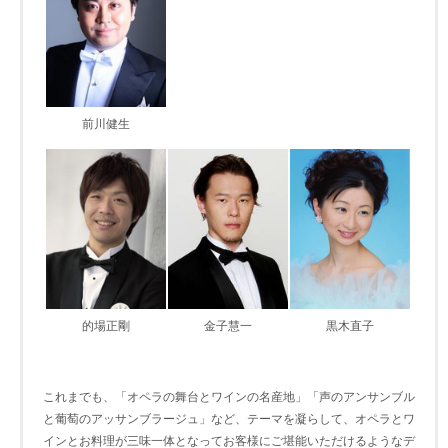
前川健生
的場正剛
金子慧一
黒木直子
これまでも、「オペラの舞台とワインの名産地」「声のアンサンブル
と葡萄のアッサンブラージュ」など、テーマを凝らして、オペラとワ
インとお料理が三味一体となってお客様にご堪能いただけるようなデ