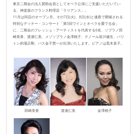
東京二期会の法人賛助会員としてオペラ公演にご支援いただいてい
る、神楽坂のフランス料理店「ラリアンス」。
11月は同店のオープン月。その7日(火)、8日(水)と連夜で開催される
特別なディナー・コンサート「第5回ワインとオペラを愛でる会」
に、二期会のフレッシュ・アーティストを代表する6名、ソプラノ田
崎美香、渡邊仁美、メゾソプラノ金澤桃子、テノール前川健生、バリ
トン的場正剛、バス金子慧一が出演いたします。ピアノは黒木直子。
田崎美香
渡邊仁美
金澤桃子