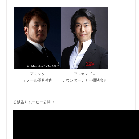
アミンタ
アルカンドロ
テノール望月哲也
カウンターテナー彌勒忠史
公演告知ムービー公開中！