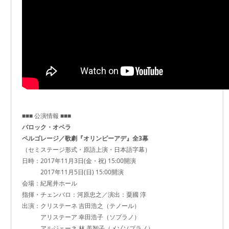
■■■ 公演情報 ■■■
バロック・オペラ
ペルゴレージ／歌劇『オリンピーアデ』全3幕
（セミステージ形式・原語上演・日本語字幕）
日時：2017年11月3日(金・祝) 15:00開演
2017年11月5日(日) 15:00開演
会場：紀尾井ホール
指揮・チェンバロ：河原忠之／演出：粟國 淳
出演：クリステーネ 吉田浩之（テノール）
アリステーア 幸田浩子（ソプラノ）
アルジェーネ 林 美智子（メゾソプラノ）