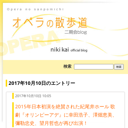
ブ
検索
ロ
グ
を
検
2017年10月10日のエントリー
索:
2017年10月10日 10:05
2015年日本初演を絶賛された紀尾井ホール 歌
劇『オリンピーアデ』に幸田浩子、澤畑恵美、
彌勒忠史、望月哲也が再び出演！