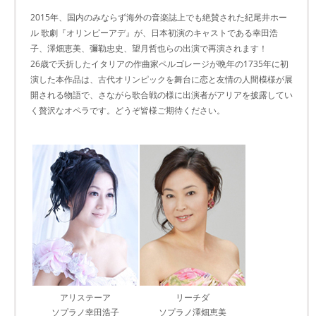
2015年、国内のみならず海外の音楽誌上でも絶賛された紀尾井ホー
ル 歌劇『オリンピーアデ』が、日本初演のキャストである幸田浩
子、澤畑恵美、彌勒忠史、望月哲也らの出演で再演されます！
26歳で夭折したイタリアの作曲家ペルゴレージが晩年の1735年に初
演した本作品は、古代オリンピックを舞台に恋と友情の人間模様が展
開される物語で、さながら歌合戦の様に出演者がアリアを披露してい
く贅沢なオペラです。どうぞ皆様ご期待ください。
アリステーア
リーチダ
ソプラノ幸田浩子
ソプラノ澤畑恵美