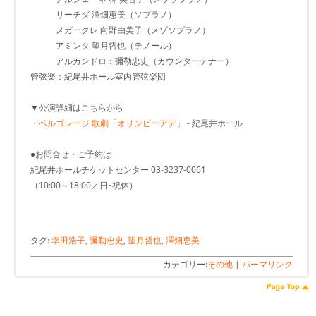
リーチダ 澤畑恵美（ソプラノ）
メガークレ 向野由美子（メゾソプラノ）
アミンタ 望月哲也（テノール）
アルカンドロ：彌勒忠史（カウンターテナー）
管弦楽：紀尾井ホール室内管弦楽団
▼公演詳細はこちらから
・
ペルゴレージ 歌劇「オリンピーアデ」
- 紀尾井ホール
●お問合せ・ご予約は
紀尾井ホールチケットセンター 03-3237-0061
（10:00～18:00／日･祝休）
タグ:
幸田浩子
,
彌勒忠史
,
望月哲也
,
澤畑恵美
カテゴリー:
その他
|
パーマリンク