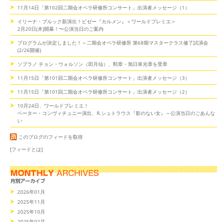
11月14日「第102回二期会オペラ研修所コンサート」出演者メッセージ（1）
イリーナ・ブルック新演出！ビゼー『カルメン』＜ワールドプレミエ＞
2月20日(木)開幕！〜公演当日のご案内
プログラムが決定しました！～二期会オペラ研修所 第68期マスタークラス修了試演会
(2/26開催)
ソプラノ チョン・ウォルソン（田月仙）、勲章・旭日単光章を受章
11月15日「第101回二期会オペラ研修所コンサート」出演者メッセージ（3）
11月15日「第101回二期会オペラ研修所コンサート」出演者メッセージ（2）
10月24日、ワールドプレミエ！
ペーター・コンヴィチュニー演出、R.シュトラウス『影のない女』～公演当日のごあんな
い
このブログのフィードを取得
[フィードとは]
2026年01月
2025年11月
2025年10月
2025年02月