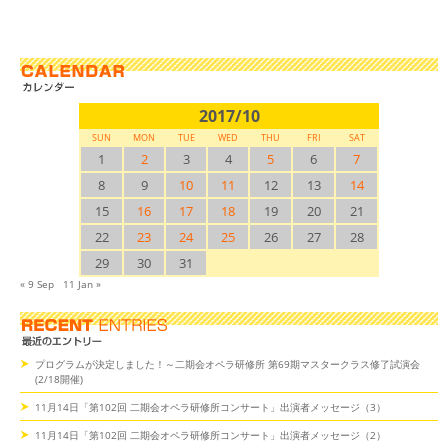
2017/10
SUN
MON
TUE
WED
THU
FRI
SAT
1
2
3
4
5
6
7
8
9
10
11
12
13
14
15
16
17
18
19
20
21
22
23
24
25
26
27
28
29
30
31
« 9 Sep
11 Jan »
プログラムが決定しました！～二期会オペラ研修所 第69期マスタークラス修了試演会
(2/18開催)
11月14日「第102回 二期会オペラ研修所コンサート」出演者メッセージ（3）
11月14日「第102回 二期会オペラ研修所コンサート」出演者メッセージ（2）