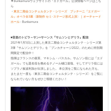
▼Bunkamuraウェブサイトの『エドガール』公演情報ページはこち
ら
・
東京二期会コンチェルタンテ・シリーズ プッチーニ『エドガー
ル』オペラ全3幕〈新制作 セミ･ステージ形式上演〉 | オーチャード
ホール
- Bunkamura
■
音楽のトビラ～サン=サーンス『サムソンとデリラ』配信
2021年1月5日に上演した東京二期会コンチェルタンテ・シリーズ第
3弾『サムソンとデリラ』を「ブンカチャージ2022」のために特別期
間限定で配信中！
指揮はフランスの俊英、マキシム・パスカル。サムソン役には『エド
ガール』でも題名役を務めるテノール樋口達哉、そしてデリラ役には
ソプラノ板波利加が出演しました。 本公演をご覧になられた方も、
またまだ一度も〈東京二期会コンチェルタンテ・シリーズ〉をご覧に
なられていない方もぜひご視聴ください！