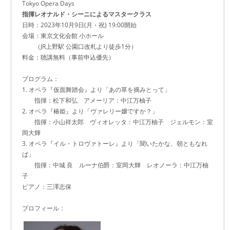
Tokyo Opera Days
指揮レオナルド・シーニによるマスタークラス
日時：2023年10月9日(月・祝) 19:00開始
会場：東京文化会館 小ホール
（JR上野駅 公園口改札より徒歩1分）
料金：聴講無料（事前申込優先）
プログラム：
1. オペラ『仮面舞踏会』より「あの草を摘みとって」
指揮：松下和弘 アメーリア：中江万柚子
2. オペラ『椿姫』より「ヴァレリー嬢ですか？」
指揮：小山祥太郎 ヴィオレッタ：中江万柚子 ジェルモン：室
岡大輝
3. オペラ『イル・トロヴァトーレ』より「聞いたかな、朝ともなれ
ば」
指揮：中城 良 ルーナ伯爵：室岡大輝 レオノーラ：中江万柚
子
ピアノ：三澤志保
プロフィール：