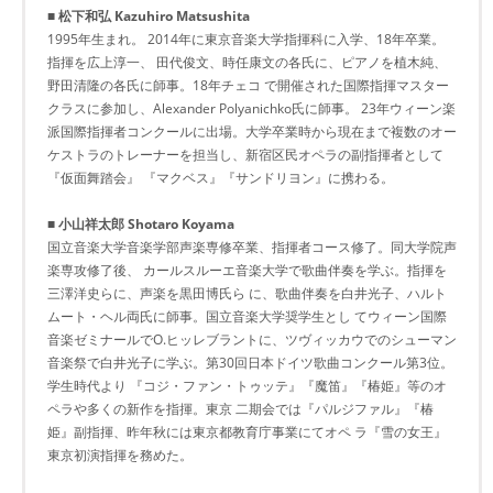
■ 松下和弘 Kazuhiro Matsushita
1995年生まれ。 2014年に東京音楽大学指揮科に入学、18年卒業。
指揮を広上淳一、 田代俊文、時任康文の各氏に、ピアノを植木純、
野田清隆の各氏に師事。18年チェコ で開催された国際指揮マスター
クラスに参加し、Alexander Polyanichko氏に師事。 23年ウィーン楽
派国際指揮者コンクールに出場。大学卒業時から現在まで複数のオー
ケストラのトレーナーを担当し、新宿区民オペラの副指揮者として
『仮面舞踏会』 『マクベス』『サンドリヨン』に携わる。
■ 小山祥太郎 Shotaro Koyama
国立音楽大学音楽学部声楽専修卒業、指揮者コース修了。同大学院声
楽専攻修了後、 カールスルーエ音楽大学で歌曲伴奏を学ぶ。指揮を
三澤洋史らに、声楽を黒田博氏ら に、歌曲伴奏を白井光子、ハルト
ムート・ヘル両氏に師事。国立音楽大学奨学生とし てウィーン国際
音楽ゼミナールでO.ヒッレブラントに、ツヴィッカウでのシューマン
音楽祭で白井光子に学ぶ。第30回日本ドイツ歌曲コンクール第3位。
学生時代より 『コジ・ファン・トゥッテ』『魔笛』『椿姫』等のオ
ペラや多くの新作を指揮。東京 二期会では『パルジファル』『椿
姫』副指揮、昨年秋には東京都教育庁事業にてオペ ラ『雪の女王』
東京初演指揮を務めた。