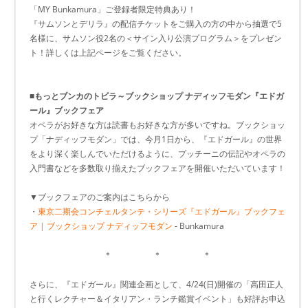
「MY Bunkamura」ご登録者限定特典あり！
『サムソンとデリラ』の配信チケットをご購入の方の中から抽選で5
名様に、サムソン役2名の＜サイン入り公演プログラム＞をプレゼン
ト！詳しくは上記ページをご覧ください。
■
もっとブンカのトビラ～ブックショップ ナディッフモダン『エドガ
ール』ブックフェア
オペラがお好きな方は読書もお好きな方が多いですね。ブックショッ
プ「ナディッフモダン」では、今月1日から、『エドガール』の世界
をより深く楽しんでいただけるように、プッチーニの伝記やオペラの
入門書などを多数取り揃えたブックフェアを開催いただいています！
▼ブックフェアのご案内はこちらから
・
東京二期会コンチェルタンテ・シリーズ『エドガール』ブックフェ
ア | ブックショップ ナディッフモダン
- Bunkamura
＊ ＊ ＊
さらに、『エドガール』関連企画として、4/24(日)開催の「高田正人
と行くレクチャー＆イタリアン・ランチ鑑賞イベント」も好評お申込