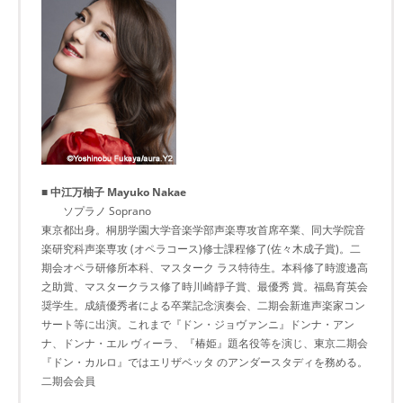
■ 中江万柚子 Mayuko Nakae
ソプラノ Soprano
東京都出身。桐朋学園大学音楽学部声楽専攻首席卒業、同大学院音
楽研究科声楽専攻 (オペラコース)修士課程修了(佐々木成子賞)。二
期会オペラ研修所本科、マスターク ラス特待生。本科修了時渡邊高
之助賞、マスタークラス修了時川崎靜子賞、最優秀 賞。福島育英会
奨学生。成績優秀者による卒業記念演奏会、二期会新進声楽家コン
サート等に出演。これまで『ドン・ジョヴァンニ』ドンナ・アン
ナ、ドンナ・エル ヴィーラ、『椿姫』題名役等を演じ、東京二期会
『ドン・カルロ』ではエリザベッタ のアンダースタディを務める。
二期会会員