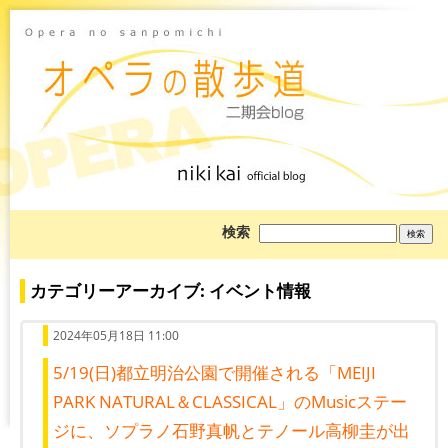
ブ
検索
ロ
グ
を
検
カテゴリーアーカイブ: イベント情報
索:
2024年05月18日 11:00
5/19(日)都立明治公園で開催される「MEIJI
PARK NATURAL＆CLASSICAL」のMusicステー
ジに、ソプラノ石野真帆とテノール高柳圭が出