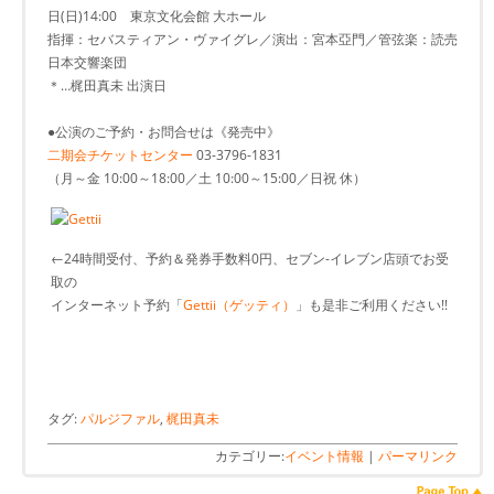
日(日)14:00 東京文化会館 大ホール
指揮：セバスティアン・ヴァイグレ／演出：宮本亞門／管弦楽：読売
日本交響楽団
＊…梶田真未 出演日
●公演のご予約・お問合せは《発売中》
二期会チケットセンター
03-3796-1831
（月～金 10:00～18:00／土 10:00～15:00／日祝 休）
←24時間受付、予約＆発券手数料0円、セブン-イレブン店頭でお受
取の
インターネット予約「
Gettii（ゲッティ）
」も是非ご利用ください!!
タグ:
パルジファル
,
梶田真未
カテゴリー:
イベント情報
|
パーマリンク