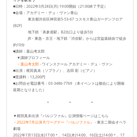
■日時：2022年3月28日(月) 19:00開始（21:00終了予定）
■会場：アカデミー・デュ・ヴァン青山
東京都渋谷区神宮前5-53-67 コスモス青山ガーデンフロア
(B2F)
地下鉄「表参道駅」B2出口より徒歩5分
JR・東急・京王・地下鉄「渋谷駅」からは宮益坂経由で徒歩
約10分
■講師：葉山考太郎
▼講師プロフィール
・
葉山考太郎
- ワインスクール アカデミー・デュ・ヴァン
■出演：梶田真未（ソプラノ）、吉田 彩（ピアノ）
■受講料：13,200円
■お問合せ電話番号：03-3486-7769 （本イベントは都合により開催
延期となりました）
＊ ＊ ＊
▼梶田真未出演『パルジファル』公演情報ページはこちら
・
2022年7月公演 R.ワーグナー『パルジファル』
- 東京二期会オペラ
劇場
2022年7月13日(水)17:00＊、14日(木)14:00、16日(土)14:00＊、17