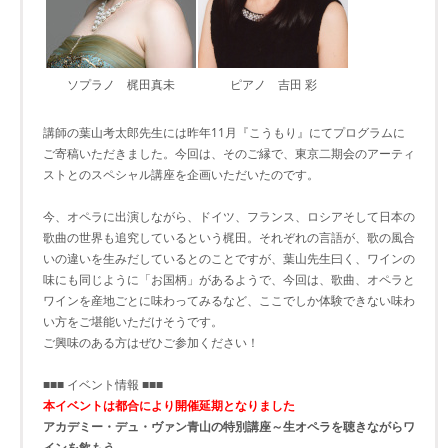
ソプラノ 梶田真未
ピアノ 吉田 彩
講師の葉山考太郎先生には昨年11月『こうもり』にてプログラムに
ご寄稿いただきました。今回は、そのご縁で、東京二期会のアーティ
ストとのスペシャル講座を企画いただいたのです。
今、オペラに出演しながら、ドイツ、フランス、ロシアそして日本の
歌曲の世界も追究しているという梶田。それぞれの言語が、歌の風合
いの違いを生みだしているとのことですが、葉山先生曰く、ワインの
味にも同じように「お国柄」があるようで、今回は、歌曲、オペラと
ワインを産地ごとに味わってみるなど、ここでしか体験できない味わ
い方をご堪能いただけそうです。
ご興味のある方はぜひご参加ください！
■■■ イベント情報 ■■■
本イベントは都合により開催延期となりました
アカデミー・デュ・ヴァン青山の特別講座～生オペラを聴きながらワ
インを飲もう