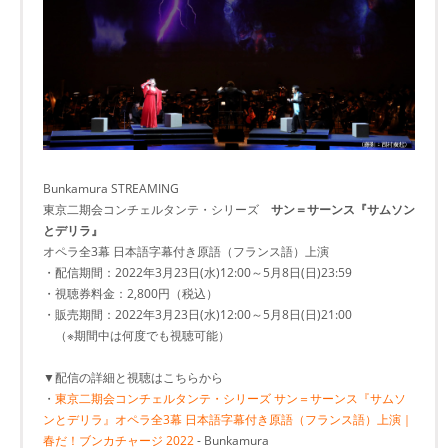
Bunkamura STREAMING
東京二期会コンチェルタンテ・シリーズ
サン＝サーンス『サムソン
とデリラ』
オペラ全3幕 日本語字幕付き原語（フランス語）上演
・配信期間：2022年3月23日(水)12:00～5月8日(日)23:59
・視聴券料金：2,800円（税込）
・販売期間：2022年3月23日(水)12:00～5月8日(日)21:00
（※期間中は何度でも視聴可能）
▼配信の詳細と視聴はこちらから
・
東京二期会コンチェルタンテ・シリーズ サン＝サーンス『サムソ
ンとデリラ』オペラ全3幕 日本語字幕付き原語（フランス語）上演｜
春だ！ブンカチャージ 2022
- Bunkamura