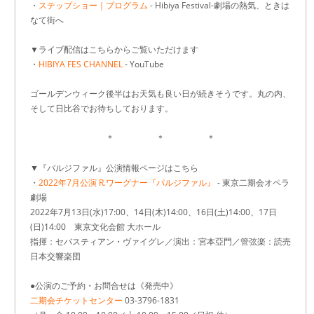
・
ステップショー｜プログラム
- Hibiya Festival-劇場の熱気、ときは
なて街へ
▼ライブ配信はこちらからご覧いただけます
・
HIBIYA FES CHANNEL
- YouTube
ゴールデンウィーク後半はお天気も良い日が続きそうです。丸の内、
そして日比谷でお待ちしております。
＊ ＊ ＊
▼『パルジファル』公演情報ページはこちら
・
2022年7月公演 R.ワーグナー『パルジファル』
- 東京二期会オペラ
劇場
2022年7月13日(水)17:00、14日(木)14:00、16日(土)14:00、17日
(日)14:00 東京文化会館 大ホール
指揮：セバスティアン・ヴァイグレ／演出：宮本亞門／管弦楽：読売
日本交響楽団
●公演のご予約・お問合せは《発売中》
二期会チケットセンター
03-3796-1831