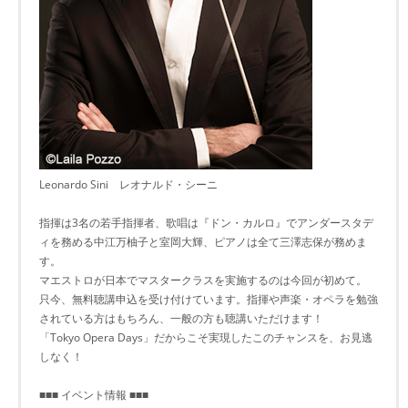
Leonardo Sini レオナルド・シーニ
指揮は3名の若手指揮者、歌唱は『ドン・カルロ』でアンダースタデ
ィを務める中江万柚子と室岡大輝、ピアノは全て三澤志保が務めま
す。
マエストロが日本でマスタークラスを実施するのは今回が初めて。
只今、無料聴講申込を受け付けています。指揮や声楽・オペラを勉強
されている方はもちろん、一般の方も聴講いただけます！
「Tokyo Opera Days」だからこそ実現したこのチャンスを、お見逃
しなく！
■■■ イベント情報 ■■■