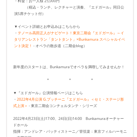
・料金：お一人様 25,000円
（税込・ランチ、レクチャーと演奏、『エドガール』同日公
演S席チケット付）
▼イベント詳細とお申込みはこちらから
・
テノール高田正人がナビゲート！東京二期会『エドガール』～イ
タリアンレストラン「タントタント」×Bunkamura スペシャルイベ
ント決定！
- オペラの散歩道（二期会blog）
新年度のスタートは、Bunkamuraでオペラを満喫してみませんか！
＊ ＊ ＊
▼『エドガール』公演情報ページはこちら
・
2022年4月公演 G.プッチーニ『エドガール』＜セミ・ステージ形
式上演＞
- 東京二期会コンチェルタンテ・シリーズ
2022年4月23日(土)17:00、24日(日)14:00 Bunkamuraオーチャー
ドホール
指揮：アンドレア・バッティストーニ／管弦楽：東京フィルハーモニ