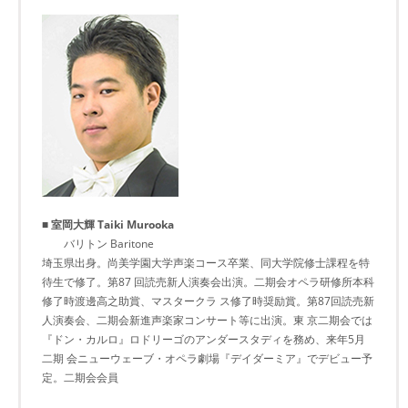
■ 室岡大輝 Taiki Murooka
バリトン Baritone
埼玉県出身。尚美学園大学声楽コース卒業、同大学院修士課程を特
待生で修了。第87 回読売新人演奏会出演。二期会オペラ研修所本科
修了時渡邊高之助賞、マスタークラ ス修了時奨励賞。第87回読売新
人演奏会、二期会新進声楽家コンサート等に出演。東 京二期会では
『ドン・カルロ』ロドリーゴのアンダースタディを務め、来年5月
二期 会ニューウェーブ・オペラ劇場『デイダーミア』でデビュー予
定。二期会会員