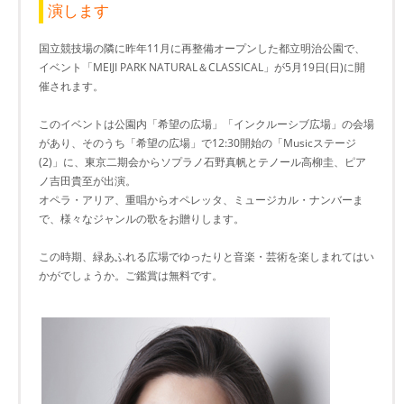
演します
国立競技場の隣に昨年11月に再整備オープンした都立明治公園で、
イベント「MEIJI PARK NATURAL＆CLASSICAL」が5月19日(日)に開
催されます。
このイベントは公園内「希望の広場」「インクルーシブ広場」の会場
があり、そのうち「希望の広場」で12:30開始の「Musicステージ
(2)」に、東京二期会からソプラノ石野真帆とテノール高柳圭、ピア
ノ吉田貴至が出演。
オペラ・アリア、重唱からオペレッタ、ミュージカル・ナンバーま
で、様々なジャンルの歌をお贈りします。
この時期、緑あふれる広場でゆったりと音楽・芸術を楽しまれてはい
かがでしょうか。ご鑑賞は無料です。