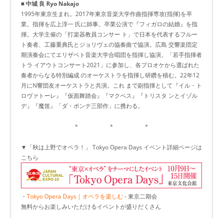
■ 中城 良 Ryo Nakajo
1995年東京生まれ。2017年東京音楽大学作曲指揮専攻(指揮)を卒
業。指揮を広上淳一 氏に師事。卒業公演で『フィガロの結婚』を指
揮。大学主催の「打楽器教員コンサー ト」で日本を代表するフルー
ト奏者、工藤重典氏とジョリヴェの協奏曲で協演。広島 交響楽団定
期演奏会にてエリザベト音楽大学合唱団を指揮し協演。「若手指揮者
トラ イアウトコンサート2021」に参加し、各プロオケから選ばれた
奏者からなる特別編成 のオーケストラを指揮し研鑽を積む。22年12
月にN響団友オーケストラと共演。これ まで副指揮として『イル・ト
ロヴァトーレ』『仮面舞踏会』『マクベス』『トリスタ ンとイゾル
デ』『魔笛』「ダ・ポンテ三部作」に携わる。
＊ ＊ ＊
▼「秋は上野でオペラ！」 Tokyo Opera Days イベント詳細ページは
こちら
・
Tokyo Opera Days｜オペラを楽しむ
- 東京二期会
無料からお楽しみいただけるイベントが盛りだくさん