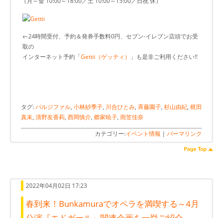
（月～金 10:00～18:00／土 10:00～15:00／日祝 休）
←24時間受付、予約＆発券手数料0円、セブン-イレブン店頭でお受
取の
インターネット予約「
Gettii（ゲッティ）
」も是非ご利用ください!!
タグ:
パルジファル
,
小林紗季子
,
川合ひとみ
,
斉藤園子
,
杉山由紀
,
梶田
真未
,
清野友香莉
,
西岡慎介
,
郷家暁子
,
雨笠佳奈
カテゴリー:
イベント情報
|
パーマリンク
2022年04月02日 17:23
春到来！Bunkamuraでオペラを満喫する～4月
公演『エドガール』関連企画を一挙ご紹介