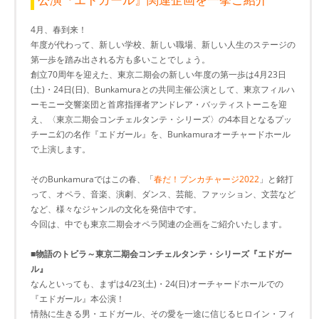
4月、春到来！
年度が代わって、新しい学校、新しい職場、新しい人生のステージの
第一歩を踏み出される方も多いことでしょう。
創立70周年を迎えた、東京二期会の新しい年度の第一歩は4月23日
(土)・24日(日)、Bunkamuraとの共同主催公演として、東京フィルハ
ーモニー交響楽団と首席指揮者アンドレア・バッティストーニを迎
え、〈東京二期会コンチェルタンテ・シリーズ〉の4本目となるプッ
チーニ幻の名作『エドガール』を、Bunkamuraオーチャードホール
で上演します。
そのBunkamuraではこの春、「
春だ！ブンカチャージ2022
」と銘打
って、オペラ、音楽、演劇、ダンス、芸能、ファッション、文芸など
など、様々なジャンルの文化を発信中です。
今回は、中でも東京二期会オペラ関連の企画をご紹介いたします。
■
物語のトビラ～東京二期会コンチェルタンテ・シリーズ『エドガー
ル』
なんといっても、まずは4/23(土)・24(日)オーチャードホールでの
『エドガール』本公演！
情熱に生きる男・エドガール、その愛を一途に信じるヒロイン・フィ