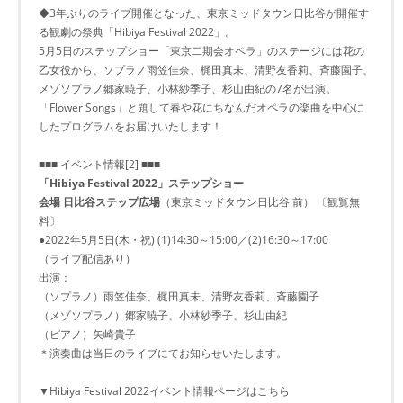
◆3年ぶりのライブ開催となった、東京ミッドタウン日比谷が開催す
る観劇の祭典「Hibiya Festival 2022」。
5月5日のステップショー「東京二期会オペラ」のステージには花の
乙女役から、ソプラノ雨笠佳奈、梶田真未、清野友香莉、斉藤園子、
メゾソプラノ郷家暁子、小林紗季子、杉山由紀の7名が出演。
「Flower Songs」と題して春や花にちなんだオペラの楽曲を中心に
したプログラムをお届けいたします！
■■■ イベント情報[2] ■■■
「Hibiya Festival 2022」ステップショー
会場 日比谷ステップ広場
（東京ミッドタウン日比谷 前） 〔観覧無
料〕
●2022年5月5日(木・祝) (1)14:30～15:00／(2)16:30～17:00
（ライブ配信あり）
出演：
（ソプラノ）雨笠佳奈、梶田真未、清野友香莉、斉藤園子
（メゾソプラノ）郷家暁子、小林紗季子、杉山由紀
（ピアノ）矢崎貴子
＊演奏曲は当日のライブにてお知らせいたします。
▼Hibiya Festival 2022イベント情報ページはこちら