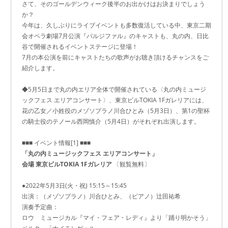
さて、そのゴールデンウィーク後半のお出かけはお決まりでしょう
か？
今年は、久しぶりにライブイベントも多数復活している中、東京二期
会オペラ劇場7月公演『パルジファル』のキャストも、丸の内、日比
谷で開催されるイベントステージに登場！
7月の本公演を前にキャストたちの歌声がお聴き頂けるチャンスをご
紹介します。
◆5月5日まで丸の内エリア全体で開催されている〈丸の内ミュージ
ックフェス エリアコンサート〉、東京ビルTOKIA 1Fガレリアには、
花の乙女／小姓役のメゾソプラノ川合ひとみ（5月3日）、第1の聖杯
の騎士役のテノール西岡慎介（5月4日）がそれぞれ出演します。
■■■ イベント情報[1] ■■■
「丸の内ミュージックフェス エリアコンサート」
会場 東京ビルTOKIA 1Fガレリア
〔観覧無料〕
●2022年5月3日(火・祝) 15:15～15:45
出演：（メゾソプラノ）川合ひとみ、（ピアノ）辻田祐希
演奏予定曲：
ロウ ミュージカル『マイ・フェア・レディ』より「踊り明かそう」