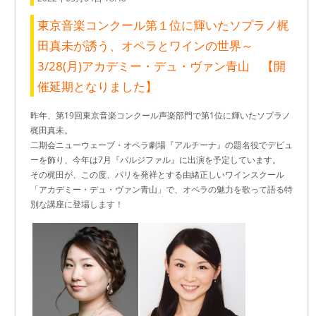
東京音楽コンクール第１位に輝いたソプラノ梶
田真未が誘う、オペラとワインの世界～
3/28(月)アカデミー・デュ・ヴァン青山 【開
催延期となりました】
昨年、第19回東京音楽コンクール声楽部門で第1位に輝いたソプラノ
梶田真未。
二期会ニューウェーブ・オペラ劇場『アルチーナ』の題名役でデビュ
ーを飾り、今年は7月『パルジファル』に出演を予定しています。
その梶田が、この度、パリを発祥とする由緒正しいワインスクール
「アカデミー・デュ・ヴァン青山」で、オペラの魅力を歌って語る特
別な講座に登場します！