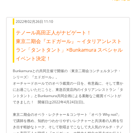
2022年02月26日 11:10
テノール高田正人がナビゲート！
東京二期会『エドガール』～イタリアンレスト
ラン「タントタント」×Bunkamura スペシャル
イベント決定！
Bunkamuraとの共同主催で開催の〈東京二期会コンチェルタンテ・
シリーズ〉『エドガール』。
オーチャードホールでのオペラ鑑賞の一日を、有意義に、そして豊か
にお過ごしいただこうと、東急百貨店内のイタリアンレストラン「タ
ントタント」とBunkamura共同企画による素敵なご鑑賞イベントが
できました！ 開催日は2022年4月24日(日)。
東京二期会のオペラ・レクチャー＆コンサート「オペラ Why not?」
で講師を務め、知的かつわかりやすいレクチャーと共演者の人柄を引
き出す軽妙なトーク、そして歌唱までこなして大人気のマルチ・テノ