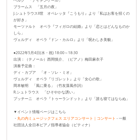
ベルク 「ナイチンゲール」
ブラームス 「五月の夜」
J.シュトラウスII世 オペレッタ『こうもり』より「私はお客を招くの
が好き」
モーツァルト オペラ『フィガロの結婚』より「恋とはどんなものか
しら」
ヴェルディ オペラ『ドン・カルロ』より「呪わしき美貌」
●2022年5月4日(水・祝) 18:00～18:30
出演：（テノール）西岡慎介、（ピアノ）梅田麻衣子
演奏予定曲：
ディ・カプア 「オ・ソレ・ミオ」
ヴェルディ オペラ『リゴレット』より「女心の歌」
岡本敏明 「風に乗る」（竹友藻風作詞）
R.シュトラウス 「ひそやかな誘い」
プッチーニ オペラ『トゥーランドット』より「誰も寝てはならぬ」
▼イベント情報ページはこちら
・
丸の内ミュージックフェス エリアコンサート｜コンサート
- 一般
社団法人全日本ピアノ指導者協会（ピティナ）