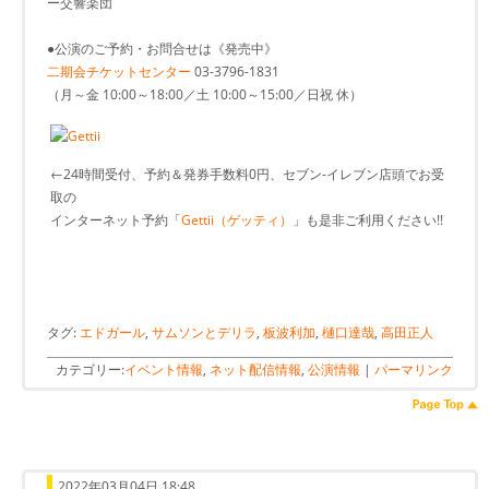
ー交響楽団
●公演のご予約・お問合せは《発売中》
二期会チケットセンター
03-3796-1831
（月～金 10:00～18:00／土 10:00～15:00／日祝 休）
←24時間受付、予約＆発券手数料0円、セブン-イレブン店頭でお受
取の
インターネット予約「
Gettii（ゲッティ）
」も是非ご利用ください!!
タグ:
エドガール
,
サムソンとデリラ
,
板波利加
,
樋口達哉
,
高田正人
カテゴリー:
イベント情報
,
ネット配信情報
,
公演情報
|
パーマリンク
2022年03月04日 18:48