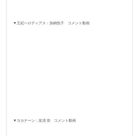
▼王妃ヘロディアス：加納悦子 コメント動画
▼ヨカナーン：友清 崇 コメント動画