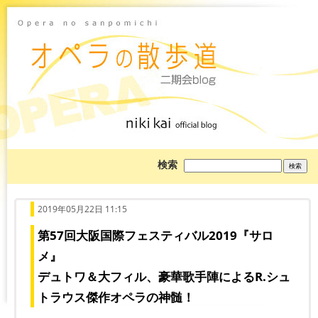
ブ
検索
ロ
グ
を
検
索:
2019年05月22日 11:15
第57回大阪国際フェスティバル2019『サロ
メ』
デュトワ＆大フィル、豪華歌手陣によるR.シュ
トラウス傑作オペラの神髄！