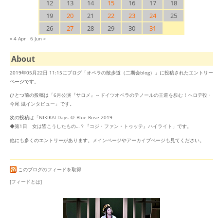
12
13
14
15
16
17
18
19
20
21
22
23
24
25
26
27
28
29
30
31
« 4 Apr
6 Jun »
About
2019年05月22日 11:15にブログ「オペラの散歩道（二期会blog）」に投稿されたエントリー
ページです。
ひとつ前の投稿は「
6月公演『サロメ』～ドイツオペラのテノールの王道を歩む！ヘロデ役・
今尾 滋インタビュー
」です。
次の投稿は「
NIKIKAI Days ＠ Blue Rose 2019
◆第1日 女は皆こうしたもの…？『コジ・ファン・トゥッテ』ハイライト
」です。
他にも多くのエントリーがあります。
メインページ
や
アーカイブページ
も見てください。
このブログのフィードを取得
[フィードとは]