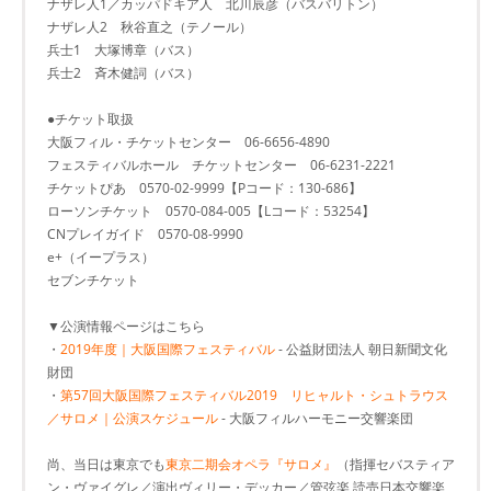
ナザレ人1／カッパドキア人 北川辰彦（バスバリトン）
ナザレ人2 秋谷直之（テノール）
兵士1 大塚博章（バス）
兵士2 斉木健詞（バス）
●チケット取扱
大阪フィル・チケットセンター 06-6656-4890
フェスティバルホール チケットセンター 06-6231-2221
チケットぴあ 0570-02-9999【Pコード：130-686】
ローソンチケット 0570-084-005【Lコード：53254】
CNプレイガイド 0570-08-9990
e+（イープラス）
セブンチケット
▼公演情報ページはこちら
・
2019年度｜大阪国際フェスティバル
- 公益財団法人 朝日新聞文化
財団
・
第57回大阪国際フェスティバル2019 リヒャルト・シュトラウス
／サロメ｜公演スケジュール
- 大阪フィルハーモニー交響楽団
尚、当日は東京でも
東京二期会オペラ『サロメ』
（指揮セバスティア
ン・ヴァイグレ／演出ヴィリー・デッカー／管弦楽 読売日本交響楽