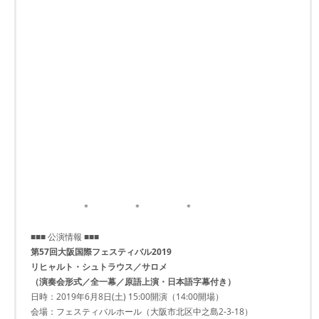
＊ ＊ ＊
■■■ 公演情報 ■■■
第57回大阪国際フェスティバル2019
リヒャルト・シュトラウス／サロメ
（演奏会形式／全一幕／原語上演・日本語字幕付き）
日時：2019年6月8日(土) 15:00開演（14:00開場）
会場：フェスティバルホール（大阪市北区中之島2-3-18）