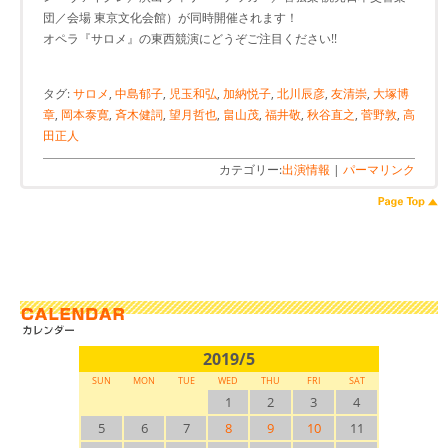
団／会場 東京文化会館）が同時開催されます！
オペラ『サロメ』の東西競演にどうぞご注目ください!!
タグ:
サロメ
,
中島郁子
,
児玉和弘
,
加納悦子
,
北川辰彦
,
友清崇
,
大塚博
章
,
岡本泰寛
,
斉木健詞
,
望月哲也
,
畠山茂
,
福井敬
,
秋谷直之
,
菅野敦
,
高
田正人
カテゴリー:
出演情報
|
パーマリンク
2019/5
SUN
MON
TUE
WED
THU
FRI
SAT
1
2
3
4
5
6
7
8
9
10
11