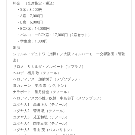
料金：（全席指定・税込）
・S席：8,500円
・A席：7,000円
・B席：6,000円
・BOX席：14,000円
・バルコニーBOX席：17,000円（2席セット）
・学生席：1,000円
出演：
シャルル・デュトワ（指揮）／大阪フィルハーモニー交響楽団（管弦
楽）
サロメ リカルダ・メルベート（ソプラノ）
ヘロデ 福井 敬（テノール）
ヘロディアス 加納悦子（メゾソプラノ）
ヨカナーン 友清 崇（バリトン）
ナラボート 望月哲也（テノール）
ヘロディアスの小姓／奴隷 中島郁子（メゾソプラノ）
ユダヤ人1 高田正人（テノール）
ユダヤ人2 菅野 敦（テノール）
ユダヤ人3 児玉和弘（テノール）
ユダヤ人4 岡本泰寛（テノール）
ユダヤ人5 畠山 茂（バスバリトン）