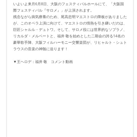
いよいよ来月6月8日、大阪のフェスティバルホールにて、「大阪国
際フェスティバル『サロメ』」が上演されます。
残念ながら病気療養のため、尾高忠明マエストロの降板がありました
が、このオペラ上演に向けて、マエストロの情熱を引き継いだのは、
巨匠シャルル・デュトワ。そして、サロメ役には世界的なソプラノ、
リカルダ・メルベートと、福井 敬を始めとした二期会の誇る14名の
豪華歌手陣、大阪フィルハーモニー交響楽団が、リヒャルト・シュト
ラウスの音楽の神髄に迫ります！
▼王ヘロデ：福井 敬 コメント動画