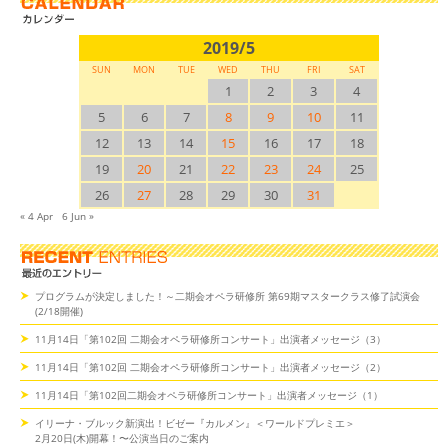
2019/5
SUN
MON
TUE
WED
THU
FRI
SAT
1
2
3
4
5
6
7
8
9
10
11
12
13
14
15
16
17
18
19
20
21
22
23
24
25
26
27
28
29
30
31
« 4 Apr
6 Jun »
プログラムが決定しました！～二期会オペラ研修所 第69期マスタークラス修了試演会
(2/18開催)
11月14日「第102回 二期会オペラ研修所コンサート」出演者メッセージ（3）
11月14日「第102回 二期会オペラ研修所コンサート」出演者メッセージ（2）
11月14日「第102回二期会オペラ研修所コンサート」出演者メッセージ（1）
イリーナ・ブルック新演出！ビゼー『カルメン』＜ワールドプレミエ＞
2月20日(木)開幕！〜公演当日のご案内