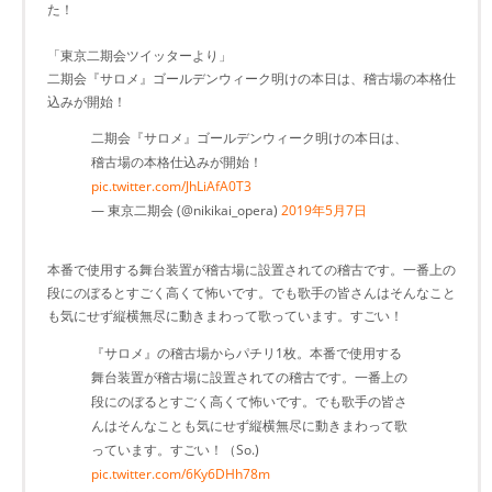
た！
「東京二期会ツイッターより」
二期会『サロメ』ゴールデンウィーク明けの本日は、稽古場の本格仕
込みが開始！
二期会『サロメ』ゴールデンウィーク明けの本日は、
稽古場の本格仕込みが開始！
pic.twitter.com/JhLiAfA0T3
— 東京二期会 (@nikikai_opera)
2019年5月7日
本番で使用する舞台装置が稽古場に設置されての稽古です。一番上の
段にのぼるとすごく高くて怖いです。でも歌手の皆さんはそんなこと
も気にせず縦横無尽に動きまわって歌っています。すごい！
『サロメ』の稽古場からパチリ1枚。本番で使用する
舞台装置が稽古場に設置されての稽古です。一番上の
段にのぼるとすごく高くて怖いです。でも歌手の皆さ
んはそんなことも気にせず縦横無尽に動きまわって歌
っています。すごい！（So.)
pic.twitter.com/6Ky6DHh78m