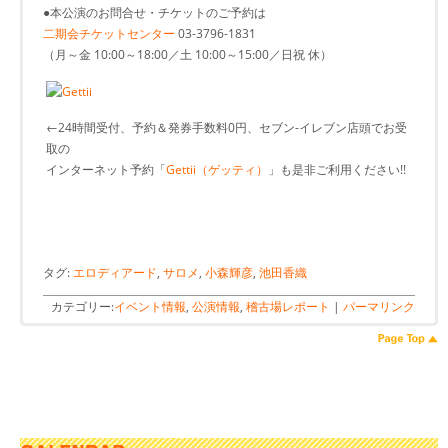
●本公演のお問合せ・チケットのご予約は
二期会チケットセンター
03-3796-1831
（月～金 10:00～18:00／土 10:00～15:00／日祝 休）
←24時間受付、予約＆発券手数料0円、セブン-イレブン店頭でお受
取の
インターネット予約「
Gettii（ゲッティ）
」も是非ご利用ください!!
タグ:
エロディアード
,
サロメ
,
小森輝彦
,
池田香織
カテゴリー:
イベント情報
,
公演情報
,
稽古場レポート
|
パーマリンク