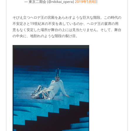
— 東京二期会 (@nikikai_opera)
2019年5月8日
そびえ立つヘロデ王の宮殿をあらわすような巨大な階段。この時代の
不安定さと19世紀末の不安を表しているのか、ヘロデ王の宴席の用
意もなく安定した場所が舞台の上には見当たりません。そして、舞台
の中央に、地割れのような階段の裂け目。