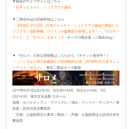
▼協会のウェブサイトはこちら
・
日本リヒャルト・シュトラウス協会
▼二期会blogの詳細告知はこちら
・
【告知】5/12(日)、日本リヒャルト・シュトラウス協会の例会にメ
ゾソプラノ池田香織、バリトン小森輝彦が登壇します！～『エロディ
アード』と『サロメ』をめぐって
- オペラの散歩道（二期会blog）
▼『サロメ』の本公演情報はこちらから 《チケット発売中！》
・
〈ハンブルク州立歌劇場との共同制作公演〉2019年6月公演 R.シュ
トラウス『サロメ』
- 東京二期会オペラ劇場
2019年6月5日(水)18:30、6日(木)14:00、8日(土)14:00、9日
(日)14:00 東京文化会館 大ホール
指揮：セバスティアン・ヴァイグレ／演出：ヴィリー・デッカー／管
弦楽：読売日本交響楽団
〈主催〉公益財団法人東京二期会／〈共催〉公益財団法人読売日本交
響楽団