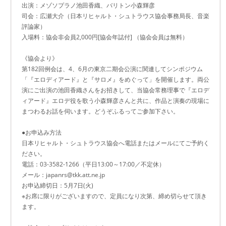
出演：メゾソプラノ池田香織、バリトン小森輝彦
司会：広瀬大介（日本リヒャルト・シュトラウス協会事務局長、音楽
評論家）
入場料：協会非会員2,000円[協会年誌付] （協会会員は無料）
《協会より》
第182回例会は、4、6月の東京二期会公演に関連してシンポジウム
「『エロディアード』と『サロメ』をめぐって」を開催します。両公
演にご出演の池田香織さんをお招きして、当協会常務理事で『エロデ
ィアード』エロデ役を歌う小森輝彦さんと共に、作品と演奏の現場に
まつわるお話を伺います。どうぞふるってご参加下さい。
●お申込み方法
日本リヒャルト・シュトラウス協会へ電話またはメールにてご予約く
ださい。
電話：03-3582-1266（平日13:00～17:00／不定休）
メール：japanrs@tkk.att.ne.jp
お申込締切日：5月7日(火)
※お席に限りがございますので、定員になり次第、締め切らせて頂き
ます。