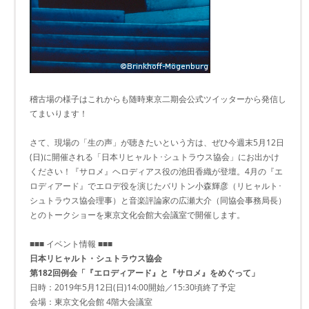
稽古場の様子はこれからも随時東京二期会公式ツイッターから発信し
てまいります！
さて、現場の「生の声」が聴きたいという方は、ぜひ今週末5月12日
(日)に開催される「日本リヒャルト･シュトラウス協会」にお出かけ
ください！『サロメ』ヘロディアス役の池田香織が登壇。4月の『エ
ロディアード』でエロデ役を演じたバリトン小森輝彦（リヒャルト･
シュトラウス協会理事）と音楽評論家の広瀬大介（同協会事務局長）
とのトークショーを東京文化会館大会議室で開催します。
■■■ イベント情報 ■■■
日本リヒャルト・シュトラウス協会
第182回例会「『エロディアード』と『サロメ』をめぐって」
日時：2019年5月12日(日)14:00開始／15:30頃終了予定
会場：東京文化会館 4階大会議室