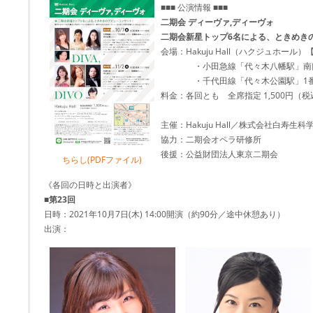
■■■ 公演情報 ■■■
二期会 ディーヴァ,ディーヴォ
二期会新星トップ6名による、ときめき
会場：Hakuju Hall（ハクジュホール）
・小田急線「代々木八幡駅」南口
・千代田線「代々木公園駅」1番出
料金：各回とも 全席指定 1,500円（税
主催：Hakuju Hall／株式会社白寿
協力：二期会オペラ研修所
後援：公益財団法人東京二期会
ちらし(PDFファイル)
《各回の日時と出演者》
■第23回
日時：2021年10月7日(木) 14:00開演（約90分／途中休憩あり）
出演：