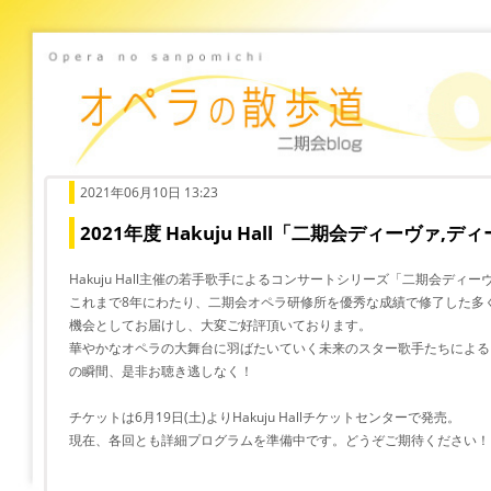
2021年06月10日 13:23
2021年度 Hakuju Hall「二期会ディーヴァ
Hakuju Hall主催の若手歌手によるコンサートシリーズ「二期会ディー
これまで8年にわたり、二期会オペラ研修所を優秀な成績で修了した多
機会としてお届けし、大変ご好評頂いております。
華やかなオペラの大舞台に羽ばたいていく未来のスター歌手たちによる
の瞬間、是非お聴き逃しなく！
チケットは6月19日(土)よりHakuju Hallチケットセンターで発売。
現在、各回とも詳細プログラムを準備中です。どうぞご期待ください！