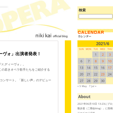
検索
ブ
ロ
グ
を
検
索:
2021/6
SUN
MON
TUE
WED
THU
,ディーヴォ」出演者発表！
1
2
3
6
7
8
9
10
ヴァ,ディーヴォ」。
13
14
15
16
17
くの若きオペラ歌手たちをご紹介する
20
21
22
23
24
コンサート。「新しい声」のデビュー
27
28
29
30
« 5 May
7 Jul »
About
2021年06月10日 13:23に
散歩道（二期会blog）」に投
リーページです。