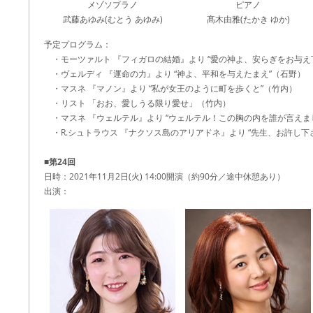
メゾソプラノ
ピアノ
武藤あゆみ(むとう あゆみ)
髙木由雅(たかき ゆか)
予定プログラム：
・モーツァルト 『フィガロの結婚』より “愛の神よ、安らぎをお与え
・ヴェルディ 『運命の力』より “神よ、平和を与えたまえ”（石野）
・マスネ 『マノン』より “私が女王のように町を歩くと”（竹内）
・リスト 「おお、愛しうる限り愛せ」（竹内）
・マスネ 『ウェルテル』より “ウェルテル！この胸の内を誰が言えま
・R.シュトラウス 『ナクソス島のアリアドネ』より “先生、お許し下
■第24回
日時：2021年11月2日(火) 14:00開演（約90分／途中休憩あり）
出演：