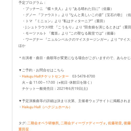
予定プログラム：
・プッチーニ 『蝶々夫人』より “ある晴れた日に”（佐藤）
・グノー 『ファウスト』より “なんと美しいこの姿”［宝石の歌］（
・トマ 『ミニョン』より “私はティターニア”（重田）
・J.シュトラウスII世 『こうもり』より “田舎娘を演じるときは”（重
・モーツァルト 『魔笛』より “この聖なる殿堂では”（後藤）
・ワーグナー 『ニュルンベルクのマイスタージンガー』より “マ
ほか
＊出演者・曲目・曲順等が変更になる場合がございますので、あらかじ
▼ご予約・お問合せはこちら
・
Hakuju Hallチケットセンター
03-5478-8700
火～金 11:00～17:00（※祝日･休館日を除く）
チケット一般発売日：2021年6月19日(土)
▼予定演奏曲等の詳細は決まり次第、主催者ウェブサイトに掲載されま
・
Hakuju Hall（ハクジュホール）
タグ:
二期会オペラ研修所
,
二期会ディーヴァディーヴォ
,
佐藤初音
,
後藤
重田栞