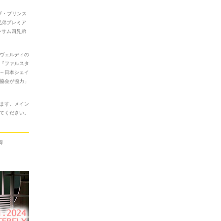
 ザ・プリンス
兄弟プレミア
ンサム四兄弟
ヴェルディの
『ファルスタ
～日本シェイ
協会が協力
」
ます。
メイン
てください。
得