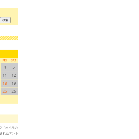
FRI
SAT
4
5
11
12
18
19
25
26
ブログ「オペラの
稿されたエント