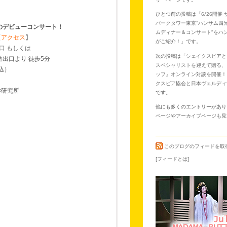
ひとつ前の投稿は「
6/26開催
パークタワー東京“ハンサム四
のデビューコンサート！
ムディナー＆コンサート”をハ
【
アクセス
】
がご紹介！
」です。
 もしくは
次の投稿は「
シェイクスピアと
口より 徒歩5分
スペシャリストを迎えて贈る、
込）
ッフ』オンライン対談を開催！
クスピア協会と日本ヴェルディ
生科学研究所
です。
他にも多くのエントリーがあり
ページ
や
アーカイブページ
も見
このブログのフィードを取
[フィードとは]