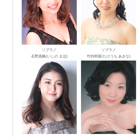
ソプラノ
ソプラノ
石野真帆(いしの まほ)
竹内明菜(たけうち あきな)