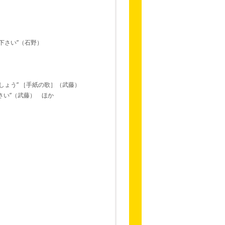
下さい”（石野）
しょう” ［手紙の歌］（武藤）
さい”（武藤） ほか