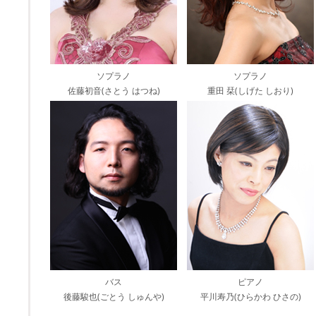
ソプラノ
ソプラノ
佐藤初音(さとう はつね)
重田 栞(しげた しおり)
バス
ピアノ
後藤駿也(ごとう しゅんや)
平川寿乃(ひらかわ ひさの)