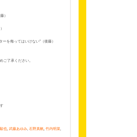
佐藤）
田）
イスターを侮ってはいけない”（後藤）
めご了承ください。
す
駿也
,
武藤あゆみ
,
石野真帆
,
竹内明菜
,