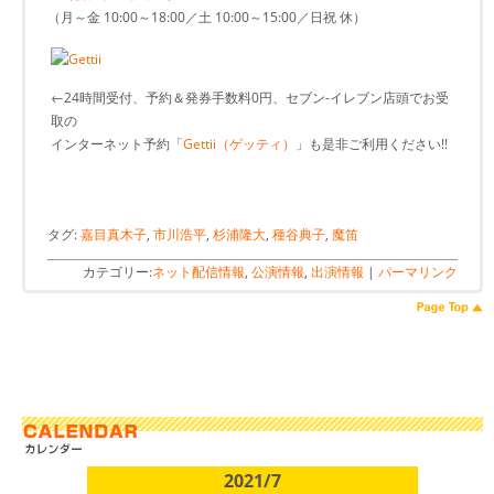
（月～金 10:00～18:00／土 10:00～15:00／日祝 休）
←24時間受付、予約＆発券手数料0円、セブン-イレブン店頭でお受
取の
インターネット予約「
Gettii（ゲッティ）
」も是非ご利用ください!!
タグ:
嘉目真木子
,
市川浩平
,
杉浦隆大
,
種谷典子
,
魔笛
カテゴリー:
ネット配信情報
,
公演情報
,
出演情報
|
パーマリンク
2021/7