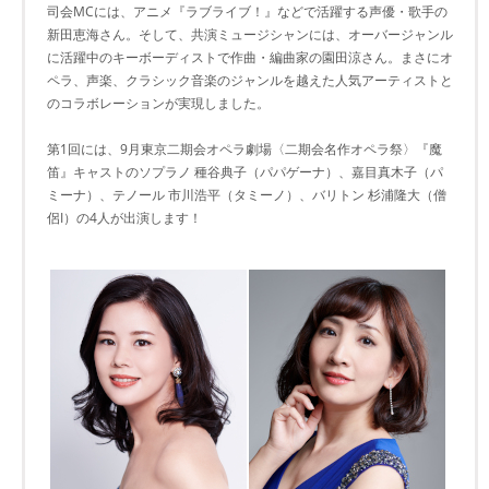
司会MCには、アニメ『ラブライブ！』などで活躍する声優・歌手の
新田恵海さん。そして、共演ミュージシャンには、オーバージャンル
に活躍中のキーボーディストで作曲・編曲家の園田涼さん。まさにオ
ペラ、声楽、クラシック音楽のジャンルを越えた人気アーティストと
のコラボレーションが実現しました。
第1回には、9月東京二期会オペラ劇場〈二期会名作オペラ祭〉『魔
笛』キャストのソプラノ 種谷典子（パパゲーナ）、嘉目真木子（パ
ミーナ）、テノール 市川浩平（タミーノ）、バリトン 杉浦隆大（僧
侶I）の4人が出演します！