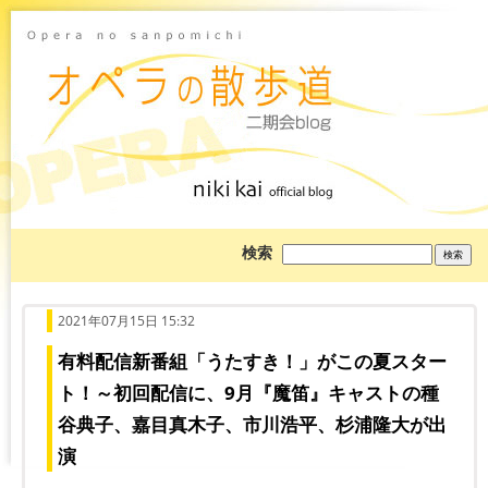
ブ
検索
ロ
グ
を
検
索:
2021年07月15日 15:32
有料配信新番組「うたすき！」がこの夏スター
ト！～初回配信に、9月『魔笛』キャストの種
谷典子、嘉目真木子、市川浩平、杉浦隆大が出
演