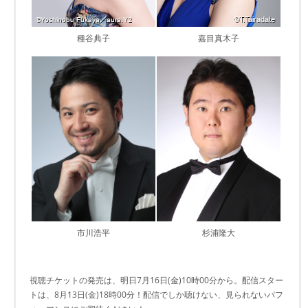
種谷典子
嘉目真木子
市川浩平
杉浦隆大
視聴チケットの発売は、明日7月16日(金)10時00分から。配信スター
トは、8月13日(金)18時00分！配信でしか聴けない、見られないパフ