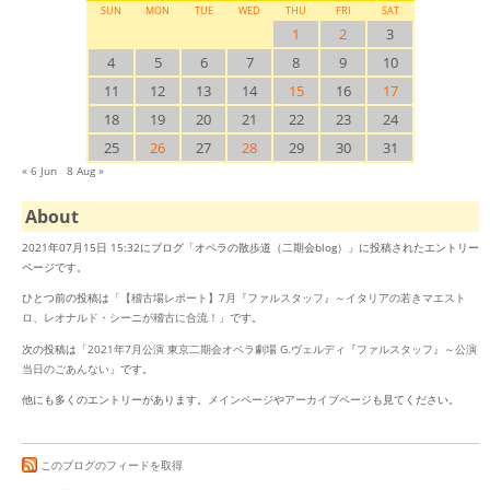
SUN
MON
TUE
WED
THU
FRI
SAT
1
2
3
4
5
6
7
8
9
10
11
12
13
14
15
16
17
18
19
20
21
22
23
24
25
26
27
28
29
30
31
« 6 Jun
8 Aug »
About
2021年07月15日 15:32にブログ「オペラの散歩道（二期会blog）」に投稿されたエントリー
ページです。
ひとつ前の投稿は「
【稽古場レポート】7月『ファルスタッフ』～イタリアの若きマエスト
ロ、レオナルド・シーニが稽古に合流！
」です。
次の投稿は「
2021年7月公演 東京二期会オペラ劇場 G.ヴェルディ『ファルスタッフ』～公演
当日のごあんない
」です。
他にも多くのエントリーがあります。
メインページ
や
アーカイブページ
も見てください。
このブログのフィードを取得