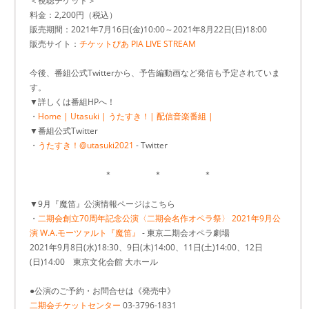
＜視聴チケット＞
料金：2,200円（税込）
販売期間：2021年7月16日(金)10:00～2021年8月22日(日)18:00
販売サイト：
チケットぴあ PIA LIVE STREAM
今後、番組公式Twitterから、予告編動画など発信も予定されていま
す。
▼詳しくは番組HPへ！
・
Home | Utasuki | うたすき！| 配信音楽番組 |
▼番組公式Twitter
・
うたすき！@utasuki2021
- Twitter
＊ ＊ ＊
▼9月『魔笛』公演情報ページはこちら
・
二期会創立70周年記念公演〈二期会名作オペラ祭〉 2021年9月公
演 W.A.モーツァルト『魔笛』
- 東京二期会オペラ劇場
2021年9月8日(水)18:30、9日(木)14:00、11日(土)14:00、12日
(日)14:00 東京文化会館 大ホール
●公演のご予約・お問合せは《発売中》
二期会チケットセンター
03-3796-1831