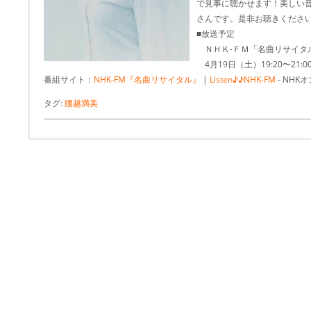
で見事に聴かせます！美しい
さんです。是非お聴きくださ
■放送予定
ＮＨＫ-ＦＭ「名曲リサイタ
4月19日（土）19:20〜21:0
番組サイト：
NHK-FM『名曲リサイタル』
|
Listen♪♪NHK-FM
- NHK
タグ:
腰越満美