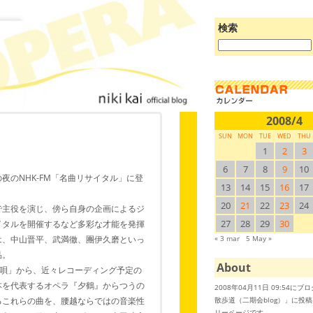
検索
ブ
ロ
グ
を
検
索:
2008/4
SUN
MON
TUE
WED
THU
1
2
3
6
7
8
9
10
夜のNHK-FM「名曲リサイタル」に登
13
14
15
16
17
20
21
22
23
24
で主役を演じ、傍ら自身の企画によるジ
27
28
29
30
イタルを開催するなど多彩な才能を発揮
は、中山晋平、武満徹、團伊久磨といっ
« 3 mar
5 May »
品。
About
の唄」から、近々レコーディング予定の
本を代表するオペラ『夕鶴』からつうの
2008年04月11日 09:54に
散歩道（二期会blog）」に投
るこれらの曲を、腰越ならではの音楽性
リーページです。