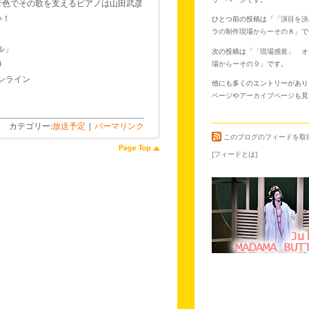
音色でその歌を支えるピアノは山田武彦
い！
ひとつ前の投稿は「
「演目を決
ラの制作現場からーその８
」で
ル」
次の投稿は「
「現場感覚」 オ
0
場からーその９
」です。
オンライン
他にも多くのエントリーがあり
ページ
や
アーカイブページ
も見
カテゴリー:
放送予定
|
パーマリンク
このブログのフィードを取
[フィードとは]