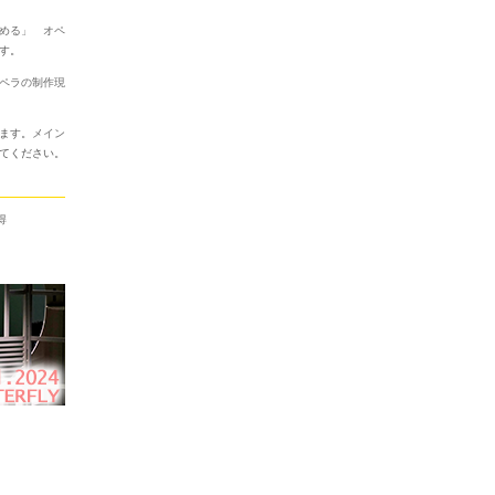
める」 オペ
す。
ペラの制作現
ます。
メイン
てください。
得