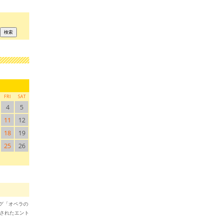
FRI
SAT
4
5
11
12
18
19
25
26
ブログ「オペラの
稿されたエント