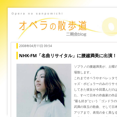
2008年04月11日 09:54
NHK-FM「名曲リサイタル」に腰越満美に出演！
ソプラノの腰越満美が、土曜の
場致します。
これまでオペラやオペレッタ
ャズ・ポピュラーのみのリサ
してきた彼女が今回選んだの
た、すべて日本の作曲家の作
“最も好き”という「ゴンドラ
武満の珠玉の歌曲、そして日
アリアまで、表現の全く異な