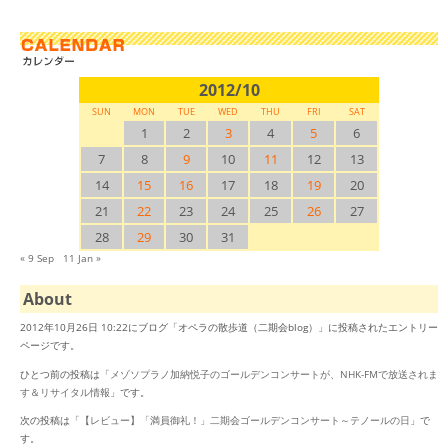
2012/10
SUN
MON
TUE
WED
THU
FRI
SAT
1
2
3
4
5
6
7
8
9
10
11
12
13
14
15
16
17
18
19
20
21
22
23
24
25
26
27
28
29
30
31
« 9 Sep
11 Jan »
About
2012年10月26日 10:22にブログ「オペラの散歩道（二期会blog）」に投稿されたエントリー
ページです。
ひとつ前の投稿は「
メゾソプラノ加納悦子のゴールデンコンサートが、NHK-FMで放送されま
す＆リサイタル情報
」です。
次の投稿は「
【レビュー】「満員御礼！」二期会ゴールデンコンサート～テノールの日
」で
す。