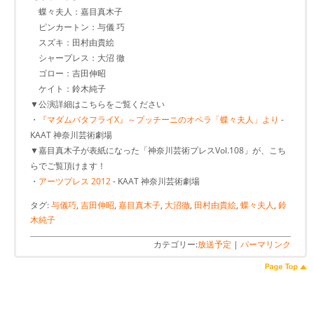
蝶々夫人：嘉目真木子
ピンカートン：与儀 巧
スズキ：田村由貴絵
シャープレス：大沼 徹
ゴロー：吉田伸昭
ケイト：鈴木純子
▼公演詳細はこちらをご覧ください
・
『マダムバタフライX』～プッチーニのオペラ「蝶々夫人」より
-
KAAT 神奈川芸術劇場
▼嘉目真木子が表紙になった「神奈川芸術プレスVol.108」が、こち
らでご覧頂けます！
・
アーツプレス 2012
- KAAT 神奈川芸術劇場
タグ:
与儀巧
,
吉田伸昭
,
嘉目真木子
,
大沼徹
,
田村由貴絵
,
蝶々夫人
,
鈴
木純子
カテゴリー:
放送予定
|
パーマリンク