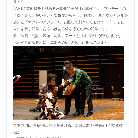
ライX』。
KAATの芸術監督を務める宮本亜門氏が挑む本作品は、プッチーニの
『蝶々夫人』をいろいろな角度から考え、解体し、新たなジャンルを
超えた『マダムバタフライX』と題して創作したもので、「X」とは
未知を示す記号、あるいはある値を導くための記号です。
歌、演劇、朗読、映像、写真、アートと《オペラ》が絡む 新たな
《オペラ的演劇》に、二期会の6人の歌手が挑んでいます。
宮本亜門氏(右)の演出指示を受ける、嘉目真木子(中央前)と大沼 徹
(左)