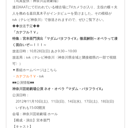
（写真提供：神奈川芸術劇場）
連日KAATにて行われている稽古場にTVカメラが入り、主役の蝶々夫
人を務める嘉目真木子がインタビューを受けました。その模様が
tvk（テレビ神奈川）で放送されますので、ぜひご覧下さい。
◆◆放送予定◆◆
「カナフルＴＶ」
特集：宮本亜門演出「マダムバタフライX」徹底解剖～オペラって凄
く面白いぞ―！！！～
放送日時：10月28日(日) あさ9:30～10:00
放送局：tvk（テレビ神奈川〈神奈川県全域と隣接都県の一部で視聴
可〉）
▼番組ホームページはこちら
・
カナフルＴＶ
- tvk
■■公演情報■■
神奈川芸術劇場公演 ネオ・オペラ『マダム・バタフライX』
公演日時：
2012年11月10日(土)、11日(日)、14日(水)、17日(土)、18日(日)
いずれも15:00開演
会場：神奈川芸術劇場 ホール
【構成・演出】宮本亜門
【キャスト】