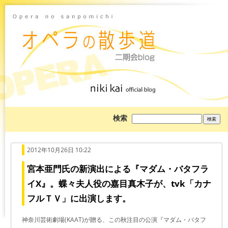
ブ
検索
ロ
グ
を
検
索:
2012年10月26日 10:22
宮本亜門氏の新演出による『マダム・バタフラ
イX』。蝶々夫人役の嘉目真木子が、tvk「カナ
フルＴＶ」に出演します。
神奈川芸術劇場(KAAT)が贈る、この秋注目の公演『マダム・バタフ