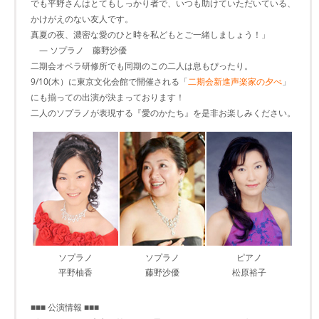
でも平野さんはとてもしっかり者で、いつも助けていただいている、
かけがえのない友人です。
真夏の夜、濃密な愛のひと時を私どもとご一緒しましょう！」
― ソプラノ 藤野沙優
二期会オペラ研修所でも同期のこの二人は息もぴったり。
9/10(木）に東京文化会館で開催される「
二期会新進声楽家の夕べ
」
にも揃っての出演が決まっております！
二人のソプラノが表現する『愛のかたち』を是非お楽しみください。
ソプラノ
ソプラノ
ピアノ
平野柚香
藤野沙優
松原裕子
■■■ 公演情報 ■■■