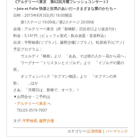
《アルテリーベ東京 第62回月曜フレッシュコンサート》
～Joie et Folie 快楽と狂気のあいだ―さまざまな愛のかたち～
日時：2015年8月3日(月) 18:00開店
第1ステージ 19:00頃／第2ステージ 20:00頃
会場：アルテリーベ東京（JR「新橋駅」日比谷口より徒歩5分）
料金：5,141円（ビュッフェ形式・飲み放題・音楽料込）
出演：平野柚香(ソプラノ)、藤野沙優(ソプラノ)、松原裕子(ピアノ)
予定プログラム：
ヴェルディ『椿姫』より 「ああ、そは彼の人か～花から花へ」
ワーグナー『トリスタンとイゾルデ』より 「イゾルデの愛の
死」
オッフェンバック『ホフマン物語』より 「ホフマンの舟
歌」 …ほか
さあ、「月曜日は、新橋で、オペラ」！
▼お問合せ・ご予約は
・
アルテリーベ東京
へ
TEL03-3519-7007
タグ:
平野柚香
,
藤野沙優
カテゴリー:
公演情報
|
パーマリンク