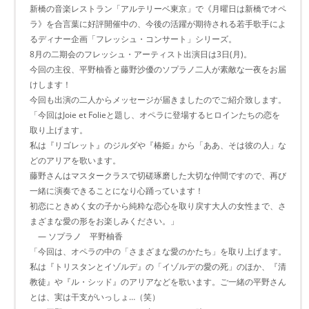
新橋の音楽レストラン「アルテリーベ東京」で《月曜日は新橋でオペ
ラ》を合言葉に好評開催中の、今後の活躍が期待される若手歌手によ
るディナー企画「フレッシュ・コンサート」シリーズ。
8月の二期会のフレッシュ・アーティスト出演日は3日(月)。
今回の主役、平野柚香と藤野沙優のソプラノ二人が素敵な一夜をお届
けします！
今回も出演の二人からメッセージが届きましたのでご紹介致します。
「今回はJoie et Folieと題し、オペラに登場するヒロインたちの恋を
取り上げます。
私は『リゴレット』のジルダや『椿姫』から「ああ、そは彼の人」な
どのアリアを歌います。
藤野さんはマスタークラスで切磋琢磨した大切な仲間ですので、再び
一緒に演奏できることになり心踊っています！
初恋にときめく女の子から純粋な恋心を取り戻す大人の女性まで、さ
まざまな愛の形をお楽しみください。」
― ソプラノ 平野柚香
「今回は、オペラの中の「さまざまな愛のかたち」を取り上げます。
私は『トリスタンとイゾルデ』の「イゾルデの愛の死」のほか、『清
教徒』や『ル・シッド』のアリアなどを歌います。ご一緒の平野さん
とは、実は干支がいっしょ…（笑）