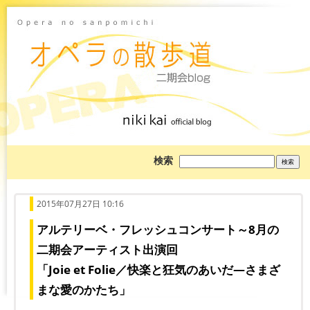
ブ
検索
ロ
グ
を
検
索:
2015年07月27日 10:16
アルテリーベ・フレッシュコンサート～8月の
二期会アーティスト出演回
「Joie et Folie／快楽と狂気のあいだ―さまざ
まな愛のかたち」