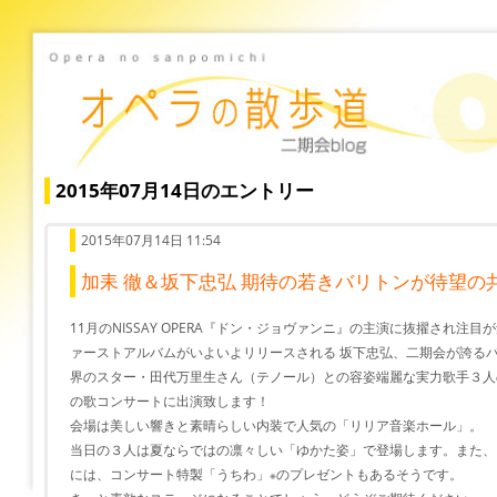
2015年07月14日のエントリー
2015年07月14日 11:54
加耒 徹＆坂下忠弘 期待の若きバリトンが待望の
11月のNISSAY OPERA『ドン・ジョヴァンニ』の主演に抜擢され注目
ァーストアルバムがいよいよリリースされる 坂下忠弘、二期会が誇る
界のスター・田代万里生さん（テノール）との容姿端麗な実力歌手３人
の歌コンサートに出演致します！
会場は美しい響きと素晴らしい内装で人気の「リリア音楽ホール」。
当日の３人は夏ならではの凛々しい「ゆかた姿」で登場します。また、
には、コンサート特製「うちわ」
のプレゼントもあるそうです。
※