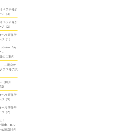
期会オペラ研修所
ージ（3）
期会オペラ研修所
ージ（2）
会オペラ研修所
ージ（1）
！ビゼー『カ
エ＞
当日のご案内
！～二期会オ
ークラス修了試
ン（田月
受章
会オペラ研修所
ージ（3）
会オペラ研修所
ージ（2）
エ！
演出、R.シ
～公演当日の