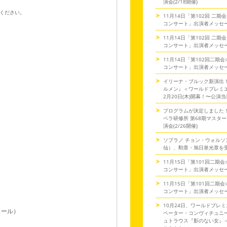
演会(2/18開催)
ください。
11月14日「第102回 二
コンサート」出演者メッセ
11月14日「第102回 二
コンサート」出演者メッセ
11月14日「第102回二期
コンサート」出演者メッセ
イリーナ・ブルック新演出
ルメン』＜ワールドプレミ
2月20日(木)開幕！〜公演
プログラムが決定しました
ペラ研修所 第68期マスタ
演会(2/26開催)
ソプラノ チョン・ウォルソ
仙）、勲章・旭日単光章を
11月15日「第101回二期
コンサート」出演者メッセ
11月15日「第101回二期
コンサート」出演者メッセ
10月24日、ワールドプレミ
ノール）
ペーター・コンヴィチュニー
ュトラウス『影のない女』