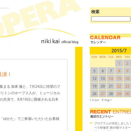
検索
ブ
ロ
グ
を
検
索:
2015/7
SUN
MON
TUE
WED
THU
1
2
5
6
7
8
9
共演！
12
13
14
15
16
19
20
21
22
23
が集まる 加耒 徹と、7月24日に待望のフ
バリトンのホープ２人が、ミュージカル
26
27
28
29
30
の共演で、8月18日に開催される日本
« 6 Jun
8 Aug »
「ゆかた」でご来場いただいたお客様
プログラムが決定しました
ペラ研修所 第69期マスタ