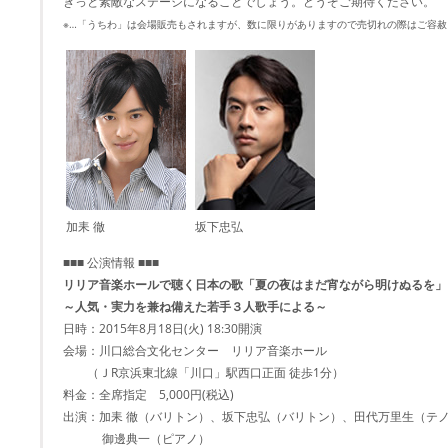
きっと素敵なステージになることでしょう。どうぞご期待ください。
※…「うちわ」は会場販売もされますが、数に限りがありますので売切れの際はご容赦
加耒 徹
坂下忠弘
■■■ 公演情報 ■■■
リリア音楽ホールで聴く日本の歌「夏の夜はまだ宵ながら明けぬるを」
～人気・実力を兼ね備えた若手３人歌手による～
日時：2015年8月18日(火) 18:30開演
会場：川口総合文化センター リリア音楽ホール
（ＪR京浜東北線「川口」駅西口正面 徒歩1分）
料金：全席指定 5,000円(税込)
出演：加耒 徹（バリトン）、坂下忠弘（バリトン）、田代万里生（テ
御邊典一（ピアノ）