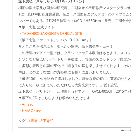
坂下忠弘（さかした ただひろ・バリトン）
桐朋学園大学及び同大学研究科、二期会オペラ研修所マスタークラス修
1位）及び中田喜直賞受賞。仏ニース国際音楽アカデミーのディプロムを取得
ンバーでもある。7月24日待望のソロCD「HEROism」発売。二期会会
▼坂下忠弘 公式サイト
・
TADAHIRO SAKASHITA OFFICIAL SITE
《坂下忠弘ファーストアルバム「HEROism」》
耳とこころを揺さぶる、柔らかい歌声。坂下忠弘デビュー！
この待望のデビュー盤では、クラシックや日本歌曲はもとより、スコッ
ンソンなど幅広いレパートリーを披露し、冒頭のスコットランド民謡か
に多彩な表現と曲調の変化で、聞き手の耳を楽しませてくれます。その
声は、どのような世代の方心根にも響くに違いありません。
「厳選15曲、心を込めて収録しました。静かな夏の宵に、寛ぎのひと
に入りの一枚に加えていただけたら大変光栄です。 」坂下忠弘
坂下忠弘（バリトン）、江澤隆行（ピアノ） OVCL-00569 2015年7月2
▼坂下のCDはこちらよりお求めいただけます
・
Amazon
・
HMV Online
タグ:
加耒徹
,
坂下忠弘
カテゴ