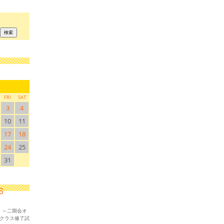
FRI
SAT
3
4
10
11
17
18
24
25
31
！～二期会オ
ークラス修了試