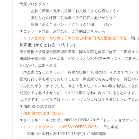
予定プログラム：
あわて床屋／九十九里浜／お六娘／さくら横ちょう／
ほしとたんぽぽ／乳母車／少年時代／ありがとう／
歌曲「あんこまパン」／さとうきび畑 …ほか
▼コンサート詳細、お問合せ、ご予約はこちらから
・
リリア音楽ホールで聴く日本の歌 加耒徹/田代万里生/坂下忠弘
- 川
加耒 徹（かく とおる・バリトン）
東京藝術大学音楽学部声楽科卒業。同大学院を首席で修了。二期会オペ
川崎静子賞受賞。シャネル・ピグマリオン2014アーティスト。二期会
たばかり。二期会会員
〈声楽家になったきっかけ 得意な役柄〉16歳の頃、それまでヴァイ
音大に行く事も考えておりましたが、声楽家でもある母から、師匠のレ
てみたのがきっかけでした。今まで色々なジャンルの歌を勉強してきた
だ定かではありませんが、イギリス歌曲は私に合っていると思います。
も得意です。オペラではドン・ジョヴァンニ役は十八番にしたいですね
▼加耒 徹 公式ブログ
・
加耒 徹の気ままにDiary
▼タイトルロールで出演、NISSAY OPERA 2015『ドン・ジョヴァン
・
ドン・ジョヴァンニ 《NISSAY OPERA 2015》
- 日生劇場
（加耒の出演日）2015年11月14日(土) 14:00開演