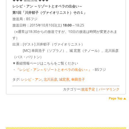
レシピ・アン ～リゾートとオペラの出会い～
第1回「川井郁子（ヴァイオリニスト）その１」
放送局：BSフジ
放送日時：2015年10月10日(土)
18:00
～18:25
（※通常は18:30からの放送ですが、10日の放送は時間が変更されま
す）
出演：[ゲスト] 川井郁子（ヴァイオリニスト）
[MC] 幸田浩子（ソプラノ）、城 宏憲（テノール）、北川辰彦
（バス・バリトン）
▼番組情報ページはこちらをご覧ください
・
『レシピ・アン～リゾートとオペラの出会い～』
- BSフジ
タグ:
レシピ・アン
,
北川辰彦
,
城宏憲
,
幸田浩子
カテゴリー:
放送予定
|
パーマリンク