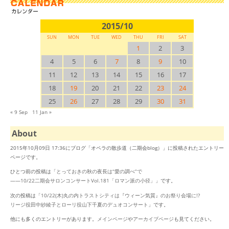
2015/10
SUN
MON
TUE
WED
THU
FRI
SAT
1
2
3
4
5
6
7
8
9
10
11
12
13
14
15
16
17
18
19
20
21
22
23
24
25
26
27
28
29
30
31
« 9 Sep
11 Jan »
About
2015年10月09日 17:36にブログ「オペラの散歩道（二期会blog）」に投稿されたエントリー
ページです。
ひとつ前の投稿は「
とっておきの秋の夜長は“愛の調べ”で
――10/22二期会サロンコンサートVol.181「ロマン派の小径」
」です。
次の投稿は「
10/22(木)丸の内トラストシティは『ウィーン気質』のお祭り会場に!?
リージ役田中紗綾子とローリ役山下千夏のデュオコンサート
」です。
他にも多くのエントリーがあります。
メインページ
や
アーカイブページ
も見てください。