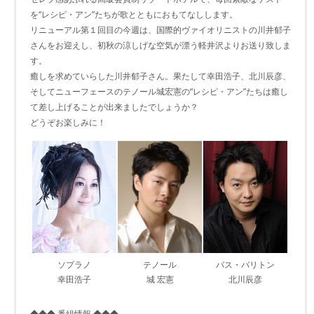
を“レシピ・アン”たちが歌とともにおもてなしします。
リニューアル第１回目の今週は、国際的ヴァイオリニストの川井郁子
さんをお迎えし、初秋の涼しげな空気が漂う軽井沢よりお送り致しま
す。
癒しを求めていらした川井郁子さん。果たして幸田浩子、北川辰彦、
そしてニューフェースのテノール城宏憲の“レシピ・アン”たちは癒し
て差し上げることが出来ましたでしょうか？
どうぞお楽しみに！
ソプラノ
テノール
バス・バリトン
幸田浩子
城 宏憲
北川辰彦
◆◆◆ 番組情報 ◆◆◆